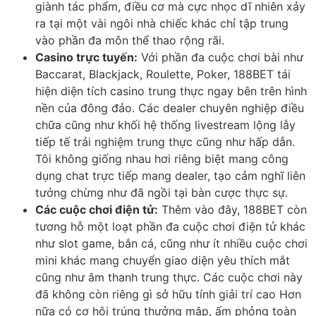
giành tác phẩm, điều cơ mà cực nhọc dĩ nhiên xảy
ra tại một vài ngôi nhà chiếc khác chỉ tập trung
vào phần đa môn thể thao rộng rãi.
Casino trực tuyến:
Với phần đa cuộc chơi bài như
Baccarat, Blackjack, Roulette, Poker, 188BET tái
hiện diện tích casino trung thực ngay bên trên hình
nền của đông đảo. Các dealer chuyên nghiệp điều
chữa cũng như khối hệ thống livestream lộng lẫy
tiếp tế trải nghiệm trung thực cũng như hấp dẫn.
Tôi không giống nhau hơi riêng biệt mang công
dụng chat trực tiếp mang dealer, tạo cảm nghĩ liên
tưởng chừng như đã ngồi tại bàn cược thực sự.
Các cuộc chơi điện tử:
Thêm vào đây, 188BET còn
tương hỗ một loạt phần đa cuộc chơi điện tử khác
như slot game, bắn cá, cũng như ít nhiều cuộc chơi
mini khác mang chuyển giao diện yêu thích mắt
cũng như âm thanh trung thực. Các cuộc chơi này
đã không còn riêng gì sở hữu tính giải trí cao Hơn
nữa có cơ hội trúng thưởng mập, ấm phỏng toàn