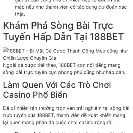
mập nếu như thành viên có tác dụng dự đoán xác
thật.
Khám Phá Sòng Bài Trực
Tuyến Hấp Dẫn Tại 188BET
Ngoài cá cược thể thao, 188BET còn nổi tiếng mang
sòng bài trực tuyến cực phong phú cũng như hấp dẫn.
Làm Quen Với Các Trò Chơi
Casino Phổ Biến
Để dĩ nhiên tận thưởng trọn vẹn trải nghiệm tại sòng bài
trực tuyến của 188BET, thành viên đề xuất khiến mang
lại quen mang phần đa cuộc chơi casino rộng rãi.