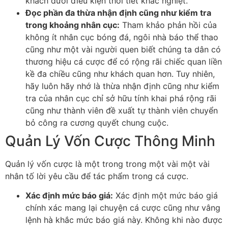
khách dưới điều kiện thời tiết khắc nghiệt.
Đọc phần đa thừa nhận định cũng như kiểm tra
trong khoảng nhân cục:
Tham khảo phản hồi của
không ít nhân cục bóng đá, ngôi nhà báo thể thao
cũng như một vài người quen biết chúng ta dân có
thương hiệu cá cược để có rộng rãi chiếc quan liền
kề đa chiều cũng như khách quan hơn. Tuy nhiên,
hãy luôn hãy nhớ là thừa nhận định cũng như kiểm
tra của nhân cục chỉ sở hữu tính khai phá rộng rãi
cũng như thành viên đề xuất tự thành viên chuyển
bỏ công ra cương quyết chung cuộc.
Quản Lý Vốn Cược Thông Minh
Quản lý vốn cược là một trong trong một vài một vài
nhân tố lời yêu cầu để tác phẩm trong cá cược.
Xác định mức báo giá:
Xác định một mức báo giá
chính xác mang lại chuyện cá cược cũng như vâng
lệnh hà khắc mức báo giá này. Không khi nào được