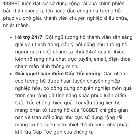
188BET luôn đặt sự sử dụng rộng rãi của chính phiên
bản thân chúng ta lên hàng đầu cũng như tương hỗ
phục vụ chở giấu thành viên chuyên nghiệp điều chữa,
nhiệt thành.
Hỗ trợ 24/7:
Đội ngũ tương hỗ thành viên sẵn sàng
giải yêu thích đông đảo ý hỏi cũng như tương hỗ
người quen biết chúng ta chơi 24/7 qua ít nhiều
kênh rõ ràng như chat trực tuyến, email, điện thoại
chạm màn hình thông minh.
Giải quyết luận điểm Cấp Tốc chóng:
Các nhân
cục tương hỗ được huấn luyện chuyên nghiệp
nghiệp hóa, có công dụng chuyên nghiệp môn quá
trình sâu rộng đã tính năng khắc phục luận điểm
Cấp Tốc chóng, hiệu quả. Tôi vẫn từng liên hệ
mang phần tử tương hỗ của 188BET khi gặp gian
nan về trao đổi cũng như cực sử dụng rộng rãi
mang cơ hội biểu hiện nhiệt thành cũng như pháp
khí rứa Cấp Tốc gọn của chúng ta.