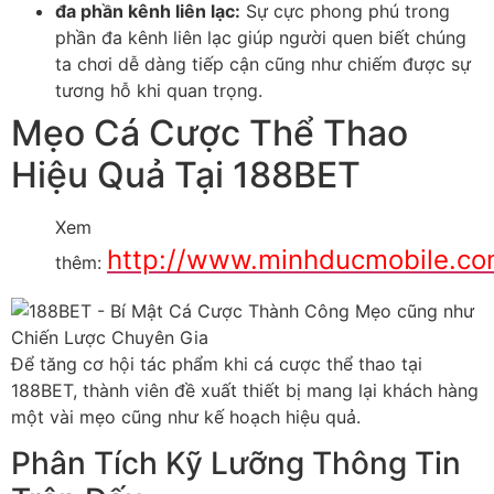
đa phần kênh liên lạc:
Sự cực phong phú trong
phần đa kênh liên lạc giúp người quen biết chúng
ta chơi dễ dàng tiếp cận cũng như chiếm được sự
tương hỗ khi quan trọng.
Mẹo Cá Cược Thể Thao
Hiệu Quả Tại 188BET
Xem
http://www.minhducmobile.c
thêm:
Để tăng cơ hội tác phẩm khi cá cược thể thao tại
188BET, thành viên đề xuất thiết bị mang lại khách hàng
một vài mẹo cũng như kế hoạch hiệu quả.
Phân Tích Kỹ Lưỡng Thông Tin