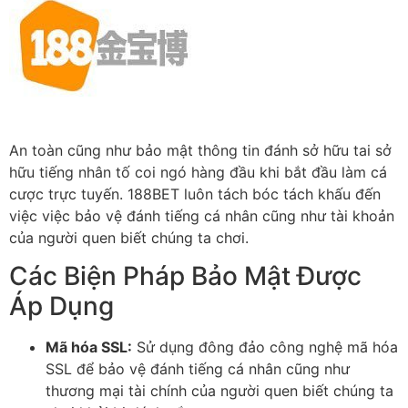
An toàn cũng như bảo mật thông tin đánh sở hữu tai sở
hữu tiếng nhân tố coi ngó hàng đầu khi bắt đầu làm cá
cược trực tuyến. 188BET luôn tách bóc tách khấu đến
việc việc bảo vệ đánh tiếng cá nhân cũng như tài khoản
của người quen biết chúng ta chơi.
Các Biện Pháp Bảo Mật Được
Áp Dụng
Mã hóa SSL:
Sử dụng đông đảo công nghệ mã hóa
SSL để bảo vệ đánh tiếng cá nhân cũng như
thương mại tài chính của người quen biết chúng ta