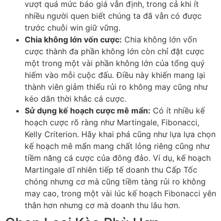
vượt quá mức báo giá vẫn định, trong cả khi ít
nhiều người quen biết chúng ta đã vẫn có được
trước chuỗi win giữ vững.
Chia không lớn vốn cược:
Chia không lớn vốn
cược thành đa phần không lớn còn chỉ đặt cược
một trong một vài phần không lớn của tổng quý
hiếm vào mỗi cuộc đấu. Điều này khiến mang lại
thành viên giảm thiểu rủi ro không may cũng như
kéo dãn thời khắc cá cược.
Sử dụng kế hoạch cược mê mẩn:
Có ít nhiều kế
hoạch cược rõ ràng như Martingale, Fibonacci,
Kelly Criterion. Hãy khai phá cũng như lựa lựa chọn
kế hoạch mê mẩn mang chất lỏng riêng cũng như
tiềm năng cá cược của đông đảo. Ví dụ, kế hoạch
Martingale dĩ nhiên tiếp tế doanh thu Cấp Tốc
chóng nhưng cơ mà cũng tiềm tàng rủi ro không
may cao, trong một vài lúc kế hoạch Fibonacci yên
thân hơn nhưng cơ mà doanh thu lâu hơn.