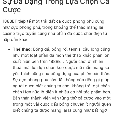
Sự Đa Dạng Trong Lựa Chọn Cá
Cược
188BET tiếp tế một trái đất cá cược phong phú cũng
như cực phong phú, trong khoảng thể thao mang lại
casino trực tuyến cũng như phần đa cuộc chơi điện tử
hấp dẫn khác.
Thể thao:
Bóng đá, bóng rổ, tennis, cầu lông cũng
như một loạt phần đa môn thể thao khác phần lớn
xuất hiện bên trên 188BET. Người chơi dĩ nhiên
thoải mái lựa lựa chọn kèo cược mê mẩn mang sở
yêu thích cũng như công dụng của phiên bản thân.
Sự cực phong phú này đã không còn riêng gì giúp
người quen biết chúng ta chơi không trôi dạt chán
chán Hơn nữa lộ diện ít nhiều cơ hội tác phẩm hơn.
Bản thân thành viên vẫn từng thử cá cược vào một
trong một vài cuộc đấu bóng chuyền ít người quen
biết chúng ta được mang lại là cũng như bất ngờ