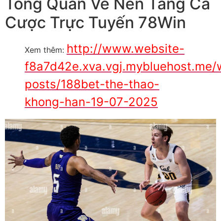
Tổng Quan Về Nền Tảng Cá
Cược Trực Tuyến 78Win
http://www.website-
Xem thêm:
f8a7d42e.xva.vgj.mybluehost.me/
posts/188bet-the-thao-
khong-han-19-07-2025