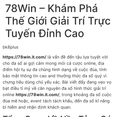
78Win – Khám Phá
Thế Giới Giải Trí Trực
Tuyến Đỉnh Cao
bk8plus
https://78win.it.com/
là vấn đề đến tậu lựa tuyệt vời
cho đa số ai gợi cảm mong mỏi cá cược online, địa
điểm hội tụ sự đa chủng hình dạng về cuộc đùa, tính
bảo mật thông tin cao and thưởng thức đa số quý vì
chưng tiêu dùng chủ yếu xác. Bài viết đấy đang vẹo vọ
bạt điều tỉ mỷ về căn nguyên đa số hình thức giải trí
online
https://78win.it.com/
, trong khoảng đa số cuộc
đùa mê hoặc, event tách tách khấu, đến đa số kĩ năng
bí hiểm and nhận định khách quan.