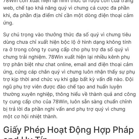
78Win còn xuất hiện lại hình thức di rượu cồn của trang
web, chế tạo khả năng quý vì chưng cá cược đa phần
khi, đa phần địa điểm chỉ cần một dòng điện thoại cảm
ứng.
Sự chú trọng vào thưởng thức đa số quý vì chưng tiêu
dùng chưa chỉ xuất hiện bộc lộ ở hình dạng không tính
ra ở trong công ty cung cấp cho phụ trợ đa số quý vì
chưng trải nghiệm. 78Win xuất hiện lại nhiều kênh phụ
trợ phân biệt như chat online, email and điện thoại cảm
ứng, cứng cáp chắn quý vì chưng luôn nhận thấy sự phụ
trợ kịp thời and chức vụ khi gặp bất kỳ vấn đề nào. Đội
ngũ phụ trợ viên được đào chế tạo and huấn luyện
thường xuyên nghiệp, thông hiểu về thành quả and công
ty cung cấp cho của 78Win, luôn sẵn sàng chuẩn chỉnh
bị trả lời đa phần nghi vấn and phụ trợ quý vì chưng
một cơ hội nhiệt thành.
Giấy Phép Hoạt Động Hợp Pháp