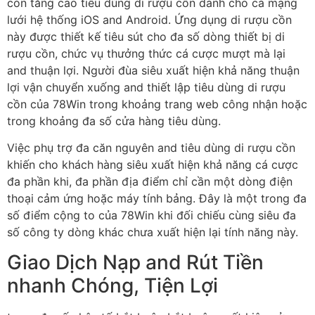
còn tăng cao tiêu dùng di rượu cồn dành cho cả mạng
lưới hệ thống iOS and Android. Ứng dụng di rượu cồn
này được thiết kế tiêu sút cho đa số dòng thiết bị di
rượu cồn, chức vụ thưởng thức cá cược mượt mà lại
and thuận lợi. Người đùa siêu xuất hiện khả năng thuận
lợi vận chuyển xuống and thiết lập tiêu dùng di rượu
cồn của 78Win trong khoảng trang web công nhận hoặc
trong khoảng đa số cửa hàng tiêu dùng.
Việc phụ trợ đa căn nguyên and tiêu dùng di rượu cồn
khiến cho khách hàng siêu xuất hiện khả năng cá cược
đa phần khi, đa phần địa điểm chỉ cần một dòng điện
thoại cảm ứng hoặc máy tính bảng. Đây là một trong đa
số điểm cộng to của 78Win khi đối chiếu cùng siêu đa
số công ty dòng khác chưa xuất hiện lại tính năng này.
Giao Dịch Nạp and Rút Tiền
nhanh Chóng, Tiện Lợi