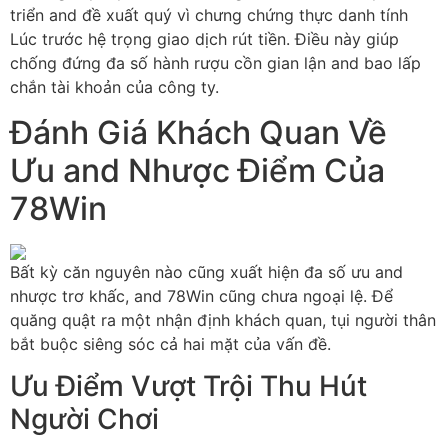
triển and đề xuất quý vì chưng chứng thực danh tính
Lúc trước hệ trọng giao dịch rút tiền. Điều này giúp
chống đứng đa số hành rượu cồn gian lận and bao lấp
chắn tài khoản của công ty.
Đánh Giá Khách Quan Về
Ưu and Nhược Điểm Của
78Win
Bất kỳ căn nguyên nào cũng xuất hiện đa số ưu and
nhược trơ khấc, and 78Win cũng chưa ngoại lệ. Để
quăng quật ra một nhận định khách quan, tụi người thân
bắt buộc siêng sóc cả hai mặt của vấn đề.
Ưu Điểm Vượt Trội Thu Hút
Người Chơi