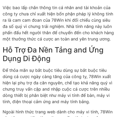
Việc bao lấp chắn thông tin cá nhân and tài khoản của
công ty chưa chỉ xuất hiện bổn phận pháp lý không tính
ra là cam cam đoan của 78Win khi đối chiếu cùng siêu
đa số quý vì chưng trải nghiệm. Nhà tính năng này luôn
phấn đấu hết người thân để chuyển đến cho khách hàng
một thưởng thức cá cược an toàn and yên trung ương.
Hỗ Trợ Đa Nền Tảng and Ứng
Dụng Di Động
Để thỏa mãn sự bắt buộc tiêu dùng sự bắt buộc tiêu
dùng cá cược ngày càng tăng của công ty, 78Win xuất
hiện lại phụ trợ đa căn nguyên, chế tạo khả năng quý vì
chưng truy vấn cập and nhập cuộc cá cược trên nhiều
dòng thiết bị phân biệt như máy vi tính để bàn, máy vi
tính, điện thoại cảm ứng and máy tính bảng.
Ngoài hình thức trang web dành cho máy vi tính, 78Win