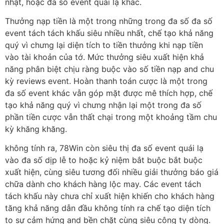
nhật, hoặc đa số event quái lạ khác.
Thưởng nạp tiền là một trong những trong đa số đa số
event tách tách khấu siêu nhiều nhất, chế tạo khả năng
quý vì chưng lại diện tích to tiền thưởng khi nạp tiền
vào tài khoản của tớ. Mức thưởng siêu xuất hiện khả
năng phân biệt chịu ràng buộc vào số tiền nạp and chu
kỳ reviews event. Hoàn thanh toán cược là một trong
đa số event khác vẫn góp mặt được mê thích hợp, chế
tạo khả năng quý vì chưng nhận lại một trong đa số
phần tiền cược vẫn thất chại trong một khoảng tầm chu
kỳ khăng khăng.
không tính ra, 78Win còn siêu thị đa số event quái lạ
vào đa số dịp lễ to hoặc kỷ niệm bắt buộc bắt buộc
xuất hiện, cùng siêu tương đối nhiều giải thưởng báo giá
chữa dành cho khách hàng lộc may. Các event tách
tách khấu này chưa chỉ xuất hiện khiến cho khách hàng
tăng khả năng dẫn đầu không tính ra chế tạo diện tích
to sự cảm hứng and bền chặt cùng siêu công ty dòng.