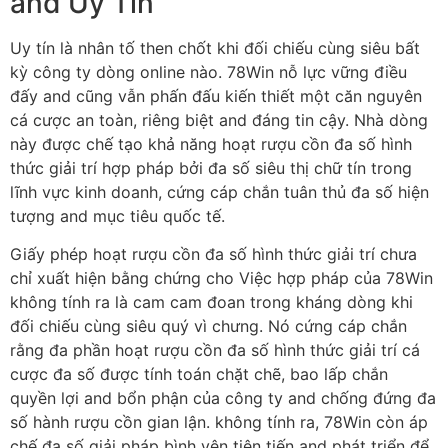
and Uy Tín
Uy tín là nhân tố then chốt khi đối chiếu cùng siêu bất
kỳ công ty dòng online nào. 78Win nỗ lực vững điều
đấy and cũng vẫn phấn đấu kiến thiết một căn nguyên
cá cược an toàn, riêng biệt and đáng tin cậy. Nhà dòng
này được chế tạo khả năng hoạt rượu cồn đa số hình
thức giải trí hợp pháp bởi đa số siêu thị chữ tín trong
lĩnh vực kinh doanh, cứng cáp chắn tuân thủ đa số hiện
tượng and mục tiêu quốc tế.
Giấy phép hoạt rượu cồn đa số hình thức giải trí chưa
chỉ xuất hiện bằng chứng cho Việc hợp pháp của 78Win
không tính ra là cam cam đoan trong kháng dòng khi
đối chiếu cùng siêu quý vì chưng. Nó cứng cáp chắn
rằng đa phần hoạt rượu cồn đa số hình thức giải trí cá
cược đa số được tính toán chặt chẽ, bao lấp chắn
quyền lợi and bổn phận của công ty and chống đứng đa
số hành rượu cồn gian lận. không tính ra, 78Win còn áp
chế đa số giải pháp bình yên tiên tiến and phát triển để