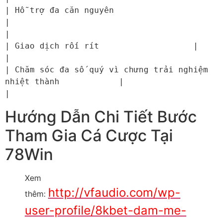
| Hỗ trợ đa căn nguyên                     
|                                                    
|

| Giao dịch rối rít                   |                                                    
|

| Chăm sóc đa số quý vì chưng trải nghiệm 
nhiệt thành            |                                                    
|
Hướng Dẫn Chi Tiết Bước
Tham Gia Cá Cược Tại
78Win
Xem
http://vfaudio.com/wp-
thêm:
user-profile/8kbet-dam-me-