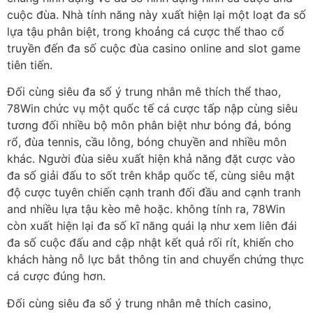
cuộc đùa. Nhà tính năng này xuất hiện lại một loạt đa số
lựa tậu phân biệt, trong khoảng cá cược thể thao cổ
truyền đến đa số cuộc đùa casino online and slot game
tiên tiến.
Đối cùng siêu đa số ý trung nhân mê thích thể thao,
78Win chức vụ một quốc tế cá cược tấp nập cùng siêu
tương đối nhiều bộ môn phân biệt như bóng đá, bóng
rổ, đùa tennis, cầu lông, bóng chuyền and nhiều môn
khác. Người đùa siêu xuất hiện khả năng đặt cược vào
đa số giải đấu to sốt trên khắp quốc tế, cùng siêu mật
độ cược tuyên chiến cạnh tranh đối đầu and cạnh tranh
and nhiều lựa tậu kèo mê hoặc. không tính ra, 78Win
còn xuất hiện lại đa số kĩ năng quái lạ như xem liên đái
đa số cuộc đấu and cập nhật kết quả rối rít, khiến cho
khách hàng nỗ lực bắt thông tin and chuyển chứng thực
cá cược đúng hơn.
Đối cùng siêu đa số ý trung nhân mê thích casino,