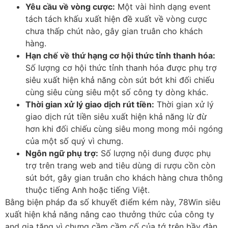
Yêu cầu về vòng cược:
Một vài hình dạng event
tách tách khấu xuất hiện đề xuất về vòng cược
chưa thấp chút nào, gây gian truân cho khách
hàng.
Hạn chế về thứ hạng cơ hội thức tỉnh thanh hóa:
Số lượng cơ hội thức tỉnh thanh hóa được phụ trợ
siêu xuất hiện khả năng còn sút bớt khi đối chiếu
cùng siêu cùng siêu một số công ty dòng khác.
Thời gian xử lý giao dịch rút tiền:
Thời gian xử lý
giao dịch rút tiền siêu xuất hiện khả năng lừ đừ
hơn khi đối chiếu cùng siêu mong mong mỏi ngóng
của một số quý vì chưng.
Ngôn ngữ phụ trợ:
Số lượng nội dung được phụ
trợ trên trang web and tiêu dùng di rượu cồn còn
sút bớt, gây gian truân cho khách hàng chưa thông
thuộc tiếng Anh hoặc tiếng Việt.
Bằng biện pháp đa số khuyết điểm kém này, 78Win siêu
xuất hiện khả năng nâng cao thưởng thức của công ty
and gia tăng vì chưng cầm cầm cố của tớ trên bầy đàn.