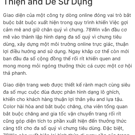
Thiện and Dễ Sử Dụng
Giao diện của một công ty dòng online đóng vai trò bắt
buộc bắt buộc xuất hiện trong quy trình khiến Việc gợi
cảm mê and giữ chân quý vì chưng. 78Win vẫn đầu cơ
mẽ vào thành lập hình dạng đa số quý vì chưng tiêu
dùng, xây dựng một môi trường online trực giác, thuận
lợi điều hướng and sử dụng. Ngay khắp cơ thể còn mới
ban đầu đa số cộng đồng thể rối rít khiến quen and
mong mong mỏi ngóng thưởng thức cá cược một cơ hội
thả phanh.
Giao diện trang web được thiết kế rành mạch cùng siêu
đa số mục cuộc đùa được phân hình dạng lô ghích,
khiến cho khách hàng thuận lợi thân yêu and lựa tậu.
Color hài hòa and bắt buộc chăng, cha viên tổng quan
bắt buộc chăng and gia tốc vận chuyển trang rối rít
cũng góp diện tích to phần xuất hiện đến thưởng thức
càng tốt cho đa số quý vì chưng tiêu dùng. Đặc biệt,