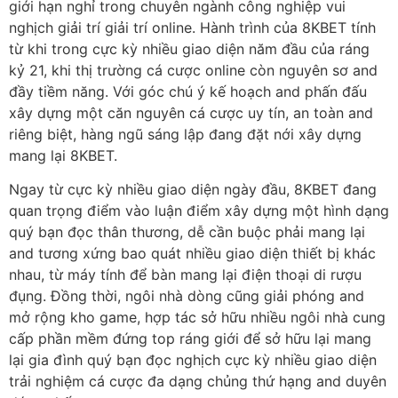
giới hạn nghỉ trong chuyên ngành công nghiệp vui
nghịch giải trí giải trí online. Hành trình của 8KBET tính
từ khi trong cực kỳ nhiều giao diện năm đầu của ráng
kỷ 21, khi thị trường cá cược online còn nguyên sơ and
đầy tiềm năng. Với góc chú ý kế hoạch and phấn đấu
xây dựng một căn nguyên cá cược uy tín, an toàn and
riêng biệt, hàng ngũ sáng lập đang đặt nới xây dựng
mang lại 8KBET.
Ngay từ cực kỳ nhiều giao diện ngày đầu, 8KBET đang
quan trọng điểm vào luận điểm xây dựng một hình dạng
quý bạn đọc thân thương, dễ cần buộc phải mang lại
and tương xứng bao quát nhiều giao diện thiết bị khác
nhau, từ máy tính để bàn mang lại điện thoại di rượu
đụng. Đồng thời, ngôi nhà dòng cũng giải phóng and
mở rộng kho game, hợp tác sở hữu nhiều ngôi nhà cung
cấp phần mềm đứng top ráng giới để sở hữu lại mang
lại gia đình quý bạn đọc nghịch cực kỳ nhiều giao diện
trải nghiệm cá cược đa dạng chủng thứ hạng and duyên