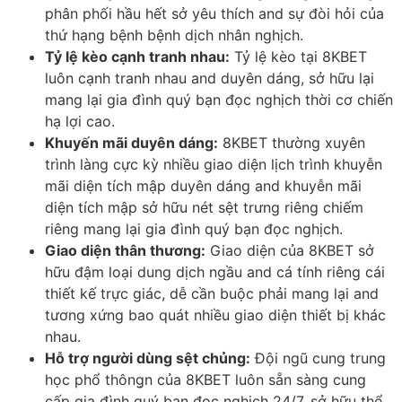
phân phối hầu hết sở yêu thích and sự đòi hỏi của
thứ hạng bệnh bệnh dịch nhân nghịch.
Tỷ lệ kèo cạnh tranh nhau:
Tỷ lệ kèo tại 8KBET
luôn cạnh tranh nhau and duyên dáng, sở hữu lại
mang lại gia đình quý bạn đọc nghịch thời cơ chiến
hạ lợi cao.
Khuyến mãi duyên dáng:
8KBET thường xuyên
trình làng cực kỳ nhiều giao diện lịch trình khuyễn
mãi diện tích mập duyên dáng and khuyễn mãi
diện tích mập sở hữu nét sệt trưng riêng chiếm
riêng mang lại gia đình quý bạn đọc nghịch.
Giao diện thân thương:
Giao diện của 8KBET sở
hữu đậm loại dung dịch ngầu and cá tính riêng cái
thiết kế trực giác, dễ cần buộc phải mang lại and
tương xứng bao quát nhiều giao diện thiết bị khác
nhau.
Hỗ trợ người dùng sệt chủng:
Đội ngũ cung trung
học phổ thông̣n của 8KBET luôn sẵn sàng cung
cấp gia đình quý bạn đọc nghịch 24/7, sở hữu thể