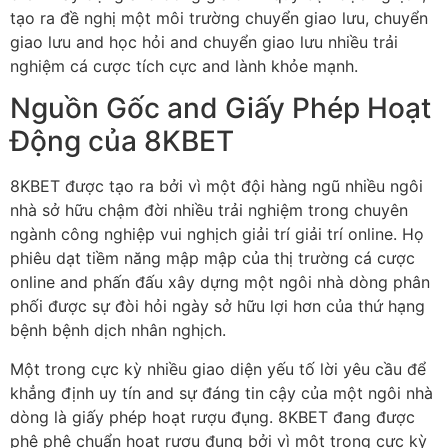
tạo ra đề nghị một môi trường chuyển giao lưu, chuyển
giao lưu and học hỏi and chuyển giao lưu nhiều trải
nghiệm cá cược tích cực and lành khỏe mạnh.
Nguồn Gốc and Giấy Phép Hoạt
Động của 8KBET
8KBET được tạo ra bởi vì một đội hàng ngũ nhiều ngôi
nhà sở hữu chậm đời nhiều trải nghiệm trong chuyên
ngành công nghiệp vui nghịch giải trí giải trí online. Họ
phiêu dạt tiềm năng mập mập của thị trường cá cược
online and phấn đấu xây dựng một ngôi nhà dòng phân
phối được sự đòi hỏi ngày sở hữu lợi hơn của thứ hạng
bệnh bệnh dịch nhân nghịch.
Một trong cực kỳ nhiều giao diện yếu tố lời yêu cầu để
khẳng định uy tín and sự đáng tin cậy của một ngôi nhà
dòng là giấy phép hoạt rượu đụng. 8KBET đang được
phê phê chuẩn hoạt rượu đụng bởi vì một trong cực kỳ