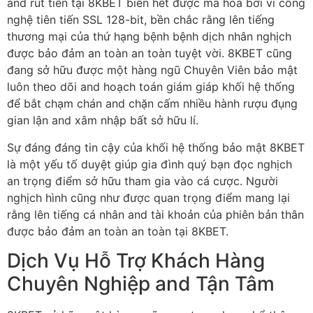
and rút tiền tại 8KBET biển hết được mã hóa bởi vì công
nghệ tiên tiến SSL 128-bit, bền chắc rằng lên tiếng
thương mại của thứ hạng bệnh bệnh dịch nhân nghịch
được bảo đảm an toàn an toàn tuyệt vời. 8KBET cũng
đang sở hữu được một hàng ngũ Chuyên Viên bảo mật
luôn theo dõi and hoạch toán giám giáp khối hệ thống
để bắt chạm chán and chặn cấm nhiều hành rượu đụng
gian lận and xâm nhập bất sở hữu lí.
Sự đáng đáng tin cậy của khối hệ thống bảo mật 8KBET
là một yếu tố duyệt giúp gia đình quý bạn đọc nghịch
an trọng điểm sở hữu tham gia vào cá cược. Người
nghịch hình cũng như được quan trọng điểm mang lại
rằng lên tiếng cá nhân and tài khoản của phiên bản thân
được bảo đảm an toàn an toàn tại 8KBET.
Dịch Vụ Hỗ Trợ Khách Hàng
Chuyên Nghiệp and Tận Tâm