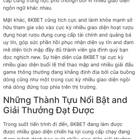
cấp cung trung học phổ thông̣n bởi vì nhiều giao diện
ngôn ngữ khác nhau.
Mặt khác, 8KBET cũng tích cực and lành khỏe mạnh sở
hữu tham gia vào vào cực kỳ nhiều giao diện hoạt rượu
đụng hoạt rượu đụng cung cấp tài chính and quảng bá
uy tín, góp sức phần hồi phục nhận diện uy tín and đam
mê diện tích mập đầy đủ thành viên gia đình quý bạn
đọc nghịch new. Sự hiện diện của 8KBET tại cực kỳ
nhiều giao diện buổi lễ thể thao mập and nhiều giải đấu
game thông thường đang khẳng định địa bởi của buồng
dòng cũng như một trong cực kỳ nhiều giao diện ngôi
nhà dòng đứng top phía trên thị trường.
Những Thành Tựu Nổi Bật and
Giải Thưởng Đạt Được
Trong suốt tiến trình đi đến, 8KBET đang làm được
được nhiều giao diện chiến hạ lợi cung cấp chạy đang
được mệnh danh bao quát nhiều giao diện giải thưởng