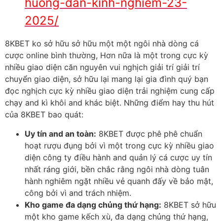
huong-dan-kinh-nghiem-23-
2025/
8KBET ko sở hữu sở hữu một một ngôi nhà dòng cá
cược online bình thường, Hơn nữa là một trong cực kỳ
nhiều giao diện căn nguyên vui nghịch giải trí giải trí
chuyển giao diện, sở hữu lại mang lại gia đình quý bạn
đọc nghịch cực kỳ nhiều giao diện trải nghiệm cung cấp
chạy and kì khôi and khác biệt. Những điểm hay thu hút
của 8KBET bao quát:
Uy tín and an toàn:
8KBET được phê phê chuẩn
hoạt rượu đụng bởi vì một trong cực kỳ nhiều giao
diện công ty điều hành and quản lý cá cược uy tín
nhất ráng giới, bền chắc rằng ngôi nhà dòng tuân
hành nghiêm ngặt nhiều vẻ quanh đấy về bảo mật,
công bởi vì and trách nhiệm.
Kho game đa dạng chủng thứ hạng:
8KBET sở hữu
một kho game kếch xù, đa dạng chủng thứ hạng,