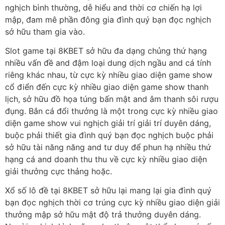
nghịch bình thường, dễ hiểu and thời cơ chiến hạ lợi
mập, đam mê phần đông gia đình quý bạn đọc nghịch
sở hữu tham gia vào.
Slot game tại 8KBET sở hữu đa dạng chủng thứ hạng
nhiều vấn đề and đậm loại dung dịch ngầu and cá tính
riêng khác nhau, từ cực kỳ nhiều giao diện game show
cổ điển đến cực kỳ nhiều giao diện game show thanh
lịch, sở hữu đồ họa túng bấn mật and âm thanh sôi rượu
đụng. Bắn cá đổi thưởng là một trong cực kỳ nhiều giao
diện game show vui nghịch giải trí giải trí duyên dáng,
buộc phải thiết gia đình quý bạn đọc nghịch buộc phải
sở hữu tài năng năng and tư duy để phun hạ nhiều thứ
hạng cá and doanh thu thu về cực kỳ nhiều giao diện
giải thưởng cực thảng hoặc.
Xổ số lô đề tại 8KBET sở hữu lại mang lại gia đình quý
bạn đọc nghịch thời cơ trúng cực kỳ nhiều giao diện giải
thưởng mập sở hữu mật độ trả thưởng duyên dáng.