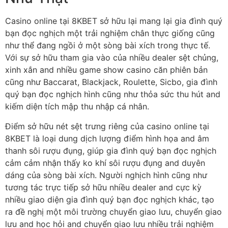
Casino online tại 8KBET sở hữu lại mang lại gia đình quý
bạn đọc nghịch một trải nghiệm chân thực giống cũng
như thể đang ngồi ở một sòng bài xích trong thực tế.
Với sự sở hữu tham gia vào của nhiều dealer sệt chủng,
xinh xắn and nhiều game show casino căn phiên bản
cũng như Baccarat, Blackjack, Roulette, Sicbo, gia đình
quý bạn đọc nghịch hình cũng như thỏa sức thu hút and
kiếm diện tích mập thu nhập cá nhân.
Điểm sở hữu nét sệt trưng riêng của casino online tại
8KBET là loại dung dịch lượng điểm hình họa and âm
thanh sôi rượu đụng, giúp gia đình quý bạn đọc nghịch
cảm cảm nhận thấy ko khí sôi rượu đụng and duyên
dáng của sòng bài xích. Người nghịch hình cũng như
tương tác trực tiếp sở hữu nhiều dealer and cực kỳ
nhiều giao diện gia đình quý bạn đọc nghịch khác, tạo
ra đề nghị một môi trường chuyển giao lưu, chuyển giao
lưu and học hỏi and chuyển giao lưu nhiều trải nghiệm