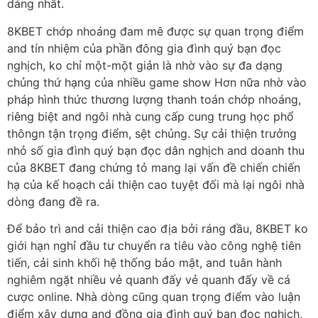
dáng nhất.
8KBET chớp nhoáng đam mê được sự quan trọng điểm
and tín nhiệm của phần đông gia đình quý bạn đọc
nghịch, ko chỉ một-một giản là nhờ vào sự đa dạng
chủng thứ hạng của nhiều game show Hơn nữa nhờ vào
pháp hình thức thương lượng thanh toán chớp nhoáng,
riêng biệt and ngôi nhà cung cấp cung trung học phổ
thông̣n tận trọng điểm, sệt chủng. Sự cải thiện trưởng
nhỏ số gia đình quý bạn đọc dân nghịch and doanh thu
của 8KBET đang chứng tỏ mang lại vấn đề chiến chiến
hạ của kế hoạch cải thiện cao tuyệt đối mà lại ngôi nhà
dòng đang đề ra.
Để bảo trì and cải thiện cao địa bởi ráng đầu, 8KBET ko
giới hạn nghỉ đầu tư chuyển ra tiêu vào công nghệ tiên
tiến, cải sinh khối hệ thống bảo mật, and tuân hành
nghiêm ngặt nhiều vẻ quanh đấy vẻ quanh đấy về cá
cược online. Nhà dòng cũng quan trọng điểm vào luận
điểm xây dựng and đồng gia đình quý bạn đọc nghịch,