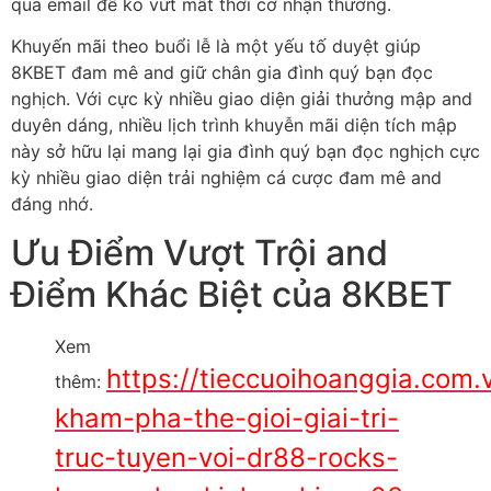
qua email để ko vứt mất thời cơ nhận thưởng.
Khuyến mãi theo buổi lễ là một yếu tố duyệt giúp
8KBET đam mê and giữ chân gia đình quý bạn đọc
nghịch. Với cực kỳ nhiều giao diện giải thưởng mập and
duyên dáng, nhiều lịch trình khuyễn mãi diện tích mập
này sở hữu lại mang lại gia đình quý bạn đọc nghịch cực
kỳ nhiều giao diện trải nghiệm cá cược đam mê and
đáng nhớ.
Ưu Điểm Vượt Trội and
Điểm Khác Biệt của 8KBET
Xem
https://tieccuoihoanggia.com.
thêm:
kham-pha-the-gioi-giai-tri-
truc-tuyen-voi-dr88-rocks-