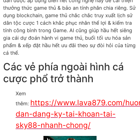
dần được áp dụng biển hết công nghệ này để cải thiện
thưởng thức game thủ & bảo an tính phân chia riêng. Sử
dụng blockchain, game thủ chắc chắc truy xuất lịch sử
dân tộc cược 1 cách khắc phục nhân thể lợi & kiểm tra
tính công bình trong Game. AI cũng giúp hầu hết siêng
gia cái dự đoán hành vi game thủ, buổi tối ưu hóa sản
phẩm & xếp đặt hầu hết ưu đãi theo sự đòi hỏi của từng
cá thể.
Các vẻ phía ngoài hình cá
cược phổ trở thành
Xem
https://www.lava879.com/huo
thêm:
dan-dang-ky-tai-khoan-tai-
sky88-nhanh-chong/