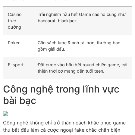
Casino
Trải nghiệm hầu hết Game casino cũng như
trực
baccarat, blackjack.
đường
Poker
Cần sách lược & anh tài hơn, thường bao
gồm giải đấu.
E-sport
Đặt cược vào hầu hết round chiến game, cải
thiện thời cơ mang đến tuổi teen.
Công nghệ trong lĩnh vực
bài bạc
Công nghệ không chỉ trở thành cách khắc phục game
thủ bắt đầu làm cá cược ngoại fake chắc chắn biện