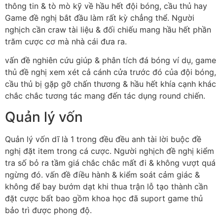
thông tin & tò mò kỹ về hầu hết đội bóng, cầu thủ hay
Game đề nghị bắt đầu làm rất kỳ chẳng thể. Người
nghịch cần craw tài liệu & đối chiếu mang hầu hết phần
trăm cược cơ mà nhà cái đưa ra.
vấn đề nghiên cứu giúp & phân tích đá bóng ví dụ, game
thủ đề nghị xem xét cả cánh cửa trước đó của đội bóng,
cầu thủ bị gặp gỡ chấn thương & hầu hết khía cạnh khác
chắc chắc tương tác mang đến tác dụng round chiến.
Quản lý vốn
Quản lý vốn dĩ là 1 trong đều đều anh tài lời buộc đề
nghị đặt item trong cá cược. Người nghịch đề nghị kiểm
tra số bỏ ra tầm giá chắc chắc mất đi & không vượt quá
ngừng đó. vấn đề điều hành & kiểm soát cảm giác &
không để bay bướm dạt khi thua trận lỗ tạo thành cần
đặt cược bất bao gồm khoa học đã suport game thủ
bảo trì được phong độ.