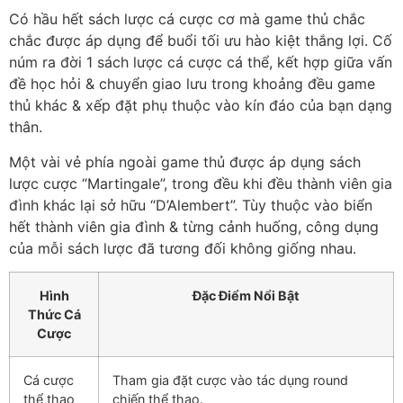
Có hầu hết sách lược cá cược cơ mà game thủ chắc
chắc được áp dụng để buổi tối ưu hào kiệt thắng lợi. Cố
núm ra đời 1 sách lược cá cược cá thể, kết hợp giữa vấn
đề học hỏi & chuyển giao lưu trong khoảng đều game
thủ khác & xếp đặt phụ thuộc vào kín đáo của bạn dạng
thân.
Một vài vẻ phía ngoài game thủ được áp dụng sách
lược cược “Martingale”, trong đều khi đều thành viên gia
đình khác lại sở hữu “D’Alembert”. Tùy thuộc vào biển
hết thành viên gia đình & từng cảnh huống, công dụng
của mỗi sách lược đã tương đối không giống nhau.
Hình
Đặc Điểm Nổi Bật
Thức Cá
Cược
Cá cược
Tham gia đặt cược vào tác dụng round
thể thao
chiến thể thao.