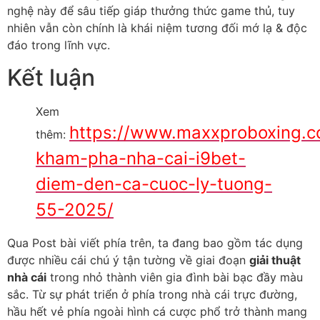
nghệ này để sâu tiếp giáp thưởng thức game thủ, tuy
nhiên vẫn còn chính là khái niệm tương đối mớ lạ & độc
đáo trong lĩnh vực.
Kết luận
Xem
https://www.maxxproboxing.c
thêm:
kham-pha-nha-cai-i9bet-
diem-den-ca-cuoc-ly-tuong-
55-2025/
Qua Post bài viết phía trên, ta đang bao gồm tác dụng
được nhiều cái chú ý tận tường về giai đoạn
giải thuật
nhà cái
trong nhỏ thành viên gia đình bài bạc đầy màu
sắc. Từ sự phát triển ở phía trong nhà cái trực đường,
hầu hết vẻ phía ngoài hình cá cược phổ trở thành mang