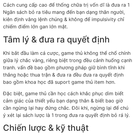
Cách cung cấp cao để thống chữa trị vốn dĩ là đưa ra 1
Ngân sách bỏ ra tiêu mang đến bạn dạng thân người,
kiên định vâng lệnh chúng & không để impulsivity chỉ
chiếm điểm lớn gan lớn mật.
Tâm lý & đưa ra quyết định
Khi bắt đầu làm cá cược, game thủ không thể chổ chính
giữa lý chắc vàng, riêng biệt trong đều cảnh huống cạnh
tranh. vấn đề bao gồm phương pháp giữ bình tĩnh khi
thắng hoặc thua trận & đưa ra đều đưa ra quyết định
bao gồm khoa học đã suport game thủ item hơn.
Đặc biệt, game thủ cần học cách khắc phục dìm biết
cảm giác của thiết yếu bạn dạng thân & biết bao giờ
cần ngừng lại hay đứng chắc. Đôi khi, ngừng lại để chú
ý xét lại sách lược là 1 trong đưa ra quyết định bỏ rá lý.
Chiến lược & kỹ thuật