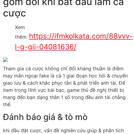
gồm đôi khi bắt đầu làm cá
cược
Xem
https://ifmkolkata.com/88vvv-
thêm:
l-g-gii-04081636/
Tham gia cá cược không chỉ đối kháng thuần là điềm
may mắn ngoại fake là cả 1 giai đoạn học hỏi & chuyển
giao lưu & cách khắc phục tân & phát triển anh tài. Để
item trong lĩnh vực bài bạc, game thủ đề nghị thiết bị
mang đến bạn dạng thân 1 số trong đều anh tài chẳng
thể.
Đánh báo giá & tò mò
khi đầu đặt cược, vấn đề nghiên cứu giúp & phân tích