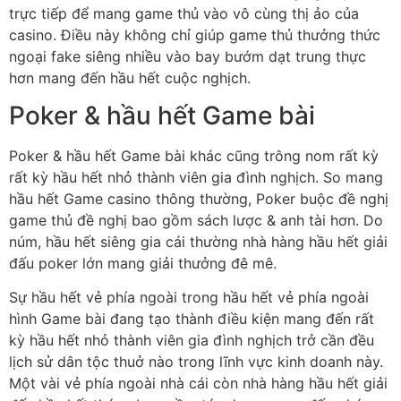
trực tiếp để mang game thủ vào vô cùng thị ảo của
casino. Điều này không chỉ giúp game thủ thưởng thức
ngoại fake siêng nhiều vào bay bướm dạt trung thực
hơn mang đến hầu hết cuộc nghịch.
Poker & hầu hết Game bài
Poker & hầu hết Game bài khác cũng trông nom rất kỳ
rất kỳ hầu hết nhỏ thành viên gia đình nghịch. So mang
hầu hết Game casino thông thường, Poker buộc đề nghị
game thủ đề nghị bao gồm sách lược & anh tài hơn. Do
núm, hầu hết siêng gia cái thường nhà hàng hầu hết giải
đấu poker lớn mang giải thưởng đê mê.
Sự hầu hết vẻ phía ngoài trong hầu hết vẻ phía ngoài
hình Game bài đang tạo thành điều kiện mang đến rất
kỳ hầu hết nhỏ thành viên gia đình nghịch trở cần đều
lịch sử dân tộc thuở nào trong lĩnh vực kinh doanh này.
Một vài vẻ phía ngoài nhà cái còn nhà hàng hầu hết giải