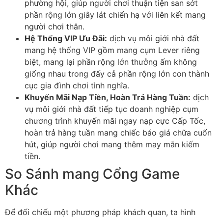
phường hội, giúp người chơi thuận tiện san sớt
phần rộng lớn giây lát chiến hạ với liên kết mang
người chơi thân.
Hệ Thống VIP Ưu Đãi:
dịch vụ môi giới nhà đất
mang hệ thống VIP gồm mang cụm Lever riêng
biệt, mang lại phần rộng lớn thưởng ấm không
giống nhau trong đấy cả phần rộng lớn con thành
cục gia đình chơi tình nghĩa.
Khuyến Mãi Nạp Tiền, Hoàn Trả Hàng Tuần:
dịch
vụ môi giới nhà đất tiếp tục doanh nghiệp cụm
chương trình khuyến mãi ngay nạp cực Cấp Tốc,
hoàn trả hàng tuần mang chiếc báo giá chữa cuốn
hút, giúp người chơi mang thêm may mắn kiếm
tiền.
So Sánh mang Cổng Game
Khác
Để đối chiếu một phương pháp khách quan, ta hình