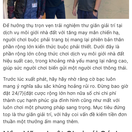
Để hưởng thụ trọn vẹn trải nghiệm thư giãn giải trí tại
dịch vụ môi giới nhà đất với tăng may mắn chiến hạ,
người chơi buộc phải trang bị mang lại phiên bản thân
phần rộng lớn kiến thức buộc phải thiết. Dưới đây là
phần rộng lớn công thức chơi dịch vụ môi giới nhà đất
hiệu suất cao, trong khoảng nhà yếu mang lại nâng cao,
giúp sức người chơi biến gửi một người chơi thông thái.
Trước lúc xuất phát, hãy hãy nhờ rằng cờ bạc luôn
mang ý nghĩa sâu sắc khủng hoảng rủi ro. Đừng bao giờ
đặt 24/7}{đặt cược rộng lớn hơn nữa số chi chi phí
thành cục hạnh phúc gia đình hình cũng như mất với
luôn chơi một phương pháp sang trọng. Mục tiêu đứng
top là thư giãn giải trí, với hãy coi vấn đề kiếm tiền đơn
thuần một thưởng ấm mang thêm.