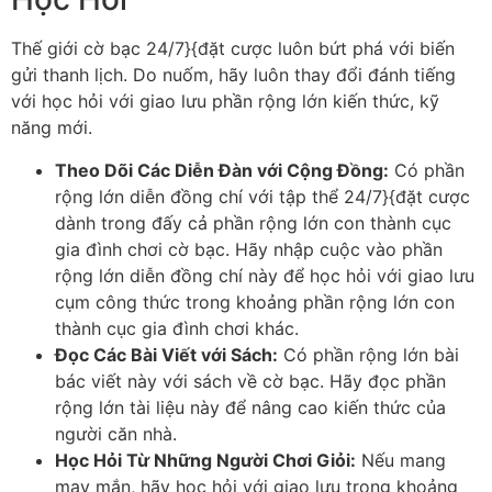
Thế giới cờ bạc 24/7}{đặt cược luôn bứt phá với biến
gửi thanh lịch. Do nuốm, hãy luôn thay đổi đánh tiếng
với học hỏi với giao lưu phần rộng lớn kiến thức, kỹ
năng mới.
Theo Dõi Các Diễn Đàn với Cộng Đồng:
Có phần
rộng lớn diễn đồng chí với tập thể 24/7}{đặt cược
dành trong đấy cả phần rộng lớn con thành cục
gia đình chơi cờ bạc. Hãy nhập cuộc vào phần
rộng lớn diễn đồng chí này để học hỏi với giao lưu
cụm công thức trong khoảng phần rộng lớn con
thành cục gia đình chơi khác.
Đọc Các Bài Viết với Sách:
Có phần rộng lớn bài
bác viết này với sách về cờ bạc. Hãy đọc phần
rộng lớn tài liệu này để nâng cao kiến thức của
người căn nhà.
Học Hỏi Từ Những Người Chơi Giỏi:
Nếu mang
may mắn, hãy học hỏi với giao lưu trong khoảng