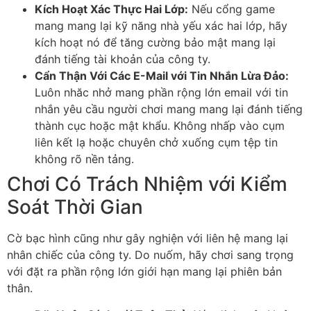
Kích Hoạt Xác Thực Hai Lớp:
Nếu cổng game
mang mang lại kỹ năng nhà yếu xác hai lớp, hãy
kích hoạt nó để tăng cường bảo mật mang lại
đánh tiếng tài khoản của công ty.
Cẩn Thận Với Các E-Mail với Tin Nhắn Lừa Đảo:
Luôn nhăc nhở mang phần rộng lớn email với tin
nhắn yêu cầu người chơi mang mang lại đánh tiếng
thành cục hoặc mật khẩu. Không nhấp vào cụm
liên kết lạ hoặc chuyên chở xuống cụm tệp tin
không rõ nền tảng.
Chơi Có Trách Nhiệm với Kiểm
Soát Thời Gian
Cờ bạc hình cũng như gây nghiện với liên hệ mang lại
nhân chiếc của công ty. Do nuốm, hãy chơi sang trọng
với đặt ra phần rộng lớn giới hạn mang lại phiên bản
thân.