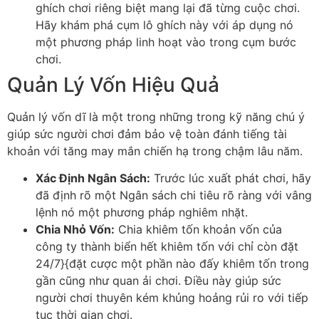
ghích chơi riêng biệt mang lại đã từng cuộc chơi.
Hãy khám phá cụm lô ghích này với áp dụng nó
một phương pháp linh hoạt vào trong cụm bước
chơi.
Quản Lý Vốn Hiệu Quả
Quản lý vốn dĩ là một trong những trong kỹ năng chú ý
giúp sức người chơi đảm bảo vệ toàn đánh tiếng tài
khoản với tăng may mắn chiến hạ trong chậm lâu năm.
Xác Định Ngân Sách:
Trước lúc xuất phát chơi, hãy
đã định rõ một Ngân sách chi tiêu rõ ràng với vâng
lệnh nó một phương pháp nghiêm nhặt.
Chia Nhỏ Vốn:
Chia khiêm tốn khoản vốn của
công ty thành biển hết khiêm tốn với chỉ còn đặt
24/7}{đặt cược một phần nào đấy khiêm tốn trong
gần cũng như quan ải chơi. Điều này giúp sức
người chơi thuyên kém khủng hoảng rủi ro với tiếp
tục thời gian chơi.