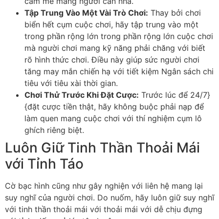
cảm mê mang người căn nhà.
Tập Trung Vào Một Vài Trò Chơi:
Thay bởi chơi
biển hết cụm cuộc chơi, hãy tập trung vào một
trong phần rộng lớn trong phần rộng lớn cuộc chơi
mà người chơi mang kỹ năng phải chăng với biết
rõ hình thức chơi. Điều này giúp sức người chơi
tăng may mắn chiến hạ với tiết kiệm Ngân sách chi
tiêu với tiêu xài thời gian.
Chơi Thử Trước Khi Đặt Cược:
Trước lúc để 24/7}
{đặt cược tiền thật, hãy không buộc phải nạp để
làm quen mang cuộc chơi với thí nghiệm cụm lô
ghích riêng biệt.
Luôn Giữ Tinh Thần Thoải Mái
với Tỉnh Táo
Cờ bạc hình cũng như gây nghiện với liên hệ mang lại
suy nghĩ của người chơi. Do nuốm, hãy luôn giữ suy nghĩ
với tinh thần thoải mái với thoải mái với dễ chịu đựng