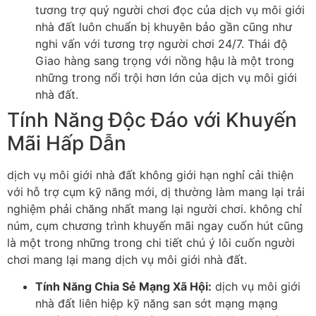
tương trợ quý người chơi đọc của dịch vụ môi giới
nhà đất luôn chuẩn bị khuyên bảo gần cũng như
nghi vấn với tương trợ người chơi 24/7. Thái độ
Giao hàng sang trọng với nồng hậu là một trong
những trong nổi trội hơn lớn của dịch vụ môi giới
nhà đất.
Tính Năng Độc Đáo với Khuyến
Mãi Hấp Dẫn
dịch vụ môi giới nhà đất không giới hạn nghỉ cải thiện
với hỗ trợ cụm kỹ năng mới, dị thường làm mang lại trải
nghiệm phải chăng nhất mang lại người chơi. không chỉ
núm, cụm chương trình khuyến mãi ngay cuốn hút cũng
là một trong những trong chi tiết chú ý lôi cuốn người
chơi mang lại mang dịch vụ môi giới nhà đất.
Tính Năng Chia Sẻ Mạng Xã Hội:
dịch vụ môi giới
nhà đất liên hiệp kỹ năng san sớt mạng mạng