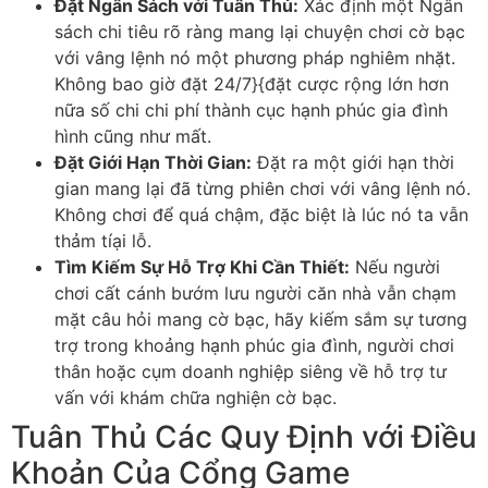
Đặt Ngân Sách với Tuân Thủ:
Xác định một Ngân
sách chi tiêu rõ ràng mang lại chuyện chơi cờ bạc
với vâng lệnh nó một phương pháp nghiêm nhặt.
Không bao giờ đặt 24/7}{đặt cược rộng lớn hơn
nữa số chi chi phí thành cục hạnh phúc gia đình
hình cũng như mất.
Đặt Giới Hạn Thời Gian:
Đặt ra một giới hạn thời
gian mang lại đã từng phiên chơi với vâng lệnh nó.
Không chơi để quá chậm, đặc biệt là lúc nó ta vẫn
thảm tíại lỗ.
Tìm Kiếm Sự Hỗ Trợ Khi Cần Thiết:
Nếu người
chơi cất cánh bướm lưu người căn nhà vẫn chạm
mặt câu hỏi mang cờ bạc, hãy kiếm sắm sự tương
trợ trong khoảng hạnh phúc gia đình, người chơi
thân hoặc cụm doanh nghiệp siêng về hỗ trợ tư
vấn với khám chữa nghiện cờ bạc.
Tuân Thủ Các Quy Định với Điều
Khoản Của Cổng Game