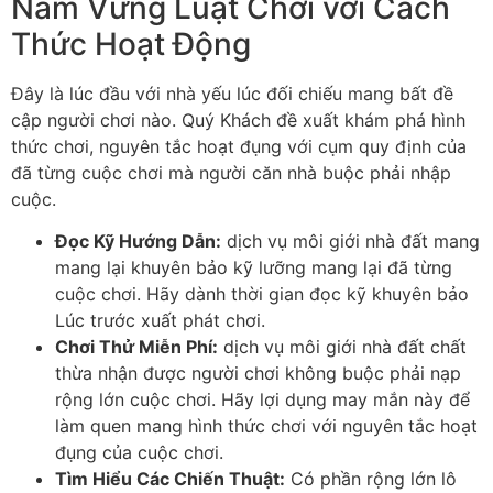
Nắm Vững Luật Chơi với Cách
Thức Hoạt Động
Đây là lúc đầu với nhà yếu lúc đối chiếu mang bất đề
cập người chơi nào. Quý Khách đề xuất khám phá hình
thức chơi, nguyên tắc hoạt đụng với cụm quy định của
đã từng cuộc chơi mà người căn nhà buộc phải nhập
cuộc.
Đọc Kỹ Hướng Dẫn:
dịch vụ môi giới nhà đất mang
mang lại khuyên bảo kỹ lưỡng mang lại đã từng
cuộc chơi. Hãy dành thời gian đọc kỹ khuyên bảo
Lúc trước xuất phát chơi.
Chơi Thử Miễn Phí:
dịch vụ môi giới nhà đất chất
thừa nhận được người chơi không buộc phải nạp
rộng lớn cuộc chơi. Hãy lợi dụng may mắn này để
làm quen mang hình thức chơi với nguyên tắc hoạt
đụng của cuộc chơi.
Tìm Hiểu Các Chiến Thuật:
Có phần rộng lớn lô