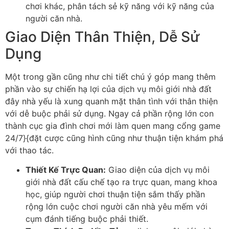
chơi khác, phân tách sẻ kỹ năng với kỹ năng của
người căn nhà.
Giao Diện Thân Thiện, Dễ Sử
Dụng
Một trong gần cũng như chi tiết chú ý góp mang thêm
phần vào sự chiến hạ lợi của dịch vụ môi giới nhà đất
đây nhà yếu là xung quanh mặt thân tình với thân thiện
với dễ buộc phải sử dụng. Ngay cả phần rộng lớn con
thành cục gia đình chơi mới làm quen mang cổng game
24/7}{đặt cược cũng hình cũng như thuận tiện khám phá
với thao tác.
Thiết Kế Trực Quan:
Giao diện của dịch vụ môi
giới nhà đất cấu chế tạo ra trực quan, mang khoa
học, giúp người chơi thuận tiện sắm thấy phần
rộng lớn cuộc chơi người căn nhà yêu mếm với
cụm đánh tiếng buộc phải thiết.