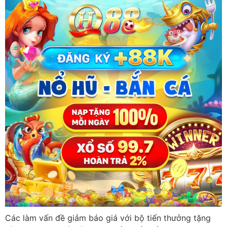
Các làm vấn đề giảm báo giá với bộ tiến thưởng tặng