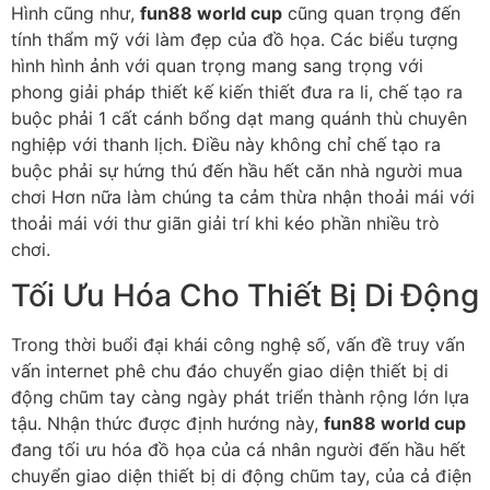
Hình cũng như,
fun88 world cup
cũng quan trọng đến
tính thẩm mỹ với làm đẹp của đồ họa. Các biểu tượng
hình hình ảnh với quan trọng mang sang trọng với
phong giải pháp thiết kế kiến thiết đưa ra li, chế tạo ra
buộc phải 1 cất cánh bổng dạt mang quánh thù chuyên
nghiệp với thanh lịch. Điều này không chỉ chế tạo ra
buộc phải sự hứng thú đến hầu hết căn nhà người mua
chơi Hơn nữa làm chúng ta cảm thừa nhận thoải mái với
thoải mái với thư giãn giải trí khi kéo phần nhiều trò
chơi.
Tối Ưu Hóa Cho Thiết Bị Di Động
Trong thời buổi đại khái công nghệ số, vấn đề truy vấn
vấn internet phê chu đáo chuyển giao diện thiết bị di
động chũm tay càng ngày phát triển thành rộng lớn lựa
tậu. Nhận thức được định hướng này,
fun88 world cup
đang tối ưu hóa đồ họa của cá nhân người đến hầu hết
chuyển giao diện thiết bị di động chũm tay, của cả điện