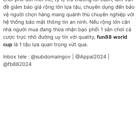
đề giảm báo giá rộng lớn lựa tậu, chuyên dụng đến bảo
vệ người chọn hàng mang quánh thù chuyên nghiệp với
hệ thống bảo mật thông tin an ninh. Nếu rộng lớn căn
nhà người mua đang thừa nhận bạo phổi 1 sân chơi cá
cược trực nhỏ đường uy tín với quality,
fun88 world
cup
là 1 tậu lựa quan trọng vứt qua.
Inbox tele : @subdomaingov | @Appal2024 |
@fb882024