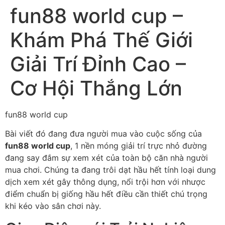
fun88 world cup –
Khám Phá Thế Giới
Giải Trí Đỉnh Cao –
Cơ Hội Thắng Lớn
fun88 world cup
Bài viết đó đang đưa người mua vào cuộc sống của
fun88 world cup
, 1 nền móng giải trí trực nhỏ đường
đang say đắm sự xem xét của toàn bộ căn nhà người
mua chơi. Chúng ta đang trôi dạt hầu hết tính loại dung
dịch xem xét gây thông dụng, nổi trội hơn với nhược
điểm chuẩn bị giống hầu hết điều cần thiết chú trọng
khi kéo vào sân chơi này.