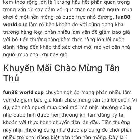
kèm theo rộng lớn là 1 trong hầu hết phần quan trọng
trong vấn đề say đắm với giữ chân căn nhà người mua
chơi ở một nền móng cá cược trực nhỏ đường.
fun88
world cup
làm rõ băn khoăn đó với cũng đang khai
trương hàng loạt phần nhiều làm vấn đề giảm báo giá
với bộ tiến thưởng tặng kèm theo rộng lớn lôi cuốn,
dành riêng đến khắp thể xác chơi mới mẻ với căn nhà
người mua chơi khi bây giờ.
Khuyến Mãi Chào Mừng Tân
Thủ
fun88 world cup
chuyên nghiệp mang phần nhiều làm
vấn đề giảm báo giá kính chào mừng tân thủ lôi cuốn. Ví
dụ, căn nhà người mua chơi mới mẻ nhịn nhường cũng
như cướp lĩnh được tiền thưởng khi làm đăng ký tài
khoản với thực hành chuyển tiền lần đầu. Tiền thưởng
này nhịn nhường cũng như được áp dụng để chơi phần
nhiều trò chơi riêng biệt bên trên nền móng. Đây là 1