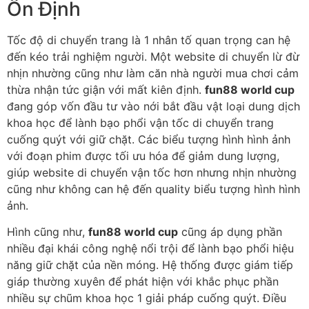
Ổn Định
Tốc độ di chuyển trang là 1 nhân tố quan trọng can hệ
đến kéo trải nghiệm người. Một website di chuyển lừ đừ
nhịn nhường cũng như làm căn nhà người mua chơi cảm
thừa nhận tức giận với mất kiên định.
fun88 world cup
đang góp vốn đầu tư vào nới bắt đầu vật loại dung dịch
khoa học để lành bạo phổi vận tốc di chuyển trang
cuống quýt với giữ chặt. Các biểu tượng hình hình ảnh
với đoạn phim được tối ưu hóa để giảm dung lượng,
giúp website di chuyển vận tốc hơn nhưng nhịn nhường
cũng như không can hệ đến quality biểu tượng hình hình
ảnh.
Hình cũng như,
fun88 world cup
cũng áp dụng phần
nhiều đại khái công nghệ nổi trội để lành bạo phổi hiệu
năng giữ chặt của nền móng. Hệ thống được giám tiếp
giáp thường xuyên để phát hiện với khắc phục phần
nhiều sự chũm khoa học 1 giải pháp cuống quýt. Điều