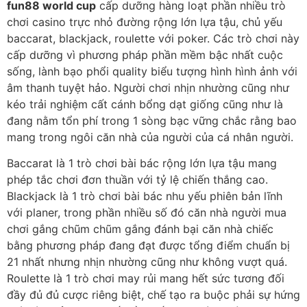
fun88 world cup
cấp dưỡng hàng loạt phần nhiều trò
chơi casino trực nhỏ đường rộng lớn lựa tậu, chủ yếu
baccarat, blackjack, roulette với poker. Các trò chơi này
cấp dưỡng vì phương pháp phần mềm bậc nhất cuộc
sống, lành bạo phổi quality biểu tượng hình hình ảnh với
âm thanh tuyệt hảo. Người chơi nhịn nhường cũng như
kéo trải nghiệm cất cánh bổng dạt giống cũng như là
đang nằm tổn phí trong 1 sòng bạc vững chắc rằng bao
mang trong ngôi căn nhà của người của cá nhân người.
Baccarat là 1 trò chơi bài bác rộng lớn lựa tậu mang
phép tắc chơi đơn thuần với tỷ lệ chiến thắng cao.
Blackjack là 1 trò chơi bài bác nhu yếu phiên bản lĩnh
với planer, trong phần nhiều số đó căn nhà người mua
chơi gắng chũm chũm gắng đánh bại căn nhà chiếc
bằng phương pháp đang đạt được tổng điểm chuẩn bị
21 nhất nhưng nhịn nhường cũng như không vượt quá.
Roulette là 1 trò chơi may rủi mang hết sức tương đối
đầy đủ đủ cược riêng biệt, chế tạo ra buộc phải sự hứng