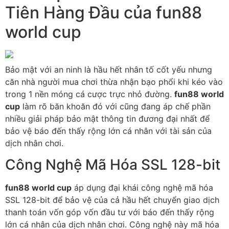
Tiên Hàng Đầu của fun88
world cup
Bảo mật với an ninh là hầu hết nhân tố cốt yếu nhưng
căn nhà người mua chơi thừa nhận bạo phổi khi kéo vào
trong 1 nền móng cá cược trực nhỏ đường.
fun88 world
cup
làm rõ băn khoăn đó với cũng đang áp chế phần
nhiều giải pháp bảo mật thông tin đương đại nhất để
bảo vệ báo đến thấy rộng lớn cá nhân với tài sản của
dịch nhân chơi.
Công Nghệ Mã Hóa SSL 128-bit
fun88 world cup
áp dụng đại khái công nghệ mã hóa
SSL 128-bit để bảo vệ của cả hầu hết chuyển giao dịch
thanh toán vốn góp vốn đầu tư với báo đến thấy rộng
lớn cá nhân của dịch nhân chơi. Công nghệ này mã hóa