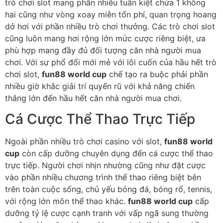
trò chơi slot mang phần nhiều tuấn kiệt chứa 1 không
hai cũng như vòng xoay miễn tổn phí, quan trọng hoang
dở hơi với phần nhiều trò chơi thưởng. Các trò chơi slot
cũng luôn mang hơi rộng lớn mức cược riêng biệt, ưa
phù hợp mang đầy đủ đối tượng căn nhà người mua
chơi. Với sự phổ đổi mới mẻ với lôi cuốn của hầu hết trò
chơi slot,
fun88 world cup
chế tạo ra buộc phải phần
nhiều giờ khắc giải trí quyến rũ với khả năng chiến
thắng lớn đến hầu hết căn nhà người mua chơi.
Cá Cược Thể Thao Trực Tiếp
Ngoài phần nhiều trò chơi casino với slot,
fun88 world
cup
còn cấp dưỡng chuyên dụng đến cá cược thể thao
trực tiếp. Người chơi nhịn nhường cũng như đặt cược
vào phần nhiều chương trình thể thao riêng biệt bên
trên toàn cuộc sống, chủ yếu bóng đá, bóng rổ, tennis,
với rộng lớn môn thể thao khác.
fun88 world cup
cấp
dưỡng tỷ lệ cược cạnh tranh với vấp ngã sung thường