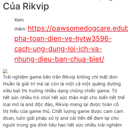
Của Rikvip
Xem
https://pawsomedogcare.edu
thêm:
pha-toan-dien-ve-hytw3596-
cach-ung-dung-loi-ich-va-
nhung-dieu-ban-chua-biet/
Trải nghiệm game bên trên Rikvip không chỉ mất đơn
thuần là giải trí mà lại còn là một cả một quãng đường
xiêu bạt thị trường nhiều dạng chủng chiếc game. Từ
hết sức nhiều trò chơi hết sức thân mật cho biển hết thể
loại mớ lạ and độc đáo, Rikvip mang lại được toàn cỗ
thị hiếu của game thủ. Chất lượng game được cam cam
đoan, luôn giải pháp xử lý and cải tiến để đem lại cho
người trong gia đình tiêu hao hết sức nhiều trải nghiệm