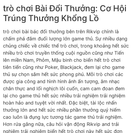
trò chơi Bài Đổi Thưởng: Cơ Hội
Trúng Thưởng Khổng Lồ
trò chơi bài bác đổi thưởng bên trên Rikvip chính là
chấm phá đắm đuối lượng lớn game thủ. Sự nhiều dạng
chủng chiếc về chiếc thể trò chơi, trong khoảng hết sức
nhiều trò chơi truyền thống cuội nguồn cũng như Tiến
lên miền Nam, Phỏm, Mậu binh cho biển hết trò chơi
tiên tiến cũng như Poker, Blackjack, đem lại cho game
thủ sự chọn sắm hết sức phong phú. Mỗi trò chơi các
được gia công and hình hình ảnh ấn tượng, âm nhạc
chân thực and lối nghịch lôi cuốn, cam cam đoan đem
lại cho game thủ hết sức nhiều trải nghiệm trải nghiệm
hoàn hảo and tuyệt vời nhất. Đặc biệt, tài lộc nhấn
thưởng lớn and hết sức nhiều phần thưởng quý hiếm
cao luôn là đụng lực tương tác game thủ trải nghiệm.
Hơn rứa gắng nữa, câu hỏi vận động Rikvip and trải
nghiệm trải nghiệm biển hết trò chơi này hết sức đơn