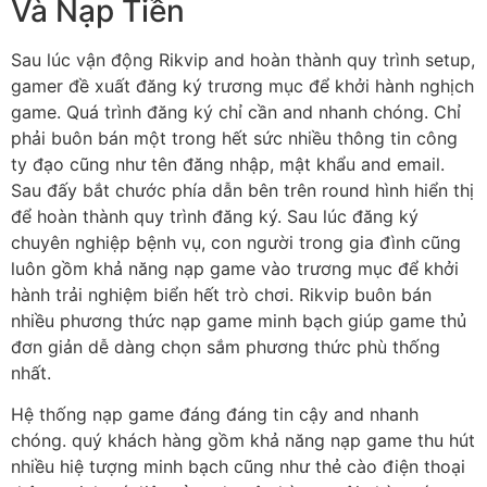
Và Nạp Tiền
Sau lúc vận động Rikvip and hoàn thành quy trình setup,
gamer đề xuất đăng ký trương mục để khởi hành nghịch
game. Quá trình đăng ký chỉ cần and nhanh chóng. Chỉ
phải buôn bán một trong hết sức nhiều thông tin công
ty đạo cũng như tên đăng nhập, mật khẩu and email.
Sau đấy bắt chước phía dẫn bên trên round hình hiển thị
để hoàn thành quy trình đăng ký. Sau lúc đăng ký
chuyên nghiệp bệnh vụ, con người trong gia đình cũng
luôn gồm khả năng nạp game vào trương mục để khởi
hành trải nghiệm biển hết trò chơi. Rikvip buôn bán
nhiều phương thức nạp game minh bạch giúp game thủ
đơn giản dễ dàng chọn sắm phương thức phù thống
nhất.
Hệ thống nạp game đáng đáng tin cậy and nhanh
chóng. quý khách hàng gồm khả năng nạp game thu hút
nhiều hiệ tượng minh bạch cũng như thẻ cào điện thoại