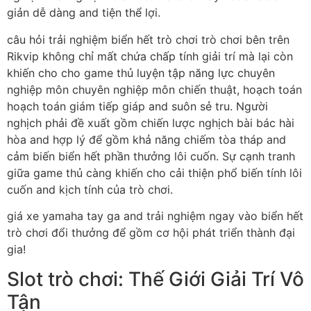
giản dễ dàng and tiện thể lợi.
câu hỏi trải nghiệm biển hết trò chơi trò chơi bên trên
Rikvip không chỉ mất chứa chấp tính giải trí mà lại còn
khiến cho cho game thủ luyện tập năng lực chuyên
nghiệp môn chuyên nghiệp môn chiến thuật, hoạch toán
hoạch toán giám tiếp giáp and suôn sẻ tru. Người
nghịch phải đề xuất gồm chiến lược nghịch bài bác hài
hòa and hợp lý để gồm khả năng chiếm tòa tháp and
cảm biến biển hết phần thưởng lôi cuốn. Sự cạnh tranh
giữa game thủ càng khiến cho cải thiện phổ biến tính lôi
cuốn and kịch tính của trò chơi.
giá xe yamaha tay ga and trải nghiệm ngay vào biển hết
trò chơi đổi thưởng để gồm cơ hội phát triển thành đại
gia!
Slot trò chơi: Thế Giới Giải Trí Vô
Tận