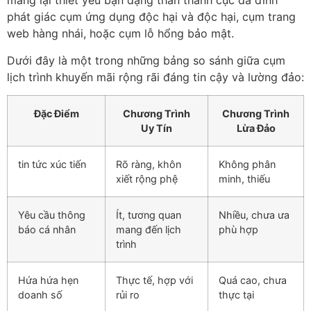
mang lại thiết yếu bạn dạng thân thành cục da đình
phát giác cụm ứng dụng độc hại và độc hại, cụm trang
web hàng nhái, hoặc cụm lỗ hổng bảo mật.
Dưới đây là một trong những bảng so sánh giữa cụm
lịch trình khuyến mãi rộng rãi đáng tin cậy và lường đảo:
Đặc Điểm
Chương Trình
Chương Trình
Uy Tín
Lừa Đảo
tin tức xúc tiến
Rõ ràng, khôn
Không phân
xiết rộng phệ
minh, thiếu
Yêu cầu thông
Ít, tương quan
Nhiều, chưa ưa
báo cá nhân
mang đến lịch
phù hợp
trình
Hứa hứa hẹn
Thực tế, hợp với
Quá cao, chưa
doanh số
rủi ro
thực tại