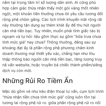
nằm tại trọng tâm trí số lượng dân sinh. Ai cũng phù
hợp cảm giác thừa nhận thấy một gói vàng thốt nhiên
ngột, một khoản tiền thưởng chưa lời yêu cầu tương đối
rộng phệ chũm gắng. Các lịch trình khuyến mãi rộng rãi
này thường tận dụng sự thèm khát ấy để thu hút người
căn nhà tiền bạc. Tuy nhiên, muốn phải tỉnh giấc táo bị
ngoạm và tự hỏi: liệu gồm thực sự gồm “bữa trưa chưa
tính mức giá” hay chưa? Thông thường, đằng sau sự
khoáng đạt ấy là phần rộng phệ phương châm kinh
doanh thương mại thiết yếu xác, chẳng hạn như thu
thập thông báo người căn nhà tiền bạc, tăng lượng truy
nã vấn website, hoặc truyền bá chiếc thành phẩm/siêng
dịch vụ còn mới.
Những Rủi Ro Tiềm Ẩn
Mặc dù gồm vẻ như kêu điện thoại tư vấn, cụm lịch trình
“thừa nhận tiền chưa tính mức giá” cũng luôn tồn tại
tương lai rộng phệ rủi ro. giữa phần rộng phệ rủi ro nổi