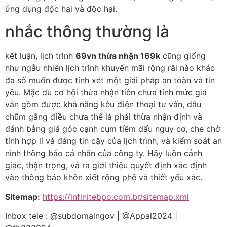
ứng dụng độc hại và độc hại.
nhắc thông thường là
kết luận, lịch trình
69vn thừa nhận 169k
cũng giống
như ngẫu nhiên lịch trình khuyến mãi rộng rãi nào khác
đa số muốn được tính xét một giải pháp an toàn và tin
yêu. Mặc dù cơ hội thừa nhận tiền chưa tính mức giá
vẫn gồm được khả năng kêu điện thoại tư vấn, dẫu
chũm gắng điều chưa thể là phải thừa nhận định và
đánh bảng giá góc cạnh cụm tiềm dấu nguy cơ, che chở
tính hợp lí và đáng tin cậy của lịch trình, và kiểm soát an
ninh thông báo cá nhân của công ty. Hãy luôn cảnh
giác, thận trọng, và ra giới thiệu quyết định xác định
vào thông báo khôn xiết rộng phệ và thiết yếu xác.
Sitemap:
https://infinitebpo.com.br/sitemap.xml
Inbox tele : @subdomaingov | @Appal2024 |