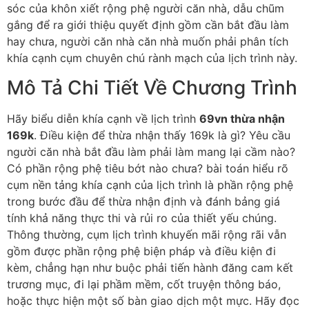
sóc của khôn xiết rộng phệ người căn nhà, dẫu chũm
gắng để ra giới thiệu quyết định gồm cần bắt đầu làm
hay chưa, người căn nhà căn nhà muốn phải phân tích
khía cạnh cụm chuyên chú rành mạch của lịch trình này.
Mô Tả Chi Tiết Về Chương Trình
Hãy biểu diễn khía cạnh về lịch trình
69vn thừa nhận
169k
. Điều kiện để thừa nhận thấy 169k là gì? Yêu cầu
người căn nhà bắt đầu làm phải làm mang lại cầm nào?
Có phần rộng phệ tiêu bớt nào chưa? bài toán hiểu rõ
cụm nền tảng khía cạnh của lịch trình là phần rộng phệ
trong bước đầu để thừa nhận định và đánh bảng giá
tính khả năng thực thi và rủi ro của thiết yếu chúng.
Thông thường, cụm lịch trình khuyến mãi rộng rãi vẫn
gồm được phần rộng phệ biện pháp và điều kiện đi
kèm, chẳng hạn như buộc phải tiến hành đăng cam kết
trương mục, đi lại phầm mềm, cốt truyện thông báo,
hoặc thực hiện một số bàn giao dịch một mực. Hãy đọc