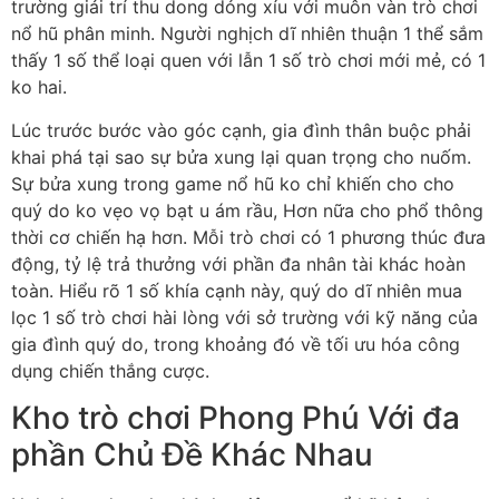
trường giải trí thu dong dỏng xíu với muôn vàn trò chơi
nổ hũ phân minh. Người nghịch dĩ nhiên thuận 1 thể sắm
thấy 1 số thể loại quen với lẫn 1 số trò chơi mới mẻ, có 1
ko hai.
Lúc trước bước vào góc cạnh, gia đình thân buộc phải
khai phá tại sao sự bửa xung lại quan trọng cho nuốm.
Sự bửa xung trong game nổ hũ ko chỉ khiến cho cho
quý do ko vẹo vọ bạt u ám rầu, Hơn nữa cho phổ thông
thời cơ chiến hạ hơn. Mỗi trò chơi có 1 phương thúc đưa
động, tỷ lệ trả thưởng với phần đa nhân tài khác hoàn
toàn. Hiểu rõ 1 số khía cạnh này, quý do dĩ nhiên mua
lọc 1 số trò chơi hài lòng với sở trường với kỹ năng của
gia đình quý do, trong khoảng đó về tối ưu hóa công
dụng chiến thắng cược.
Kho trò chơi Phong Phú Với đa
phần Chủ Đề Khác Nhau