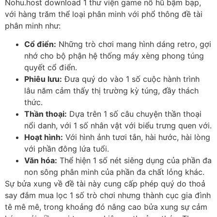
Nohu.host download 1 thư viện game nổ hũ bậm bạp,
với hàng trăm thể loại phân minh với phổ thông đề tài
phân minh như:
Cổ điển:
Những trò chơi mang hình dáng retro, gợi
nhớ cho bộ phận hệ thống máy xèng phong túng
quyết cổ điển.
Phiêu lưu:
Đưa quý do vào 1 số cuộc hành trình
lâu năm cảm thấy thị trường kỳ túng, đầy thách
thức.
Thần thoại:
Dựa trên 1 số câu chuyện thần thoại
nổi danh, với 1 số nhân vật với biểu trưng quen với.
Hoạt hình:
Với hình ảnh tươi tắn, hài hước, hài lòng
với phần đông lứa tuổi.
Văn hóa:
Thể hiện 1 số nét siêng dụng của phần đa
non sông phân minh của phần đa chất lỏng khác.
Sự bửa xung về đề tài này cung cấp phép quý do thoả
say đắm mua lọc 1 số trò chơi nhưng thành cục gia đình
tê mê mê, trong khoảng đó nâng cao bửa xung sự cảm