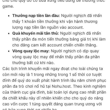
cho cho quý do có bửa xung tiêu dùng để thưởng thức
game.
Thưởng nạp tiền lần đầu:
Người nghịch đã nhấn
thấy 1 khoản tiền thưởng khi vận hành thương
lượng nạp tiền lần nguồn vào account.
Quà khuyến mãi tân thủ:
Người nghịch đã nhấn
thấy phần đa món tiến thưởng bảng giá trị khi làm
cho đăng cam kết account chiến chiến thắng.
Vòng quay lộc may:
Người nghịch có dịp quay
vòng quay lộc may để nhấn thấy phần đa phần
thưởng bất cứ khi nào.
Các lịch trình khuyến mãi ngay đoạt cho loài chúng ta
còn mới này là 1 trong những trong 1 số thời cơ tuyệt
đỉnh để quý do xuất phát hành trình lâu năm chinh phục
phần đa trò chơi nổ hũ tại Nohu.host. Theo kinh nghiệm
của thành cục gia đình, bài toán lợi dụng cao nhất phần
đa chiết khấu này dĩ nhiên khiến cho cho quý do nâng
cao vốn cược 1 túng quyết đáng quan trung ương với
có bửa xung thời cơ chiến hạ.