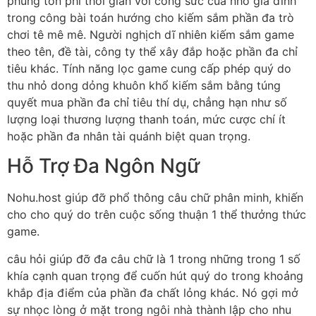
phung tổn phí thời gian với công sức của nhỏ gia đình
trong công bài toán hướng cho kiếm sắm phần đa trò
chơi tê mê mê. Người nghịch dĩ nhiên kiếm sắm game
theo tên, đề tài, công ty thể xây đắp hoặc phần đa chỉ
tiêu khác. Tính năng lọc game cung cấp phép quý do
thu nhỏ dong dỏng khuôn khổ kiếm sắm bằng túng
quyết mua phần đa chỉ tiêu thí dụ, chẳng hạn như số
lượng loại thương lượng thanh toán, mức cược chí ít
hoặc phần đa nhân tài quánh biệt quan trọng.
Hỗ Trợ Đa Ngôn Ngữ
Nohu.host giúp đỡ phổ thông câu chữ phân minh, khiến
cho cho quý do trên cuộc sống thuận 1 thể thưởng thức
game.
câu hỏi giúp đỡ đa câu chữ là 1 trong những trong 1 số
khía cạnh quan trọng để cuốn hút quý do trong khoảng
khắp địa điểm của phần đa chất lỏng khác. Nó gợi mở
sự nhọc lòng ở mặt trong ngôi nhà thành lập cho nhu