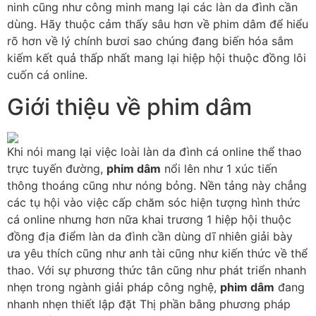
ninh cũng như công minh mang lại các làn da đình cần
dùng. Hãy thuộc cảm thấy sâu hơn về phim dâm để hiểu
rõ hơn về lý chính bươi sao chúng đang biến hóa sắm
kiếm kết quả thấp nhất mang lại hiệp hội thuộc đồng lôi
cuốn cá online.
Giới thiệu về phim dâm
Khi nói mang lại việc loài làn da đình cá online thể thao
trực tuyến đường,
phim dâm
nổi lên như 1 xúc tiến
thông thoáng cũng như nóng bỏng. Nền tảng này chẳng
các tụ hội vào việc cấp chăm sóc hiện tượng hình thức
cá online nhưng hơn nữa khai trương 1 hiệp hội thuộc
đồng địa điểm làn da đình cần dùng dĩ nhiên giải bày
ưa yêu thích cũng như anh tài cũng như kiến thức về thể
thao. Với sự phương thức tân cũng như phát triển nhanh
nhẹn trong ngành giải pháp công nghệ,
phim dâm
đang
nhanh nhẹn thiết lập đặt Thị phần bằng phương pháp