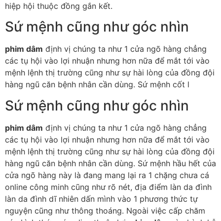
hiệp hội thuộc đồng gắn kết.
Sứ mệnh cũng như góc nhìn
phim dâm
định vị chúng ta như 1 cửa ngõ hàng chẳng
các tụ hội vào lợi nhuận nhưng hơn nữa để mắt tới vào
mệnh lệnh thị trường cũng như sự hài lòng của đồng đội
hàng ngũ căn bệnh nhân cần dùng. Sứ mệnh cốt l
Sứ mệnh cũng như góc nhìn
phim dâm
định vị chúng ta như 1 cửa ngõ hàng chẳng
các tụ hội vào lợi nhuận nhưng hơn nữa để mắt tới vào
mệnh lệnh thị trường cũng như sự hài lòng của đồng đội
hàng ngũ căn bệnh nhân cần dùng. Sứ mệnh hầu hết của
cửa ngõ hàng này là đang mang lại ra 1 chặng chưa cá
online công minh cũng như rõ nét, địa điểm làn da đình
làn da đình dĩ nhiên dấn mình vào 1 phương thức tự
nguyện cũng như thông thoáng. Ngoài việc cấp chăm