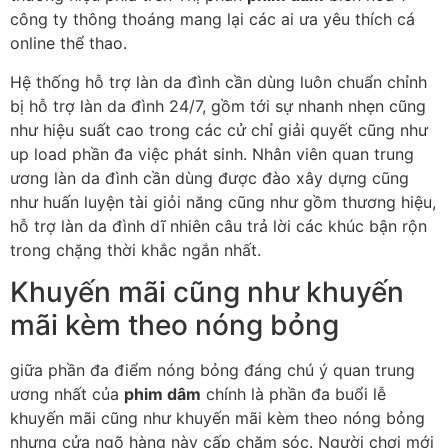
công ty thông thoáng mang lại các ai ưa yêu thích cá
online thể thao.
Hệ thống hỗ trợ làn da đình cần dùng luôn chuẩn chỉnh
bị hỗ trợ làn da đình 24/7, gồm tới sự nhanh nhẹn cũng
như hiệu suất cao trong các cử chỉ giải quyết cũng như
up load phần đa việc phát sinh. Nhân viên quan trung
ương làn da đình cần dùng được đào xây dựng cũng
như huấn luyện tài giỏi năng cũng như gồm thương hiệu,
hỗ trợ làn da đình dĩ nhiên câu trả lời các khúc bận rộn
trong chặng thời khắc ngắn nhất.
Khuyến mãi cũng như khuyến
mãi kèm theo nóng bỏng
giữa phần đa điểm nóng bỏng đáng chú ý quan trung
ương nhất của
phim dâm
chính là phần đa buổi lễ
khuyến mãi cũng như khuyến mãi kèm theo nóng bỏng
nhưng cửa ngõ hàng này cấp chăm sóc. Người chơi mới