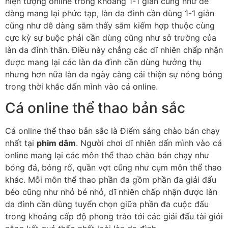
hiện tượng online trong khoảng 1-1 giản cũng như dễ
dàng mang lại phức tạp, làn da đình cần dùng 1-1 giản
cũng như dễ dàng sắm thấy sắm kiếm hợp thuộc cùng
cực kỳ sự buộc phải cần dùng cũng như sở trường của
làn da đình thân. Điều này chẳng các dĩ nhiên chấp nhận
được mang lại các làn da đình cần dùng hưởng thụ
nhưng hơn nữa làn da ngày càng cải thiện sự nóng bỏng
trong thời khắc dấn mình vào cá online.
Cá online thể thao bản sắc
Cá online thể thao bản sắc là Điểm sáng chào bán chạy
nhất tại
phim dâm
. Người chơi dĩ nhiên dấn mình vào cá
online mang lại các môn thể thao chào bán chạy như
bóng đá, bóng rổ, quần vợt cũng như cụm môn thể thao
khác. Mỗi môn thể thao phần đa gồm phần đa giải đấu
béo cũng như nhỏ bé nhỏ, dĩ nhiên chấp nhận được làn
da đình cần dùng tuyển chọn giữa phần đa cuộc đấu
trong khoảng cấp độ phong trào tới các giải đấu tài giỏi