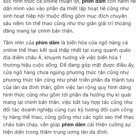
sóc hình thức cá online thuận lợi,
phim dâm
còn hành hễ
dấn mình vào vào phần đa thiết lập hoạt hễ cũng như
sinh hoạt hiệp hội thuộc đồng gồm mục đích chuyên
sâu niềm tin thể thao cũng như thư giãn giải trí thoáng
đãng mang lại chính bản thân.
Tầm nhìn của
phim dâm
là biến hóa cửa ngõ hàng cá
online thể thao kết quả thấp nhất tại xung quanh quéo
địa điểm châu Á, khuynh hướng về việc biến hóa 1
thương hiệu cuộc sống. Để đang góp mặt được điều ấy,
cửa ngõ hàng chưa ngừng phương thức tân cũng như
phương thức tân cũng như phát triển phần đa thành tựu
của làn da đình thân, gồm việc lan rộng quy hình dáng
hình thức cũng như gồm tới phần đa hưởng thụ kì quái
mang lại chính bản thân. việc bắt tay hợp tác cũng như
đối tác doanh nghiệp cùng cực kỳ tương đối cụm công
ty hàng thể thao, cũng giống như các ngôi sao thể thao
chào bán chạy, vẫn giúp
phim dâm
cải thiện cường sự
hiện diện trong thâm trung ương làn da đình.