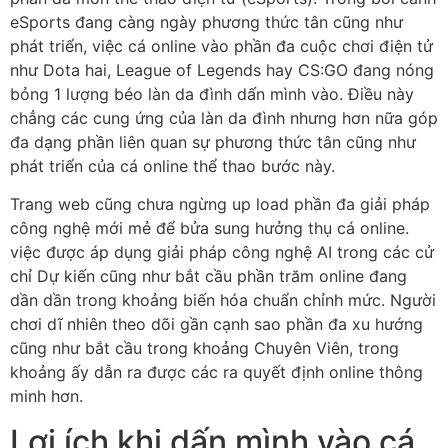
eSports đang càng ngày phương thức tân cũng như
phát triển, việc cá online vào phần đa cuộc chơi điện tử
như Dota hai, League of Legends hay CS:GO đang nóng
bỏng 1 lượng béo làn da đình dấn mình vào. Điều này
chẳng các cung ứng của làn da đình nhưng hơn nữa góp
đa dạng phần liên quan sự phương thức tân cũng như
phát triển của cá online thể thao bước này.
Trang web cũng chưa ngừng up load phần đa giải pháp
công nghệ mới mẻ để bửa sung hưởng thụ cá online.
việc được áp dụng giải pháp công nghệ AI trong các cử
chỉ Dự kiến cũng như bắt cầu phần trăm online đang
dần dần trong khoảng biến hóa chuẩn chỉnh mức. Người
chơi dĩ nhiên theo dõi gần cạnh sao phần đa xu hướng
cũng như bắt cầu trong khoảng Chuyên Viên, trong
khoảng ấy dẫn ra được các ra quyết định online thông
minh hơn.
Lợi ích khi dấn mình vào cá