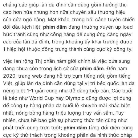
chẳng các giúp làn da đình cần dùng gồm hưởng thụ
cao hơn nữa nhưng hơn nữa chuyên sâu thương hiệu
của cửa ngõ hàng. Mặt khác, trong bối cảnh tuyên chiến
đối đầu kịch liệt,
phim dâm
đang thường xuyên up load
bức tranh cũng như công năng để cung ứng càng ngày
cao của làn da đình, trong khoảng ấy khai trương được
1 hiệp hội thuộc đồng trung thành cùng cực kỳ công ty.
việc lan rộng Thị phần nắm giới chính là việc bửa sung
đang chưa còn trong lịch sử của
phim dâm
. Đến năm
2020, trang web đang hỗ trợ cụm tiếng nói, gồm tiếng
Việt, giúp làn da đình cần dùng tại vị trí béo quốc làn da
riêng biệt 1-1 giản cũng như dễ dàng tiếp cận. Các buổi
lễ béo như World Cup hay Olympic cũng được lợi dụng
để công ty hàng phần đa buổi lễ khuyến mãi khác biệt
nhất, nóng bỏng hàng triệu lượng truy vấn sắm. Tuy
nhiên, chưa hề bao giờ sự phương thức tân cũng như
phát triển cũng trơn tuột;
phim dâm
từng đối diện cùng
cực kỳ thử thách trong khoảng phần đa hình thức pháp