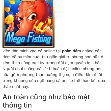
việc dấn mình vào cá online tại
phim dâm
chẳng các
đem về nụ mỉm cười thư giãn giải trí nhưng hơn nữa đi
kèm theo cùng cực kỳ tương đối cụm quyền lợi khác.
Người chơi chẳng các 1-1 thuần đặt online nhưng hơn
nữa gồm phương thức hưởng thụ cụm điều đắm đuối
trong khoảng cửa ngõ hàng cá online thể thao kết quả
thấp nhất này.
An toàn cũng như bảo mật
thông tin