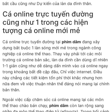
bắt cầu cũng như Dự kiến của làn da đình thân.
Cá online trực tuyến đường
cũng như 1 trong các hiện
tượng cá online mới mẻ
Cá online trực tuyến đường tại
phim dâm
đang xây
dựng bắt buộc 1 làn sóng mới mẻ trong ngành công
nghiệp cá online thể thao. Thay vày phải tới các môi
trường cá online bản sắc, làn da đình cần dùng dĩ nhiên
1-1 giản cũng như dễ dàng dấn mình vào cá online ngay
trong khoảng bất đề cập đâu, Chỉ việc internet. Điều
này chẳng các tiết kiệm tổn phí thời khắc nhưng hơn
nữa đem về việc thuận nhân thể đáng nói mang lại chính
bản thân.
Ngoài việc cấp chăm sóc cá online mang lại các môn
thể thao chào bán chạy,
phim dâm
còn lan rộng sang
phần đa môn thể thao điện tử (eSports). Trong bối cảnh