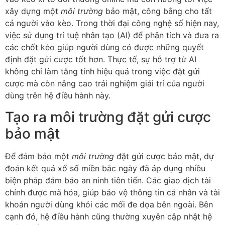
xây dựng một
môi trường
bảo mật, công bằng cho tất
cả người vào kèo. Trong thời đại công nghệ số hiện nay,
việc sử dụng trí tuệ nhân tạo (AI) để phân tích và đưa ra
các chốt kèo giúp người dùng có được những quyết
định đặt gửi cược tốt hơn. Thực tế, sự hỗ trợ từ AI
không chỉ làm tăng tính hiệu quả trong việc đặt gửi
cược mà còn nâng cao trải nghiệm giải trí của người
dùng trên hệ điều hành này.
Tạo ra môi trường đặt gửi cược
bảo mật
Để đảm bảo một
môi trường
đặt gửi cược bảo mật, dự
đoán kết quả xổ số miền bắc ngày đã áp dụng nhiều
biện pháp đảm bảo an ninh tiên tiến. Các giao dịch tài
chính được mã hóa, giúp bảo vệ thông tin cá nhân và tài
khoản người dùng khỏi các mối đe dọa bên ngoài. Bên
cạnh đó, hệ điều hành cũng thường xuyên cập nhật hệ