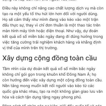
Điều này không chỉ nâng cao chất lượng dịch vụ mà còn
tạo ra một yếu tố thu hút lớn hơn đối với người dùng.
Họ sẽ cảm thấy như mình đang vào kèo vào một trận
đấu thực sự, thay vì chỉ đơn thuần là một thao tác trên
màn hình máy tính hoặc điện thoại. Như vậy, dự đoán
kết quả xổ số miền bắc ngày đang đi đúng hướng trong
việc tăng cường trải nghiệm khách hàng và khẳng định
vị thế của mình trên thị trường.
Xây dựng cộng đồng toàn cầu
Tầm nhìn của dự đoán kết quả xổ số miền bắc ngày
không chỉ gói gọn trong khuôn khổ Đông Nam Á; họ
còn hướng đến việc xây dựng một cộng đồng toàn cầu.
Nền tảng mong muốn kết nối người vào kèo từ các
quốc gia khác nhau, tạo ra một không gian giao lưu văn
hóa và cách tận dụng tặng ngay phong phú.