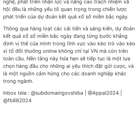
nghệ, phát triển nhân lực và nâng cao trách nhiệm xã
hội đều là những yếu tố quan trọng trong chiến lược
phát triển của dự đoán kết quả xổ số miền bắc ngày.
Thông qua hàng loạt các cải tiến và sáng kiến, dự đoán
kết quả xổ số miền bắc ngày đang từng bước khẳng
định vị thế của mình trong lĩnh vực vào kèo trò vào kèo
xì tố đổi thưởng online không chỉ tại VN mà còn trên
toàn cầu. Nền tảng này hứa hẹn sẽ tiếp tục là một lựa
chọn hàng đầu cho những ai yêu thích đặt gửi cược, và
là một nguồn cảm hứng cho các doanh nghiệp khác
trong ngành.
Inbox tele : @subdomaingovshiba | @Appal2024 |
@fb882024