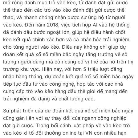
mở rộng danh mục trò vào kèo, từ đánh đặt gửi cược
thể thao đến các trò vào kèo đánh đặt gửi cược thể
thao, và nhanh chóng nhận được sự ủng hộ từ người
vào kèo. Đến năm 2018, việc tích hợp AI vào hệ thống
đã đánh dấu bước ngoặt lớn, giúp hệ điều hành chốt
kèo kết quả chính xác hơn và cá nhân hóa trải nghiệm
cho từng người vào kèo. Điều này không chỉ giúp dự
đoán kết quả xổ số miền bắc ngày tăng trưởng về số
lượng người dùng mà còn củng cố vị thế của nó trên thị
trường khu vực. Hiện nay, với hơn 5 triệu lượt đăng
nhập hàng tháng, dự đoán kết quả xổ số miền bắc ngày
tiếp tục đầu tư vào công nghệ, hợp tác với các nhà
cung cấp trò vào kèo hàng đầu thế giới để mang đến
trải nghiệm đa dạng và chất lượng cao.
Sự phát triển của dự đoán kết quả xổ số miền bắc ngày
cũng gắn liền với sự thay đổi của ngành công nghiệp
đặt gửi cược. Trong bối cảnh luật pháp về vào kèo trò
vào kèo xì tố đổi thưởng online tại VN còn nhiều hạn