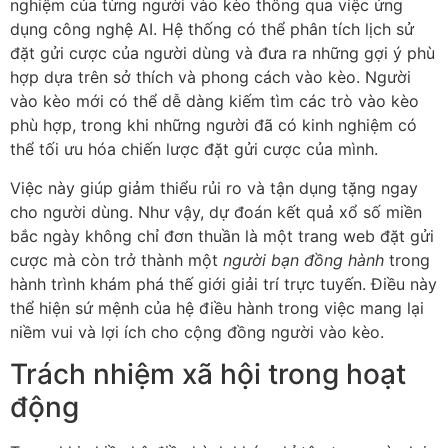
nghiệm của từng người vào kèo thông qua việc ứng
dụng công nghệ AI. Hệ thống có thể phân tích lịch sử
đặt gửi cược của người dùng và đưa ra những gợi ý phù
hợp dựa trên sở thích và phong cách vào kèo. Người
vào kèo mới có thể dễ dàng kiếm tìm các trò vào kèo
phù hợp, trong khi những người đã có kinh nghiệm có
thể tối ưu hóa chiến lược đặt gửi cược của mình.
Việc này giúp giảm thiểu rủi ro và tận dụng tặng ngay
cho người dùng. Như vậy, dự đoán kết quả xổ số miền
bắc ngày không chỉ đơn thuần là một trang web đặt gửi
cược mà còn trở thành một
người bạn đồng hành
trong
hành trình khám phá thế giới giải trí trực tuyến. Điều này
thể hiện sứ mệnh của hệ điều hành trong việc mang lại
niềm vui và lợi ích cho cộng đồng người vào kèo.
Trách nhiệm xã hội trong hoạt
động