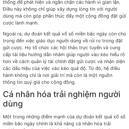
thống để phát hiện và ngăn chặn các hành vi gian lận.
Điều này không chỉ giúp xây dựng lòng tin với người
dùng mà còn góp phần thúc đẩy một cộng đồng đặt gửi
cược lành mạnh.
Ngoài ra, dự đoán kết quả xổ số miền bắc ngày còn chú
trọng đến việc giáo dục người dùng về rủi ro trong đặt
gửi cược. Họ tổ chức các hội thảo trực tuyến và cung
cấp tài liệu hướng dẫn nhằm giúp người vào kèo hiểu rõ
hơn về cách quản lý tài chính đặt gửi cược và nhận diện
các dấu hiệu của việc vào kèo quá độ. Từ đó, hệ điều
hành không chỉ là nơi giải trí mà còn là một nguồn
thông tin quý giá cho cộng đồng.
Cá nhân hóa trải nghiệm người
dùng
Một trong những điểm mạnh của dự đoán kết quả xổ số
miền bắc ngày chính là khả năng cá nhân hóa trải