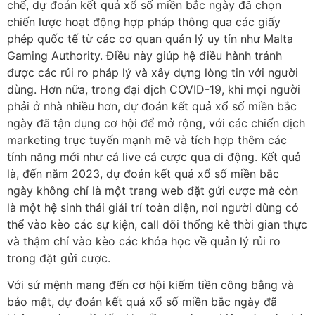
chế, dự đoán kết quả xổ số miền bắc ngày đã chọn
chiến lược hoạt động hợp pháp thông qua các giấy
phép quốc tế từ các cơ quan quản lý uy tín như Malta
Gaming Authority. Điều này giúp hệ điều hành tránh
được các rủi ro pháp lý và xây dựng lòng tin với người
dùng. Hơn nữa, trong đại dịch COVID-19, khi mọi người
phải ở nhà nhiều hơn, dự đoán kết quả xổ số miền bắc
ngày đã tận dụng cơ hội để mở rộng, với các chiến dịch
marketing trực tuyến mạnh mẽ và tích hợp thêm các
tính năng mới như cá live cá cược qua di động. Kết quả
là, đến năm 2023, dự đoán kết quả xổ số miền bắc
ngày không chỉ là một trang web đặt gửi cược mà còn
là một hệ sinh thái giải trí toàn diện, nơi người dùng có
thể vào kèo các sự kiện, call dõi thống kê thời gian thực
và thậm chí vào kèo các khóa học về quản lý rủi ro
trong đặt gửi cược.
Với sứ mệnh mang đến cơ hội kiếm tiền công bằng và
bảo mật, dự đoán kết quả xổ số miền bắc ngày đã