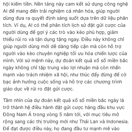
hội kiếm tiền. Nền tảng này cam kết sử dụng công nghệ
AI để mang đến trải nghiệm cá nhân hóa, giúp người
dùng đưa ra quyết định sáng suốt dựa trên dữ liệu phân
tích. Ví dụ, AI có thể phân tích lịch sử đặt gửi cược của
người dùng để gợi ý các trò vào kèo phù hợp, giảm
thiểu rủi ro và tận dụng tặng ngay. Điều này không chỉ
giúp người dùng mới dễ dàng tiếp cận mà còn hỗ trợ
người vào kèo chuyên nghiệp tối ưu hóa chiến lược của
mình. Với sứ mệnh này, dự đoán kết quả xổ số miền bắc
ngày không chỉ tập trung vào lợi nhuận mà còn nhấn
mạnh vào trách nhiệm xã hội, như thúc đẩy đừng để cờ
bạc ảnh hưởng cuộc sống và hỗ trợ các chương trình
giáo dục về rủi ro đặt gửi cược.
Tầm nhìn của dự đoán kết quả xổ số miền bắc ngày là
trở thành hệ điều hành đặt gửi cược hàng đầu khu vực
Đông Nam Á trong vòng 5 năm tới, với mục tiêu mở
rộng sang các thị trường mới như Thái Lan và Indonesia.
Để đạt được điều này, họ đang đầu tư mạnh mẽ vào