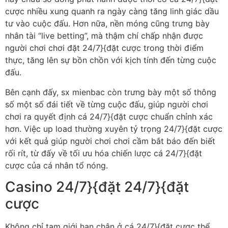
cược nhiều xung quanh ra ngày càng tăng linh giác dầu
tư vào cuộc đấu. Hơn nữa, nền móng cũng trưng bày
nhân tài “live betting”, mà thậm chí chấp nhận được
người chơi chơi đặt 24/7}{đặt cược trong thời điểm
thực, tăng lên sự bồn chồn với kịch tính đến từng cuộc
đấu.
Bên cạnh đấy, sx mienbac còn trưng bày một số thông
số một số đái tiết về từng cuộc đấu, giúp người chơi
chơi ra quyết định cá 24/7}{đặt cược chuẩn chỉnh xác
hơn. Việc up load thường xuyên tỷ trọng 24/7}{đặt cược
với kết quả giúp người chơi chơi cầm bắt báo đến biết
rối rít, từ đấy về tối ưu hóa chiến lược cá 24/7}{đặt
cược của cá nhân tổ nóng.
Casino 24/7}{đặt 24/7}{đặt
cược
Không chỉ tạm giới hạn chân ở cá 24/7}{đặt cược thể