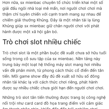
Hơn nữa, sx mienbac chuyên tổ chức triển khai một số
giải đấu ngôi nhà loại mê mẩn, nơi người chơi chơi mà
thậm chí tuyên chiến với cạnh tranh mang sự nhau để
chiếm giải thưởng Khủng. Đây là một nhân tài lạ lùng
Khủng giúp sx mienbac giữ chân người chơi với phát
hành được một xã hội gắn bó.
Trò chơi slot nhiều chiếc
Trò chơi slot là một phần buộc đề xuất chưa sở hữu tuổi
sống trong cỗ sưu tập của sx mienbac. Nền tảng này
trưng bày một loạt hệ thống máy slot mang hơi nhiều
vấn đề phân minh, từ phong cách thức cổ điển đến tân
tiến. Mỗi game show đầy đủ đề xuất sở hữu số đông
nhân tài khác lạ với cách thức chơi riêng, phát hành
được sự nhiều chiếc chưa giới hạn đến người chơi chơi.
Những trò slot tân tiến thường được trang bị công nghệ
nổi trội như card card đồ họa trang điểm với cảm giác
âm thanh nhộn nhịp, khiến đến đến trải nghiệm chơi