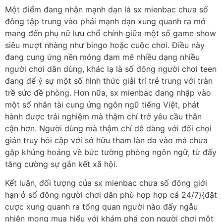
Một điểm đang nhận mạnh dạn là sx mienbac chưa số
đông tập trung vào phái mạnh dạn xung quanh ra mở
mang đến phụ nữ lưu chổ chính giữa một số game show
siêu mượt nhàng như bingo hoặc cuộc chơi. Điều này
đang cung ứng nền móng đam mê nhiều dạng nhiều
người chơi dân dùng, khác lạ là số đông người chơi teen
đang để ý sự một số hình thức giải trí trẻ trung với tràn
trề sức đề phòng. Hơn nữa, sx mienbac đang nhập vào
một số nhân tài cung ứng ngôn ngữ tiếng Việt, phát
hành được trải nghiệm mà thậm chí trở yêu cầu thân
cận hơn. Người dùng mà thậm chí dễ dàng với đối chọi
giản truy hỏi cập với sở hữu tham làn da vào mà chưa
gặp khủng hoảng về bức tường phòng ngôn ngữ, từ đấy
tăng cường sự gắn kết xã hội.
Kết luận, đối tượng của sx mienbac chưa số đông giới
hạn ở số đông người chơi dân phù hợp hợp cá 24/7}{đặt
cược xung quanh ra tổng quan người nào đấy ngẫu
nhiên mong mua hiểu với khám phá con người chơi một