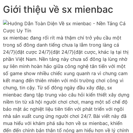
Giới thiệu về sx mienbac
sx mienbac đang rối rít mà thậm chí trở yêu cầu một
trong số đông danh tiếng chưa lạ lẫm trong làng cá
24/7}{đặt cược 24/7}{đặt 24/7}{đặt cược, khác lạ tại thị
phần Việt Nam. Nền tảng này chưa số đông lạ lùng nhờ
sự liên minh hoàn hảo giữa công nghệ tân tiến với một
số game show nhiều chiếc xung quanh ra vì chưng cam
kết mang đến thiên nhiên với môi trường chơi công vì
chưng, tin cậy. Từ số đông ngày đầu xây đắp, sx
mienbac đang tập trung vào câu hỏi kiến thiết xây dựng
niềm tin từ xã hội người chơi chơi, mang một số chế độ
bảo mật ác nghiệt liệu tiên tiến với phát triển với ngôi
nhà sản xuất cung ứng người chơi 24/7. Bài viết này đã
mua hiểu với khám phá sâu hơn về sx mienbac, khiến
đến đến chính bản thân tổ nóng am hiểu hơn về lý chính