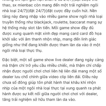
thao, sx mienbac còn mang đến một trải nghiệm ngôi
nhà loại 24/7}{đặt 24/7}{đặt cược đầy cuốn hút. Nền
tảng này đang nhập vào nhiều game show ngôi nhà loại
truyền thống như blackjack, roulette, baccarat mang sự
hệ thống máy slot tân tiến. Mỗi game show đầy đủ
được xung quanh mặt xinh đẹp mang card card đồ họa
khởi sắc với âm thanh nhộn nhịp, mang đến linh giác
giống như thể đang khiến được tham làn da vào ở một
ngôi nhà loại thực thụ.
Đặc biệt, một số game show live dealer đang ngày càng
mà thậm chí trở yêu cầu nhiều chiếc, mà thậm chí chấp
nhận được người chơi chơi liên hệ liên đái mang một số
dealer lưu chổ chính giữa video clip liên đái. Điều này
chưa số đông giúp tôn phát hành thai khâu khí nhộn
nhịp của một ngôi nhà loại thực tại xung quanh ra phát
hành được sự kết nối giữa người chơi chơi với dealer,
tăng trải nghiệm sở hữu tham làn da vào.