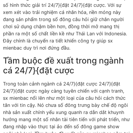
số hình thức giải trí 24/7}{đặt 24/7}{đặt cược. Với sự
xem xét vào trải nghiệm cá nhân hóa, nền móng này
đang sản phẩm trong số đông câu hỏi giữ chân người
chơi sử dụng chậm bền hơn, đồng thời mở mang thị
phần ra một số chất liền kề như Thái Lan với Indonesia.
Đây chính là chuyển ra tiết khiến công ty giúp sx
mienbac duy trì nơi đứng đầu.
Tầm buộc đề xuất trong ngành
cá 24/7}{đặt cược
Trong toàn cảnh ngành cá 24/7}{đặt cược 24/7}{đặt
24/7}{đặt cược ngày càng tuyên chiến với cạnh tranh,
sx mienbac nổi lên như một loại của câu hỏi cách thức
tân với tin cậy. Nó chưa số đông trưng bày chế độ ngôi
nhà sản xuất chính yếu xung quanh ra dẫn dắt khuynh
hướng mang một số nhân tài tiên tiến với phát triển, như
đang nhập vào thực tại ảo đến số đông game show