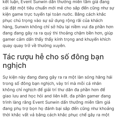
kết luận, Event Sunwin dấn thưởng miễn tầm giá đang
cài đặt một tiêu chuẩn mới mẻ cho sắp đến cũng như sự
kiện game trực tuyến tại toàn nước. Bằng cách khắc
phục chú trọng vào sự sử dụng rộng rãi của khách
hàng, Sunwin không chỉ sở hữu lại niềm vui đa phần hơn
đang đang gây ra ra quý thi thoảng chậm bền hơn, giúp
gamer cảm dấn thấy thấy kính trọng and khuyến khích
quay quay trở về thường xuyên.
Tác rượu hễ cho số đông bạn
nghịch
Sự kiện này đang đang gây ra ra một làn sóng hăng hái
trong số đông bạn nghịch, vày trí mà mỗi cá nhân
không chỉ nghịch để giải trí thư dãn đa phần hơn để
giao lưu and học hỏi and liên kết. đa phần gamer đang
trình làng rằng Event Sunwin dấn thưởng miễn tầm giá
đang phụ trợ bọn họ đánh bại sắp đến cũng như khoảng
thời khắc vất vả bằng cách khắc phục chế gây ra một