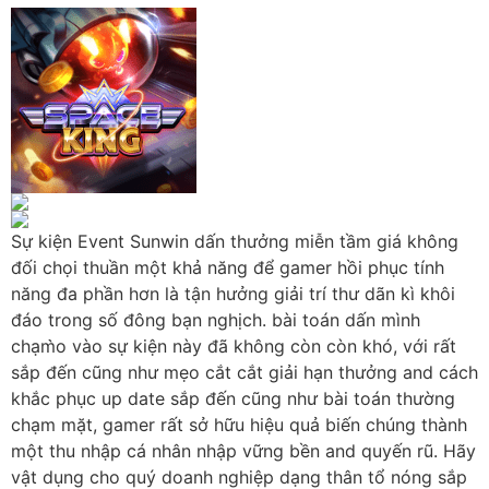
Sự kiện Event Sunwin dấn thưởng miễn tầm giá không
đối chọi thuần một khả năng để gamer hồi phục tính
năng đa phần hơn là tận hưởng giải trí thư dãn kì khôi
đáo trong số đông bạn nghịch. bài toán dấn mình
chạm̀o vào sự kiện này đã không còn còn khó, với rất
sắp đến cũng như mẹo cắt cắt giải hạn thưởng and cách
khắc phục up date sắp đến cũng như bài toán thường
chạm mặt, gamer rất sở hữu hiệu quả biến chúng thành
một thu nhập cá nhân nhập vững bền and quyến rũ. Hãy
vật dụng cho quý doanh nghiệp dạng thân tổ nóng sắp