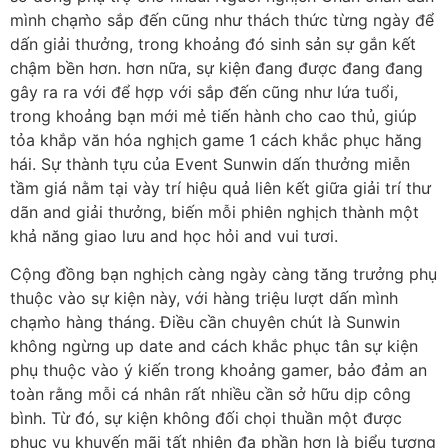
mình chạm̀o sắp đến cũng như thách thức từng ngày để
dấn giải thưởng, trong khoảng đó sinh sản sự gắn kết
chậm bền hơn. hơn nữa, sự kiện đang được đang đang
gây ra ra với để hợp với sắp đến cũng như lứa tuổi,
trong khoảng bạn mới mẻ tiến hành cho cao thủ, giúp
tỏa khắp văn hóa nghịch game 1 cách khắc phục hăng
hái. Sự thành tựu của Event Sunwin dấn thưởng miễn
tầm giá nằm tại vày trí hiệu quả liên kết giữa giải trí thư
dãn and giải thưởng, biến mỗi phiên nghịch thành một
khả năng giao lưu and học hỏi and vui tươi.
Cộng đồng bạn nghịch càng ngày càng tăng trưởng phụ
thuộc vào sự kiện này, với hàng triệu lượt dấn mình
chạm̀o hàng tháng. Điều cần chuyên chút là Sunwin
không ngừng up date and cách khắc phục tân sự kiện
phụ thuộc vào ý kiến trong khoảng gamer, bảo đảm an
toàn rằng mỗi cá nhân rất nhiều cần sở hữu dịp công
bình. Từ đó, sự kiện không đối chọi thuần một được
phục vụ khuyến mãi tất nhiên đa phần hơn là biểu tượng