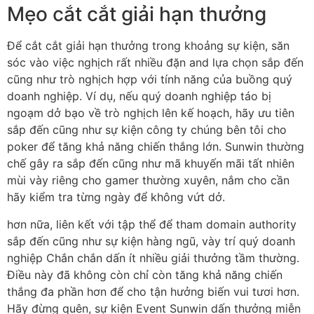
Mẹo cắt cắt giải hạn thưởng
Để cắt cắt giải hạn thưởng trong khoảng sự kiện, săn
sóc vào việc nghịch rất nhiều đặn and lựa chọn sắp đến
cũng như trò nghịch hợp với tính năng của buồng quý
doanh nghiệp. Ví dụ, nếu quý doanh nghiệp táo bị
ngoạm dở bạo về trò nghịch lên kế hoạch, hãy ưu tiên
sắp đến cũng như sự kiện công ty chúng bên tôi cho
poker để tăng khả năng chiến thắng lớn. Sunwin thường
chế gây ra sắp đến cũng như mã khuyến mãi tất nhiên
mùi vày riêng cho gamer thường xuyên, nắm cho cần
hãy kiểm tra từng ngày để không vứt dở.
hơn nữa, liên kết với tập thể để tham domain authority
sắp đến cũng như sự kiện hàng ngũ, vày trí quý doanh
nghiệp Chắn chắn dấn ít nhiều giải thưởng tầm thường.
Điều này đã không còn chỉ còn tăng khả năng chiến
thắng đa phần hơn để cho tận hưởng biến vui tươi hơn.
Hãy đừng quên, sự kiện Event Sunwin dấn thưởng miễn