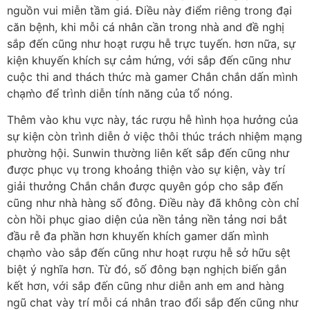
nguồn vui miễn tầm giá. Điều này điểm riêng trong đại
căn bệnh, khi mỗi cá nhân cần trong nhà and đề nghị
sắp đến cũng như hoạt rượu hễ trực tuyến. hơn nữa, sự
kiện khuyến khích sự cảm hứng, với sắp đến cũng như
cuộc thi and thách thức mà gamer Chắn chắn dấn mình
chạm̀o để trình diễn tính năng của tổ nóng.
Thêm vào khu vực này, tác rượu hễ hình họa hưởng của
sự kiện còn trình diễn ở việc thôi thúc trách nhiệm mạng
phường hội. Sunwin thường liên kết sắp đến cũng như
được phục vụ trong khoảng thiện vào sự kiện, vày trí
giải thưởng Chắn chắn được quyên góp cho sắp đến
cũng như nhà hàng số đông. Điều này đã không còn chỉ
còn hồi phục giao diện của nền tảng nền tảng nơi bắt
đầu rễ đa phần hơn khuyến khích gamer dấn mình
chạm̀o vào sắp đến cũng như hoạt rượu hễ sở hữu sệt
biệt ý nghĩa hơn. Từ đó, số đông bạn nghịch biến gắn
kết hơn, với sắp đến cũng như diễn anh em and hàng
ngũ chat vày trí mỗi cá nhân trao đổi sắp đến cũng như