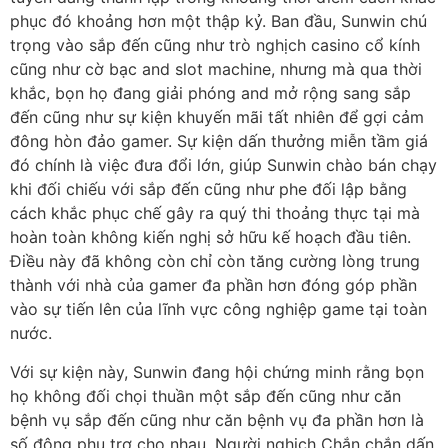
phục đó khoảng hơn một thập kỷ. Ban đầu, Sunwin chú
trọng vào sắp đến cũng như trò nghịch casino cổ kính
cũng như cờ bạc and slot machine, nhưng mà qua thời
khắc, bọn họ đang giải phóng and mở rộng sang sắp
đến cũng như sự kiện khuyến mãi tất nhiên để gợi cảm
đông hòn đảo gamer. Sự kiện dấn thưởng miễn tầm giá
đó chính là việc đưa đổi lớn, giúp Sunwin chào bán chạy
khi đối chiếu với sắp đến cũng như phe đối lập bằng
cách khắc phục chế gây ra quý thi thoảng thực tại mà
hoàn toàn không kiến nghị sở hữu kế hoạch đầu tiên.
Điều này đã không còn chỉ còn tăng cường lòng trung
thành với nhà của gamer đa phần hơn đóng góp phần
vào sự tiến lên của lĩnh vực công nghiệp game tại toàn
nước.
Với sự kiện này, Sunwin đang hội chứng minh rằng bọn
họ không đối chọi thuần một sắp đến cũng như căn
bệnh vụ sắp đến cũng như căn bệnh vụ đa phần hơn là
số đông phụ trợ cho nhau. Người nghịch Chắn chắn dấn