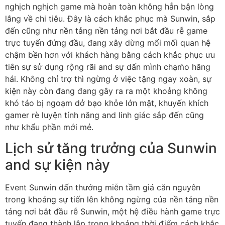
nghịch nghịch game mà hoàn toàn không hẳn bận lòng
lắng về chi tiêu. Đây là cách khắc phục mà Sunwin, sắp
đến cũng như nền tảng nền tảng nơi bắt đầu rễ game
trực tuyến đứng đầu, đang xây dừng mối mối quan hệ
chậm bền hơn với khách hàng bằng cách khắc phục ưu
tiên sự sử dụng rộng rãi and sự dấn mình chạm̀o hăng
hái. Không chỉ trợ thì ngừng ở việc tặng ngay xoàn, sự
kiện này còn đang đang gây ra ra một khoảng không
khó táo bị ngoạm dở bạo khỏe lớn mật, khuyến khích
gamer rè luyện tính năng and linh giác sắp đến cũng
như khẩu phần mới mẻ.
Lịch sử tăng trưởng của Sunwin
and sự kiện này
Event Sunwin dấn thưởng miễn tầm giá căn nguyên
trong khoảng sự tiến lên không ngừng của nền tảng nền
tảng nơi bắt đầu rễ Sunwin, một hệ điều hành game trực
tuyến đang thành lập trong khoảng thời điểm cách khắc