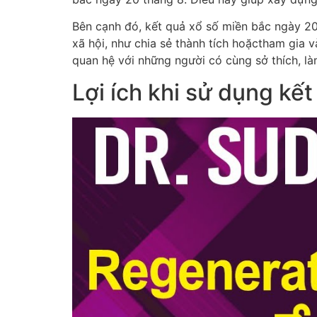
Bên cạnh đó, kết quả xổ số miền bắc ngày 20
xã hội, như chia sẻ thành tích hoặctham gia
quan hệ với những người có cùng sở thích, là
Lợi ích khi sử dụng kế