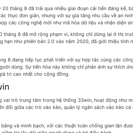
y 20 tháng 8 đã trải qua nhiều giai đoạn cải tiến đáng kể,
xác thực đơn giản, nhưng với sự gia tăng nhu cầu về an ni
ợp các công nghệ mới như mã hóa dữ liệu và nhận diện sin
 tháng 8 đã mở rộng phạm vi, không chỉ dừng lại ở thị trư
 hạn như phiên bản 2.0 vào năm 2020, đã giới thiệu tính 
ng 8 đang tiếp tục phát triển với sự hợp tác cùng các công
người dùng. Sự tiến hóa này không chỉ phản ánh sự thích 
iá trị cao nhất cho cộng đồng.
win
vai trò trung tâm trong hệ thống 33win, hoạt động như một
n đổi giữa các trò vào kèo, quản lý ngân sách vào kèo cá
 bằng và minh bạch, với các thuật toán chống gian lận đượ
niềm tin lâu dài giữa người dùng và hệ điều hành.