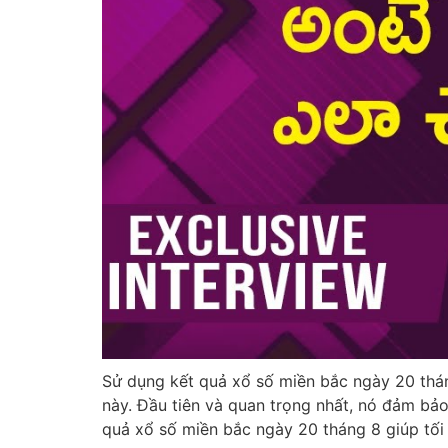
Sử dụng kết quả xổ số miền bắc ngày 20 tháng
này. Đầu tiên và quan trọng nhất, nó đảm bảo
quả xổ số miền bắc ngày 20 tháng 8 giúp tối 