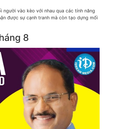
i người vào kèo với nhau qua các tính năng
 nhận được sự cạnh tranh mà còn tạo dựng mối
tháng 8