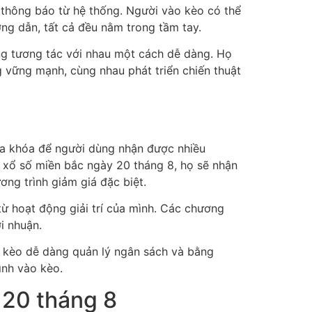
 thông báo từ hệ thống. Người vào kèo có thể
ớng dẫn, tất cả đều nằm trong tầm tay.
ng tương tác với nhau một cách dễ dàng. Họ
g vững mạnh, cùng nhau phát triển chiến thuật
hìa khóa để người dùng nhận được nhiều
ả xổ số miền bắc ngày 20 tháng 8, họ sẽ nhận
ơng trình giảm giá đặc biệt.
ừ hoạt động giải trí của mình. Các chương
i nhuận.
o kèo dễ dàng quản lý ngân sách và bằng
ình vào kèo.
 20 tháng 8