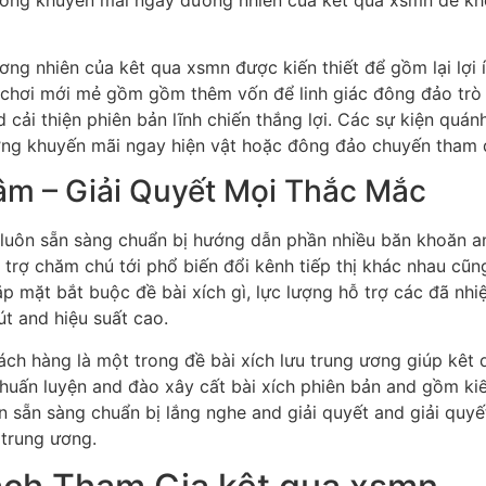
g nhiên của kêt qua xsmn được kiến thiết để gồm lại lợi
 chơi mới mẻ gồm gồm thêm vốn để linh giác đông đảo trò
d cải thiện phiên bản lĩnh chiến thắng lợi. Các sự kiện quá
cương khuyến mãi ngay hiện vật hoặc đông đảo chuyến tham 
âm – Giải Quyết Mọi Thắc Mắc
luôn sẵn sàng chuẩn bị hướng dẫn phần nhiều băn khoăn an
trợ chăm chú tới phổ biến đổi kênh tiếp thị khác nhau cũng
 mặt bắt buộc đề bài xích gì, lực lượng hỗ trợ các đã nhiệt
út and hiệu suất cao.
ách hàng là một trong đề bài xích lưu trung ương giúp kêt
 huấn luyện and đào xây cất bài xích phiên bản and gồm ki
ẵn sàng chuẩn bị lắng nghe and giải quyết and giải quyết 
 trung ương.