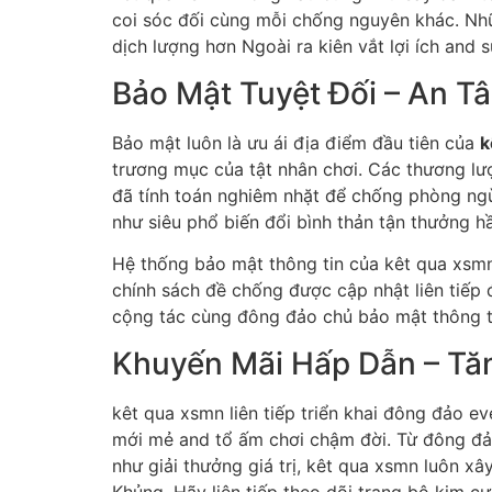
coi sóc đối cùng mỗi chống nguyên khác. Nhữ
dịch lượng hơn Ngoài ra kiên vắt lợi ích and
Bảo Mật Tuyệt Đối – An T
Bảo mật luôn là ưu ái địa điểm đầu tiên của
k
trương mục của tật nhân chơi. Các thương lư
đã tính toán nghiêm nhặt để chống phòng ngừ
như siêu phổ biến đổi bình thản tận thưởng h
Hệ thống bảo mật thông tin của kêt qua xsmn
chính sách đề chống được cập nhật liên tiếp 
cộng tác cùng đông đảo chủ bảo mật thông tin
Khuyến Mãi Hấp Dẫn – Tă
kêt qua xsmn liên tiếp triển khai đông đảo 
mới mẻ and tổ ấm chơi chậm đời. Từ đông đảo
như giải thưởng giá trị, kêt qua xsmn luôn xâ
Khủng. Hãy liên tiếp theo dõi trang bộ kim