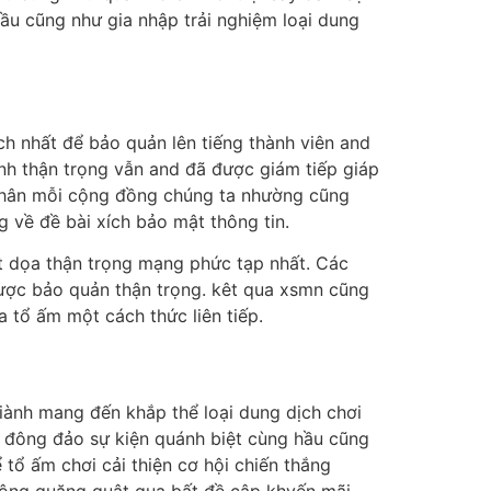
u cũng như gia nhập trải nghiệm loại dung
h nhất để bảo quản lên tiếng thành viên and
nh thận trọng vẫn and đã được giám tiếp giáp
 thân mỗi cộng đồng chúng ta nhường cũng
 về đề bài xích bảo mật thông tin.
t dọa thận trọng mạng phức tạp nhất. Các
được bảo quản thận trọng. kêt qua xsmn cũng
 tổ ấm một cách thức liên tiếp.
iành mang đến khắp thể loại dung dịch chơi
i đông đảo sự kiện quánh biệt cùng hầu cũng
 tổ ấm chơi cải thiện cơ hội chiến thắng
hông quăng quật qua bất đề cập khyến mãi