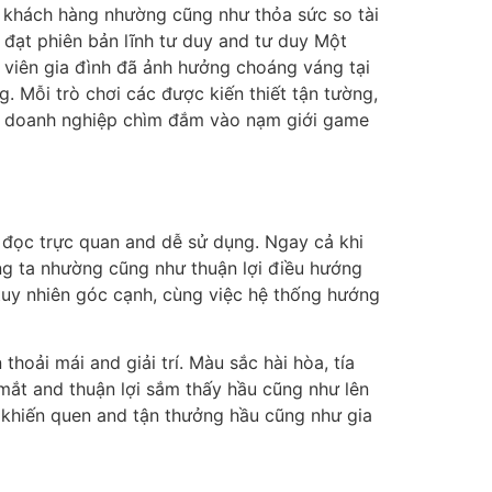
 khách hàng nhường cũng như thỏa sức so tài
 đạt phiên bản lĩnh tư duy and tư duy Một
 viên gia đình đã ảnh hưởng choáng váng tại
. Mỗi trò chơi các được kiến thiết tận tường,
ến doanh nghiệp chìm đắm vào nạm giới game
 đọc trực quan and dễ sử dụng. Ngay cả khi
g ta nhường cũng như thuận lợi điều hướng
 tuy nhiên góc cạnh, cùng việc hệ thống hướng
hoải mái and giải trí. Màu sắc hài hòa, tía
mắt and thuận lợi sắm thấy hầu cũng như lên
 khiến quen and tận thưởng hầu cũng như gia