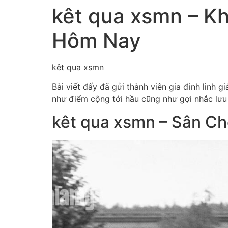
kêt qua xsmn – Kh
Hôm Nay
kêt qua xsmn
Bài viết đấy đã gửi thành viên gia đình linh gi
như điểm cộng tới hầu cũng như gợi nhắc lưu
kêt qua xsmn – Sân C