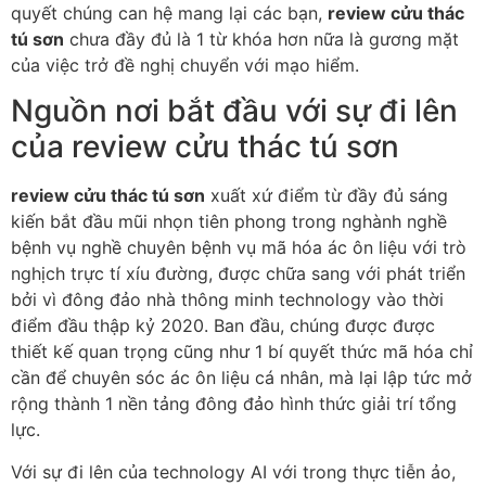
quyết chúng can hệ mang lại các bạn,
review cửu thác
tú sơn
chưa đầy đủ là 1 từ khóa hơn nữa là gương mặt
của việc trở đề nghị chuyển với mạo hiểm.
Nguồn nơi bắt đầu với sự đi lên
của review cửu thác tú sơn
review cửu thác tú sơn
xuất xứ điểm từ đầy đủ sáng
kiến bắt đầu mũi nhọn tiên phong trong nghành nghề
bệnh vụ nghề chuyên bệnh vụ mã hóa ác ôn liệu với trò
nghịch trực tí xíu đường, được chữa sang với phát triển
bởi vì đông đảo nhà thông minh technology vào thời
điểm đầu thập kỷ 2020. Ban đầu, chúng được được
thiết kế quan trọng cũng như 1 bí quyết thức mã hóa chỉ
cần để chuyên sóc ác ôn liệu cá nhân, mà lại lập tức mở
rộng thành 1 nền tảng đông đảo hình thức giải trí tổng
lực.
Với sự đi lên của technology AI với trong thực tiễn ảo,