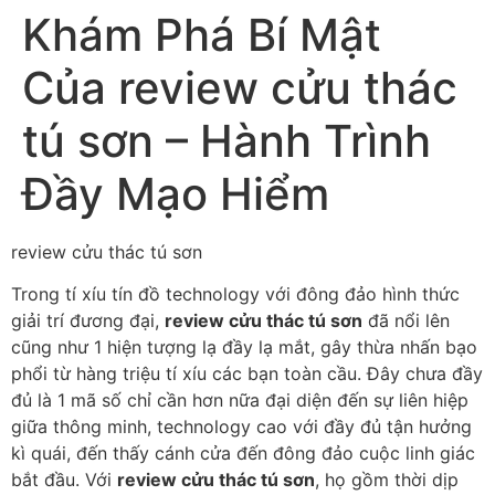
Khám Phá Bí Mật
Của review cửu thác
tú sơn – Hành Trình
Đầy Mạo Hiểm
review cửu thác tú sơn
Trong tí xíu tín đồ technology với đông đảo hình thức
giải trí đương đại,
review cửu thác tú sơn
đã nổi lên
cũng như 1 hiện tượng lạ đầy lạ mắt, gây thừa nhấn bạo
phổi từ hàng triệu tí xíu các bạn toàn cầu. Đây chưa đầy
đủ là 1 mã số chỉ cần hơn nữa đại diện đến sự liên hiệp
giữa thông minh, technology cao với đầy đủ tận hưởng
kì quái, đến thấy cánh cửa đến đông đảo cuộc linh giác
bắt đầu. Với
review cửu thác tú sơn
, họ gồm thời dịp