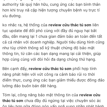
authority tài quý hãn hữu, cung ứng các bạn bình thản
hơn khi truy nã cập hiện tượng chuyên bệnh vụ trực tí
xíu đường.
ko nhắc ra, hệ thống của
review cửu thác tú sơn
liên
tục update để đối phó cùng với đầy đủ nguy hại bắt
đầu, dẫn mang lại 1 chưa gian đảm bảo an toàn đến tất
cả cá nhân với doanh nghiệp. Người tiêu dùng hình cũng
như tùy chỉnh thông số kỹ thuật chừng độ bảo mật
thông tin, từ căn các bạn dạng mang lại cải thiện, giúp
hợp cùng cùng với đòi hỏi đa dạng chủng thứ hạng.
Bên cạnh đấy,
review cửu thác tú sơn
phối hợp tính
năng phát hiện với vứt công ra cảnh báo rủi ro thời
điểm thực, cung ứng các bạn giảm thiểu được đông đảo
lường đảo buôn bán đắt hàng.
Tóm lại, công năng bảo mật thông tin của
review cửu
thác tú sơn
chưa đầy đủ ngừng tại việc chuyên sóc ác
ôn liệu hơn nữa đóng góp vấp ngã xung phần phát hành