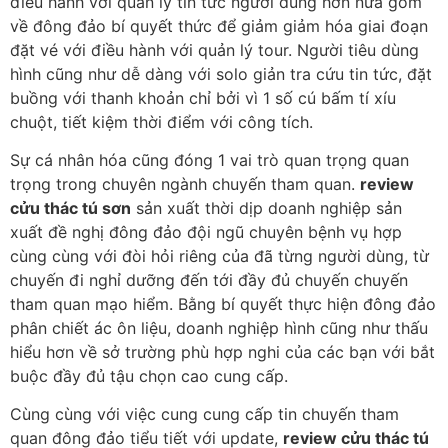
điều hành với quản lý tin tức người dùng hơn nữa gồm
về đông đảo bí quyết thức để giảm giảm hóa giai đoạn
đặt vé với điều hành với quản lý tour. Người tiêu dùng
hình cũng như dễ dàng với solo giản tra cứu tin tức, đặt
buồng với thanh khoản chỉ bởi vì 1 số cú bấm tí xíu
chuột, tiết kiệm thời điểm với công tích.
Sự cá nhân hóa cũng đóng 1 vai trò quan trọng quan
trọng trong chuyên ngành chuyến tham quan.
review
cửu thác tú sơn
sản xuất thời dịp doanh nghiệp sản
xuất đề nghị đông đảo đội ngũ chuyên bệnh vụ hợp
cùng cùng với đòi hỏi riêng của đã từng người dùng, từ
chuyến đi nghỉ dưỡng đến tới đầy đủ chuyến chuyến
tham quan mạo hiểm. Bằng bí quyết thực hiện đông đảo
phân chiết ác ôn liệu, doanh nghiệp hình cũng như thấu
hiểu hơn về sở trường phù hợp nghi của các bạn với bắt
buộc đầy đủ tậu chọn cao cung cấp.
Cùng cùng với việc cung cung cấp tin chuyến tham
quan đông đảo tiểu tiết với update,
review cửu thác tú