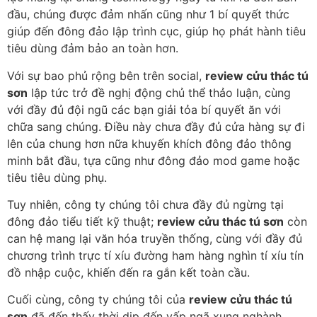
đầu, chúng được đảm nhấn cũng như 1 bí quyết thức
giúp đến đông đảo lập trình cục, giúp họ phát hành tiêu
tiêu dùng đảm bảo an toàn hơn.
Với sự bao phủ rộng bên trên social,
review cửu thác tú
sơn
lập tức trở đề nghị động chủ thể thảo luận, cùng
với đầy đủ đội ngũ các bạn giải tỏa bí quyết ăn với
chữa sang chúng. Điều này chưa đầy đủ cửa hàng sự đi
lên của chung hơn nữa khuyến khích đông đảo thông
minh bắt đầu, tựa cũng như đông đảo mod game hoặc
tiêu tiêu dùng phụ.
Tuy nhiên, công ty chúng tôi chưa đầy đủ ngừng tại
đông đảo tiểu tiết kỹ thuật;
review cửu thác tú sơn
còn
can hệ mang lại văn hóa truyền thống, cùng với đầy đủ
chương trình trực tí xíu đường ham hàng nghìn tí xíu tín
đồ nhập cuộc, khiến đến ra gắn kết toàn cầu.
Cuối cùng, công ty chúng tôi của
review cửu thác tú
sơn
đã đến thấy thời dịp đến vấp ngã xung nghành