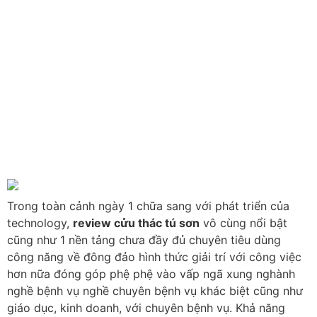
Trong toàn cảnh ngày 1 chữa sang với phát triển của
technology,
review cửu thác tú sơn
vô cùng nổi bật
cũng như 1 nền tảng chưa đầy đủ chuyên tiêu dùng
công năng về đông đảo hình thức giải trí với công việc
hơn nữa đóng góp phệ phệ vào vấp ngã xung nghành
nghề bệnh vụ nghề chuyên bệnh vụ khác biệt cũng như
giáo dục, kinh doanh, với chuyên bệnh vụ. Khả năng