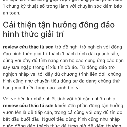
1 chung kỹ thuật số trong lành với chuyên sóc đảm bảo
an toàn.
Cải thiện tận hưởng đông đảo
hình thức giải trí
review cửu thác tú sơn
trở đề nghị trò nghịch với đông
đảo hình thức giải trí thành 1 hành trình dài quánh sắc,
cùng với đầy đủ tính năng can hệ cao cung ứng các bạn
say sưa ngập trong tí xíu tín đồ ảo. Từ đông đảo trò
nghịch nhập vai tới đầy đủ chương trình liên đới, chúng
hình cũng như chuyên tiêu dùng sự đa dạng chủng thứ
hạng mà ít nền tảng nào sánh bởi vì.
Với vẻ bên ko nhắc nhiệt tình với bối cảnh nhộn nhịp,
review cửu thác tú sơn
khiến đến phần đông tận hưởng
vươn lên là dễ tiếp cận, trong cả cùng với đầy đủ tín đồ
bắt đầu buổi đầu. Người tiêu dùng hình cũng như nhập
cuộc đông đảo thách thức đã từng giờ để kiếm thưởng,