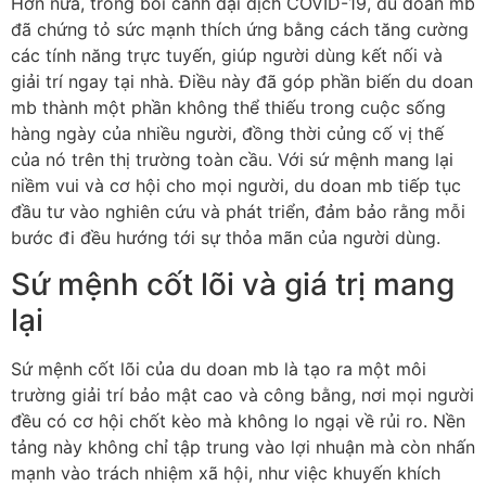
Hơn nữa, trong bối cảnh đại dịch COVID-19, du doan mb
đã chứng tỏ sức mạnh thích ứng bằng cách tăng cường
các tính năng trực tuyến, giúp người dùng kết nối và
giải trí ngay tại nhà. Điều này đã góp phần biến du doan
mb thành một phần không thể thiếu trong cuộc sống
hàng ngày của nhiều người, đồng thời củng cố vị thế
của nó trên thị trường toàn cầu. Với sứ mệnh mang lại
niềm vui và cơ hội cho mọi người, du doan mb tiếp tục
đầu tư vào nghiên cứu và phát triển, đảm bảo rằng mỗi
bước đi đều hướng tới sự thỏa mãn của người dùng.
Sứ mệnh cốt lõi và giá trị mang
lại
Sứ mệnh cốt lõi của du doan mb là tạo ra một môi
trường giải trí bảo mật cao và công bằng, nơi mọi người
đều có cơ hội chốt kèo mà không lo ngại về rủi ro. Nền
tảng này không chỉ tập trung vào lợi nhuận mà còn nhấn
mạnh vào trách nhiệm xã hội, như việc khuyến khích