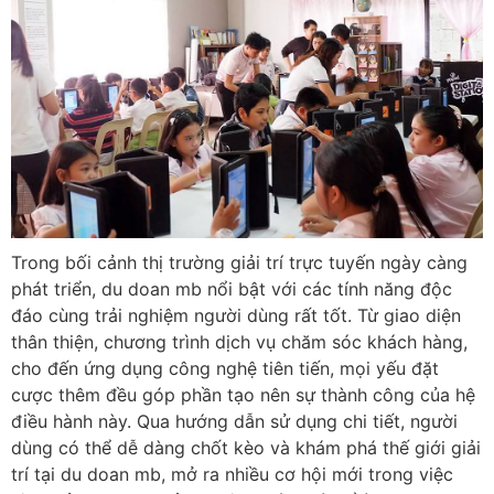
Trong bối cảnh thị trường giải trí trực tuyến ngày càng
phát triển, du doan mb nổi bật với các tính năng độc
đáo cùng trải nghiệm người dùng rất tốt. Từ giao diện
thân thiện, chương trình dịch vụ chăm sóc khách hàng,
cho đến ứng dụng công nghệ tiên tiến, mọi yếu đặt
cược thêm đều góp phần tạo nên sự thành công của hệ
điều hành này. Qua hướng dẫn sử dụng chi tiết, người
dùng có thể dễ dàng chốt kèo và khám phá thế giới giải
trí tại du doan mb, mở ra nhiều cơ hội mới trong việc