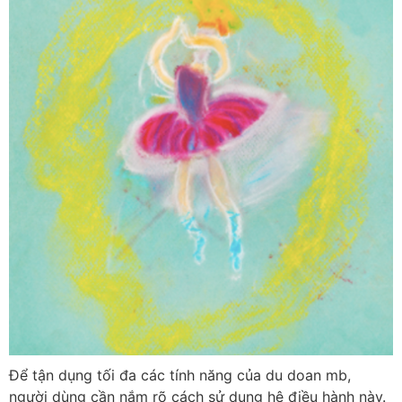
Để tận dụng tối đa các tính năng của du doan mb,
người dùng cần nắm rõ cách sử dụng hệ điều hành này.