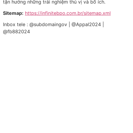
tận hưởng những trải nghiệm thú vị và bổ ích.
Sitemap:
https://infinitebpo.com.br/sitemap.xml
Inbox tele : @subdomaingov | @Appal2024 |
@fb882024