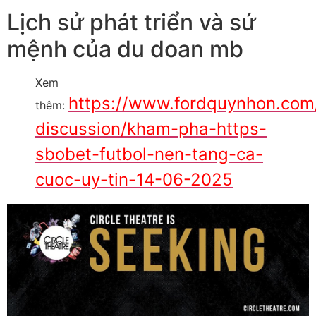
Lịch sử phát triển và sứ
mệnh của du doan mb
Xem
https://www.fordquynhon.co
thêm:
discussion/kham-pha-https-
sbobet-futbol-nen-tang-ca-
cuoc-uy-tin-14-06-2025