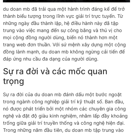
du doan mb đã trải qua một hành trình đáng kể để trở
thành biểu tượng trong lĩnh vực giải trí trực tuyến. Từ
những ngày đầu thành lập, hệ điều hành này đã tập
trung vào việc mang đến sự công bằng và thú vị cho
mọi cộng đồng người dùng, biến nó thành hơn một
trang web đơn thuần. Với sứ mệnh xây dựng một cộng
đồng lành mạnh, du doan mb không ngừng cải tiến để
đáp ứng nhu cầu đa dạng của người dùng.
Sự ra đời và các mốc quan
trọng
Sự ra đời của du doan mb đánh dấu một bước ngoặt
trong ngành công nghiệp giải trí kỹ thuật số. Ban đầu,
nó được phát triển bởi một nhóm các chuyên gia công
nghệ và đặt độ giàu kinh nghiệm, nhằm lấp đầy khoảng
trống giữa giải trí truyền thống và công nghệ hiện đại.
Trong những năm đầu tiên, du doan mb tập trung vào