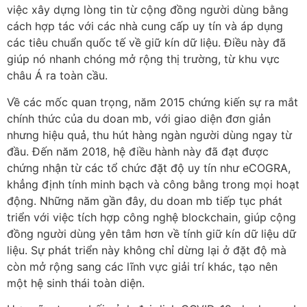
việc xây dựng lòng tin từ cộng đồng người dùng bằng
cách hợp tác với các nhà cung cấp uy tín và áp dụng
các tiêu chuẩn quốc tế về giữ kín dữ liệu. Điều này đã
giúp nó nhanh chóng mở rộng thị trường, từ khu vực
châu Á ra toàn cầu.
Về các mốc quan trọng, năm 2015 chứng kiến sự ra mắt
chính thức của du doan mb, với giao diện đơn giản
nhưng hiệu quả, thu hút hàng ngàn người dùng ngay từ
đầu. Đến năm 2018, hệ điều hành này đã đạt được
chứng nhận từ các tổ chức đặt độ uy tín như eCOGRA,
khẳng định tính minh bạch và công bằng trong mọi hoạt
động. Những năm gần đây, du doan mb tiếp tục phát
triển với việc tích hợp công nghệ blockchain, giúp cộng
đồng người dùng yên tâm hơn về tính giữ kín dữ liệu dữ
liệu. Sự phát triển này không chỉ dừng lại ở đặt độ mà
còn mở rộng sang các lĩnh vực giải trí khác, tạo nên
một hệ sinh thái toàn diện.