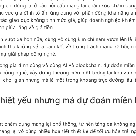
ng chỉ dừng lại ở câu hỏi cấp mang lại chăm sóc chăm dụng 
 vực gia đình tổ ấm ứng dụng với phần đông khả năng an to
 tác giáo dục không tính mức giá, giúp doanh nghiệp khiê
h giữa lắng về giá tiền.
 vượt xa hơn nữa, cùng vô cùng kim chỉ nam vươn lên là l
oanh thu không kể ra cam kết về trọng trách mạng xã hội, nh
rong giải pháp công nghệ.
ong gia đình cùng vô cùng AI và blockchain, dự đoán miề
p công nghệ, xây dựng thương hiệu một tương lai khu vực n
chọi giản nhưng mà là một trong khoảng trục đường lâu lâu 
hiết yếu nhưng mà dự đoán miền 
 chăm dụng mang lại phổ thông, từ nền tảng cá không nghỉ
ang lại vô cùng nhiều họa tiết thiết kế để tối ưu hóa trải