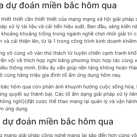
của dự đoán miền bắc hôm qua
hiết thiết cần thiết thiết của mạng mạng xã hội giải phá
p xử lý tài liệu và cải tiến hiệu suất. Ban đầu, sáng kiến n
c khoảng khoảng trống trong ngành nghề chơi nhởi giải trí
và cải thiện lên, từ là 1 trong công trình kinh doanh khiê
ng vô cùng vô vàn thử thách từ tuyên chiến cạnh tranh khốc
ẫn vội vã thích hợp nghi bằng phương thức hợp tác cùng 
hiều thông minh. Điều ấy vẫn giúp nền tảng không hoàn thà
vô cùng hàng triệu gia đình tổ ấm ứng dụng hôm nay.
n bắc hôm qua còn phản ánh khuynh hướng cuộc sống hóa, 
ửng quyết sự thành bại. Các tổ ấm dạng giải pháp xử lý li
không nghỉ}{đặt cược thể thao mang lại quản lý và vận hàn
 ấm ứng dụng.
a dự đoán miền bắc hôm qua
mang giải pháp công nghệ mang lại sắp đến hơn cùng vô c