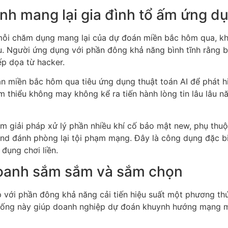
nh mang lại gia đình tổ ấm ứng d
ng mỗi chăm dụng mang lại của dự đoán miền bắc hôm qua, 
liệu. Người ứng dụng với phần đông khả năng bình tĩnh rằng 
ếp dọa từ hacker.
án miền bắc hôm qua tiêu ứng dụng thuật toán AI để phát h
ảm thiểu không may không kể ra tiến hành lòng tin lâu lâu
 giải pháp xử lý phần nhiều khí cố bảo mật new, phụ thuộ
und đánh phòng lại tội phạm mạng. Đây là công dụng đặc b
đụng chơi liền.
 doanh sắm sắm và sắm chọn
với phần đông khả năng cải tiến hiệu suất một phương thứ
 thống này giúp doanh nghiệp dự đoán khuynh hướng mạng m