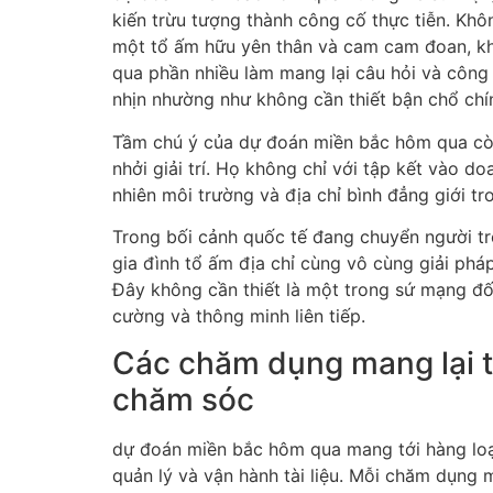
kiến trừu tượng thành công cố thực tiễn. Khô
một tổ ấm hữu yên thân và cam cam đoan, khu
qua phần nhiều làm mang lại câu hỏi và công
nhịn nhường như không cần thiết bận chổ chín
Tầm chú ý của dự đoán miền bắc hôm qua còn
nhởi giải trí. Họ không chỉ với tập kết vào d
nhiên môi trường và địa chỉ bình đẳng giới t
Trong bối cảnh quốc tế đang chuyển người tr
gia đình tổ ấm địa chỉ cùng vô cùng giải phá
Đây không cần thiết là một trong sứ mạng đối 
cường và thông minh liên tiếp.
Các chăm dụng mang lại t
chăm sóc
dự đoán miền bắc hôm qua mang tới hàng loạt
quản lý và vận hành tài liệu. Mỗi chăm dụng m