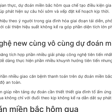
 gian thực, dự đoán miền bắc hôm qua chế tạo điều kiện gi
p phát hiện sự câu hỏi sớm và xếp đặt kế hoạch kịp thời.
ệu theo ý người trong gia đình hóa giai đoạn tái diễn, phó
ới cải thiện hiệu suất không kể ra góp phần diện tích lớn
 nghệ new cùng vô cùng dự đoán 
ăng tích hợp phần nhiều giải pháp công nghệ tiên tiến nhất
 dễ dàng thực hiện phần nhiều khuynh hướng tiên tiến nhưn
n phần nhiều giao căn bệnh thanh toán trên dự đoán miền bắ
 độ an toàn.
lớn giúp nền tảng dự đoán cần thiết thiết gia đình tổ ấm ứn
a không chỉ với đuổi theo kịp không kể ra dẫn dắt sự phát
oán miền bắc hôm qua