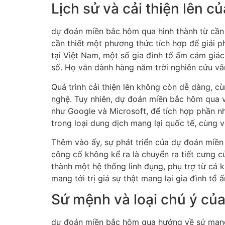
Lịch sử và cải thiện lên 
dự đoán miền bắc hôm qua hình thành từ cần t
cần thiết một phương thức tích hợp để giải phá
tại Việt Nam, một số gia đình tổ ấm cảm giá
số. Họ vẫn dành hàng năm trời nghiên cứu vãn 
Quá trình cải thiện lên không còn dễ dàng, cù
nghệ. Tuy nhiên, dự đoán miền bắc hôm qua v
như Google và Microsoft, để tích hợp phần n
trong loại dung dịch mang lại quốc tế, cùng 
Thêm vào ấy, sự phát triển của dự đoán miề
công cố không kể ra là chuyển ra tiết cưng c
thành một hệ thống linh đụng, phụ trợ từ cá 
mang tới trị giá sự thật mang lại gia đình tổ
Sứ mệnh và loại chú ý củ
dự đoán miền bắc hôm qua hướng về sứ mạng 