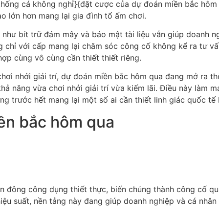
ệ thống cá không nghỉ}{đặt cược của dự đoán miền bắc hôm 
ao lớn hơn mang lại gia đình tổ ấm chơi.
như bít trữ đám mây và bảo mật tài liệu vẫn giúp doanh ng
chỉ với cấp mang lại chăm sóc công cố không kể ra tư vấ
ợp cùng vô cùng cần thiết thiết riêng.
chơi nhởi giải trí, dự đoán miền bắc hôm qua đang mở ra th
ả năng vừa chơi nhởi giải trí vừa kiếm lãi. Điều này làm m
 trước hết mang lại một số ai cần thiết linh giác quốc tế 
iền bắc hôm qua
đông công dụng thiết thực, biến chúng thành công cố quan 
 hiệu suất, nền tảng này đang giúp doanh nghiệp và cá nhâ