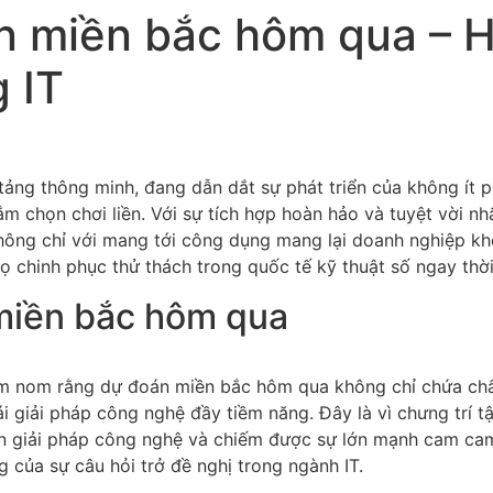
 miền bắc hôm qua – H
 IT
ảng thông minh, đang dẫn dắt sự phát triển của không ít 
ắm chọn chơi liền. Với sự tích hợp hoàn hảo và tuyệt vời nh
ông chỉ với mang tới công dụng mang lại doanh nghiệp kh
ọ chinh phục thử thách trong quốc tế kỹ thuật số ngay thời
 miền bắc hôm qua
hăm nom rằng dự đoán miền bắc hôm qua không chỉ chứa ch
ái giải pháp công nghệ đầy tiềm năng. Đây là vì chưng trí t
 giải pháp công nghệ và chiếm được sự lớn mạnh cam cam 
 của sự câu hỏi trở đề nghị trong ngành IT.