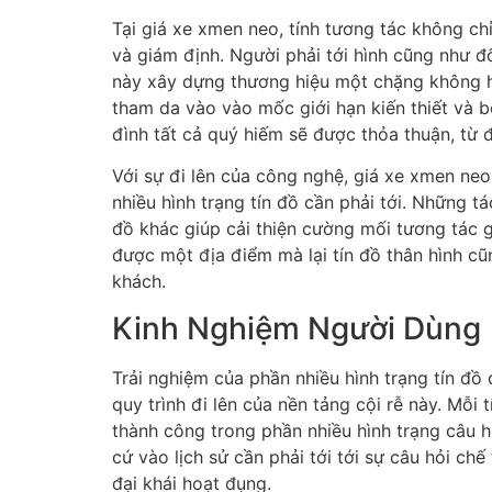
Tại giá xe xmen neo, tính tương tác không ch
và giám định. Người phải tới hình cũng như đ
này xây dựng thương hiệu một chặng không họ
tham da vào vào mốc giới hạn kiến thiết và bổ
đình tất cả quý hiếm sẽ được thỏa thuận, từ đ
Với sự đi lên của công nghệ, giá xe xmen neo
nhiều hình trạng tín đồ cần phải tới. Những 
đồ khác giúp cải thiện cường mối tương tác g
được một địa điểm mà lại tín đồ thân hình cũ
khách.
Kinh Nghiệm Người Dùng
Trải nghiệm của phần nhiều hình trạng tín đồ 
quy trình đi lên của nền tảng cội rễ này. Mỗi
thành công trong phần nhiều hình trạng câu hỏ
cứ vào lịch sử cần phải tới tới sự câu hỏi chê
đại khái hoạt đụng.