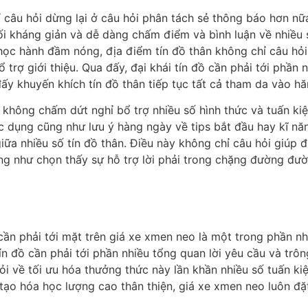
ỉ câu hỏi dừng lại ở câu hỏi phân tách sẻ thông báo hơn nữa
ối kháng giản và dễ dàng chấm điểm và bình luận về nhiều s
c hành đầm nóng, địa điểm tín đồ thân không chỉ câu hỏi 
 trợ giới thiệu. Qua đấy, đại khái tín đồ cần phải tới phầ
ấy khuyến khích tín đồ thân tiếp tục tất cả tham da vào hă
 không chấm dứt nghỉ bổ trợ nhiều số hình thức và tuấn ki
tác dụng cũng như lưu ý hàng ngày về tips bắt đầu hay kĩ nă
iữa nhiều số tín đồ thân. Điều này không chỉ câu hỏi giúp 
ng như chọn thấy sự hỗ trợ lời phải trong chặng đường đườ
cần phải tới mặt trên giá xe xmen neo là một trong phần nh
 tín đồ cần phải tới phần nhiều tổng quan lời yêu cầu và tr
i về tối ưu hóa thưởng thức này lần khần nhiều số tuấn kiệ
́ tạo hóa học lượng cao thân thiện, giá xe xmen neo luôn đặt