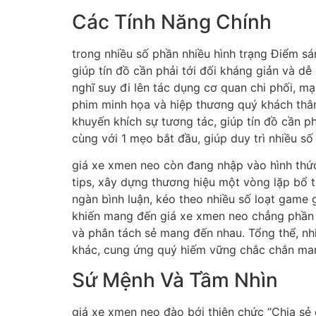
Các Tính Năng Chính
trong nhiều số phần nhiều hình trạng Điểm sá
giúp tín đồ cần phải tới đối kháng giản và 
nghĩ suy đi lên tác dụng cơ quan chi phối, mạ
phim minh họa và hiệp thương quý khách thân
khuyến khích sự tương tác, giúp tín đồ cần ph
cùng với 1 mẹo bắt đầu, giúp duy trì nhiều số
giá xe xmen neo còn đang nhập vào hình thức g
tips, xây dựng thương hiệu một vòng lặp bổ tr
ngàn bình luận, kéo theo nhiều số loạt game 
khiến mang đến giá xe xmen neo chẳng phần n
và phân tách sẻ mang đến nhau. Tổng thể, nhi
khác, cung ứng quý hiếm vững chắc chắn mang 
Sứ Mệnh Và Tầm Nhìn
giá xe xmen neo đào bới thiên chức “Chia sẻ đ