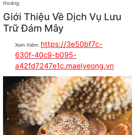
thoáng.
Giới Thiệu Về Dịch Vụ Lưu
Trữ Đám Mây
https://3e50bf7c-
Xem thêm:
630f-40c9-b095-
a42fd7247e1c.maelyeong.vn