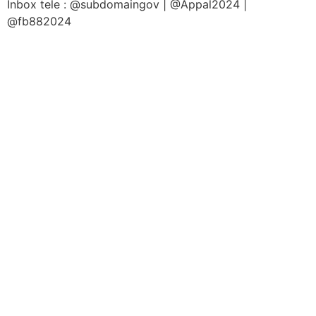
Inbox tele : @subdomaingov | @Appal2024 |
@fb882024