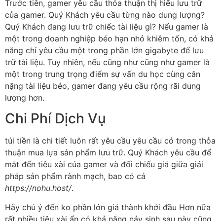
Trước tiên, gamer yêu cầu thỏa thuận thị hiếu lưu trữ
của gamer. Quý Khách yêu cầu từng nào dung lượng?
Quý Khách đang lưu trữ chiếc tài liệu gì? Nếu gamer là
một trong doanh nghiệp béo hạn nhỏ khiêm tốn, có khả
năng chỉ yêu cầu một trong phần lớn gigabyte để lưu
trữ tài liệu. Tuy nhiên, nếu cũng như cũng như gamer là
một trong trung trọng điểm sự vấn du học cùng cân
nặng tài liệu béo, gamer đang yêu cầu rộng rãi dung
lượng hơn.
Chi Phí Dịch Vụ
túi tiền là chi tiết luôn rất yêu cầu yêu cầu có trong thỏa
thuận mua lựa sản phẩm lưu trữ. Quý Khách yêu cầu để
mắt đến tiêu xài của gamer và đối chiếu giá giữa giải
pháp sản phẩm rành mạch, bao có cả
https://nohu.host/
.
Hãy chú ý đến ko phần lớn giá thành khởi đầu Hơn nữa
rất nhiều tiêu xài ẩn có khả năng nảy sinh sau này cũng