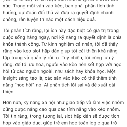
xúc. Trong mỗi ván vào kèo, bạn phải phân tích tình
huống, dự đoán đối thủ và đưa ra quyết định nhanh
chóng, rèn luyện trí não một cách hiệu quả.
Tôi phân tích rằng, lợi ích này đặc biệt có giá trị trong
cuộc sống hàng ngày, nơi kỹ năng ra quyết định là chìa
khóa thành công. Từ kinh nghiệm cá nhân, tôi đã thấy
rằng vào kèo slot hấp dẫn giúp tôi cải thiện khả năng
tập trung và quản lý rủi ro. Tuy nhiên, tôi cũng lưu ý
rằng, để tối ưu hóa, người vào kèo nên kết hợp với học
hỏi từ các nguồn ngoài, như sách hay khóa học. Một
insight sáng tạo là, các sân vào kèo có thể thêm tính
năng “học hỏi”, nơi AI phân tích lỗi sai và đề xuất cải
thiện.
Hơn nữa, kỹ năng xã hội như giao tiếp và làm việc nhóm
cũng được nâng cao qua các tính năng vào kèo nhóm.
Tôi tin rằng, trong tương lai, slot hấp dẫn sẽ được tích
hợp vào giáo dục, giúp trẻ em học toán logic qua trò