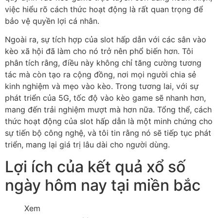
việc hiểu rõ cách thức hoạt động là rất quan trọng để
bảo vệ quyền lợi cá nhân.
Ngoài ra, sự tích hợp của slot hấp dẫn với các sân vào
kèo xã hội đã làm cho nó trở nên phổ biến hơn. Tôi
phân tích rằng, điều này không chỉ tăng cường tương
tác mà còn tạo ra cộng đồng, nơi mọi người chia sẻ
kinh nghiệm và mẹo vào kèo. Trong tương lai, với sự
phát triển của 5G, tốc độ vào kèo game sẽ nhanh hơn,
mang đến trải nghiệm mượt mà hơn nữa. Tổng thể, cách
thức hoạt động của slot hấp dẫn là một minh chứng cho
sự tiến bộ công nghệ, và tôi tin rằng nó sẽ tiếp tục phát
triển, mang lại giá trị lâu dài cho người dùng.
Lợi ích của kết quả xổ số
ngày hôm nay tại miền bắc
Xem