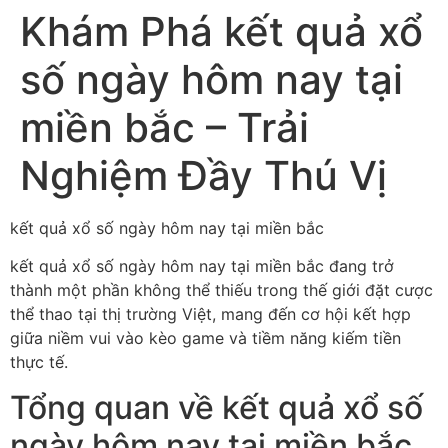
Khám Phá kết quả xổ
số ngày hôm nay tại
miền bắc – Trải
Nghiệm Đầy Thú Vị
kết quả xổ số ngày hôm nay tại miền bắc
kết quả xổ số ngày hôm nay tại miền bắc đang trở
thành một phần không thể thiếu trong thế giới đặt cược
thể thao tại thị trường Việt, mang đến cơ hội kết hợp
giữa niềm vui vào kèo game và tiềm năng kiếm tiền
thực tế.
Tổng quan về kết quả xổ số
ngày hôm nay tại miền bắc