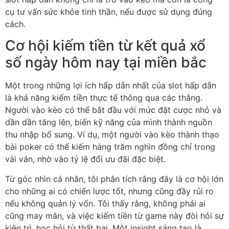
cụ tư vấn sức khỏe tinh thần, nếu được sử dụng đúng
cách.
Cơ hội kiếm tiền từ kết quả xổ
số ngày hôm nay tại miền bắc
Một trong những lợi ích hấp dẫn nhất của slot hấp dẫn
là khả năng kiếm tiền thực tế thông qua các thắng.
Người vào kèo có thể bắt đầu với mức đặt cược nhỏ và
dần dần tăng lên, biến kỹ năng của mình thành nguồn
thu nhập bổ sung. Ví dụ, một người vào kèo thành thạo
bài poker có thể kiếm hàng trăm nghìn đồng chỉ trong
vài ván, nhờ vào tỷ lệ đổi ưu đãi đặc biệt.
Từ góc nhìn cá nhân, tôi phân tích rằng đây là cơ hội lớn
cho những ai có chiến lược tốt, nhưng cũng đầy rủi ro
nếu không quản lý vốn. Tôi thấy rằng, không phải ai
cũng may mắn, và việc kiếm tiền từ game này đòi hỏi sự
kiên trì, học hỏi từ thất bại. Một insight sáng tạo là,