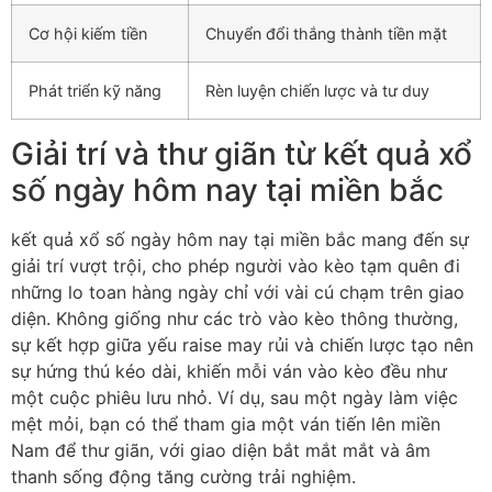
Cơ hội kiếm tiền
Chuyển đổi thắng thành tiền mặt
Phát triển kỹ năng
Rèn luyện chiến lược và tư duy
Giải trí và thư giãn từ kết quả xổ
số ngày hôm nay tại miền bắc
kết quả xổ số ngày hôm nay tại miền bắc mang đến sự
giải trí vượt trội, cho phép người vào kèo tạm quên đi
những lo toan hàng ngày chỉ với vài cú chạm trên giao
diện. Không giống như các trò vào kèo thông thường,
sự kết hợp giữa yếu raise may rủi và chiến lược tạo nên
sự hứng thú kéo dài, khiến mỗi ván vào kèo đều như
một cuộc phiêu lưu nhỏ. Ví dụ, sau một ngày làm việc
mệt mỏi, bạn có thể tham gia một ván tiến lên miền
Nam để thư giãn, với giao diện bắt mắt mắt và âm
thanh sống động tăng cường trải nghiệm.