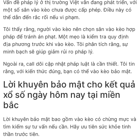
Vấn đề pháp lý ở thị trường Việt vẫn đang phát triển, với
một số sân vào kèo chưa được cấp phép. Điều này có
thể dẫn đến rắc rối nếu vi phạm.
Tôi thấy rằng, người vào kèo nên chọn sân vào kèo hợp
pháp để tránh án phạt. Một mẹo là kiểm tra quy định
địa phương trước khi vào kèo. Tôi phân tích rằng, sự
minh bạch sẽ giúp giảm rủi ro pháp lý.
Ngoài ra, call dõi cập nhật pháp luật là cần thiết. Tôi tin
rằng, với kiến thức đúng, bạn có thể vào kèo bảo mật.
Lời khuyên bảo mật cho kết quả
xổ số ngày hôm nay tại miền
bắc
Lời khuyên bảo mật bao gồm vào kèo có chừng mực và
tìm kiếm sự tư vấn nếu cần. Hãy ưu tiên sức khỏe tinh
thần trước tiên.