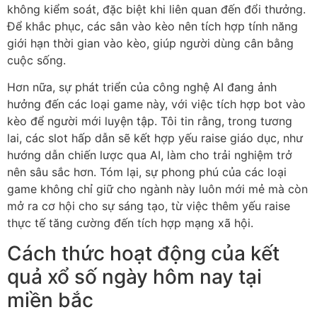
không kiểm soát, đặc biệt khi liên quan đến đổi thưởng.
Để khắc phục, các sân vào kèo nên tích hợp tính năng
giới hạn thời gian vào kèo, giúp người dùng cân bằng
cuộc sống.
Hơn nữa, sự phát triển của công nghệ AI đang ảnh
hưởng đến các loại game này, với việc tích hợp bot vào
kèo để người mới luyện tập. Tôi tin rằng, trong tương
lai, các slot hấp dẫn sẽ kết hợp yếu raise giáo dục, như
hướng dẫn chiến lược qua AI, làm cho trải nghiệm trở
nên sâu sắc hơn. Tóm lại, sự phong phú của các loại
game không chỉ giữ cho ngành này luôn mới mẻ mà còn
mở ra cơ hội cho sự sáng tạo, từ việc thêm yếu raise
thực tế tăng cường đến tích hợp mạng xã hội.
Cách thức hoạt động của kết
quả xổ số ngày hôm nay tại
miền bắc