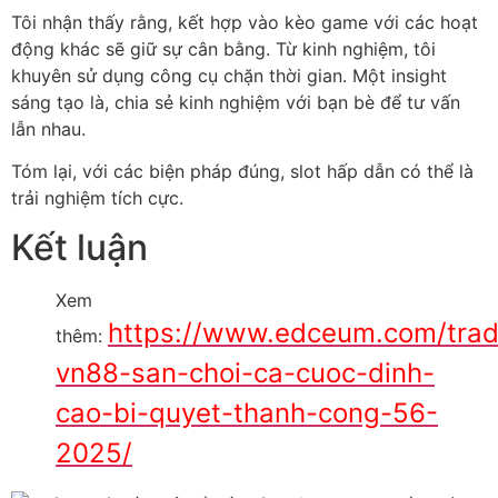
Tôi nhận thấy rằng, kết hợp vào kèo game với các hoạt
động khác sẽ giữ sự cân bằng. Từ kinh nghiệm, tôi
khuyên sử dụng công cụ chặn thời gian. Một insight
sáng tạo là, chia sẻ kinh nghiệm với bạn bè để tư vấn
lẫn nhau.
Tóm lại, với các biện pháp đúng, slot hấp dẫn có thể là
trải nghiệm tích cực.
Kết luận
Xem
https://www.edceum.com/trad
thêm:
vn88-san-choi-ca-cuoc-dinh-
cao-bi-quyet-thanh-cong-56-
2025/