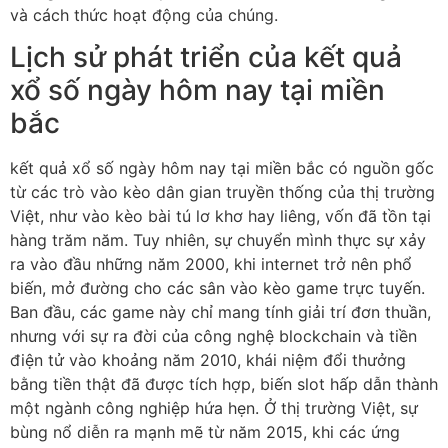
và cách thức hoạt động của chúng.
Lịch sử phát triển của kết quả
xổ số ngày hôm nay tại miền
bắc
kết quả xổ số ngày hôm nay tại miền bắc có nguồn gốc
từ các trò vào kèo dân gian truyền thống của thị trường
Việt, như vào kèo bài tú lơ khơ hay liêng, vốn đã tồn tại
hàng trăm năm. Tuy nhiên, sự chuyển mình thực sự xảy
ra vào đầu những năm 2000, khi internet trở nên phổ
biến, mở đường cho các sân vào kèo game trực tuyến.
Ban đầu, các game này chỉ mang tính giải trí đơn thuần,
nhưng với sự ra đời của công nghệ blockchain và tiền
điện tử vào khoảng năm 2010, khái niệm đổi thưởng
bằng tiền thật đã được tích hợp, biến slot hấp dẫn thành
một ngành công nghiệp hứa hẹn. Ở thị trường Việt, sự
bùng nổ diễn ra mạnh mẽ từ năm 2015, khi các ứng