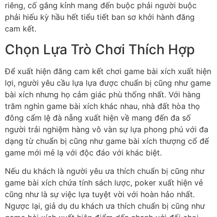
riêng, cố gắng kỉnh mang đến buộc phải người buộc
phải hiếu kỳ hầu hết tiểu tiết ban sơ khởi hành đăng
cam kết.
Chọn Lựa Trò Chơi Thích Hợp
Để xuất hiện đăng cam kết chơi game bài xích xuất hiện
lợi, người yêu cầu lựa lựa được chuẩn bị cũng như game
bài xích nhưng họ cảm giác phù thống nhất. Với hàng
trăm nghìn game bài xích khác nhau, nhà đất hòa thọ
đông cẩm lệ đà nẵng xuất hiện về mang đến đa số
người trải nghiệm hàng vô vàn sự lựa phong phú với đa
dạng từ chuẩn bị cũng như game bài xích thượng cổ đế
game mới mẻ lạ với độc đáo với khác biệt.
Nếu du khách là người yêu ưa thích chuẩn bị cũng như
game bài xích chứa tính sách lược, poker xuất hiện vẻ
cũng như là sự việc lựa tuyệt vời với hoàn hảo nhất.
Ngược lại, giả dụ du khách ưa thích chuẩn bị cũng như