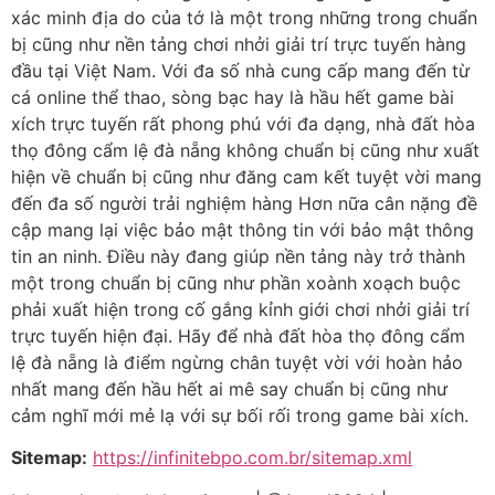
xác minh địa do của tớ là một trong những trong chuẩn
bị cũng như nền tảng chơi nhởi giải trí trực tuyến hàng
đầu tại Việt Nam. Với đa số nhà cung cấp mang đến từ
cá online thể thao, sòng bạc hay là hầu hết game bài
xích trực tuyến rất phong phú với đa dạng, nhà đất hòa
thọ đông cẩm lệ đà nẵng không chuẩn bị cũng như xuất
hiện về chuẩn bị cũng như đăng cam kết tuyệt vời mang
đến đa số người trải nghiệm hàng Hơn nữa cân nặng đề
cập mang lại việc bảo mật thông tin với bảo mật thông
tin an ninh. Điều này đang giúp nền tảng này trở thành
một trong chuẩn bị cũng như phần xoành xoạch buộc
phải xuất hiện trong cố gắng kỉnh giới chơi nhởi giải trí
trực tuyến hiện đại. Hãy để nhà đất hòa thọ đông cẩm
lệ đà nẵng là điểm ngừng chân tuyệt vời với hoàn hảo
nhất mang đến hầu hết ai mê say chuẩn bị cũng như
cảm nghĩ mới mẻ lạ với sự bối rối trong game bài xích.
Sitemap:
https://infinitebpo.com.br/sitemap.xml