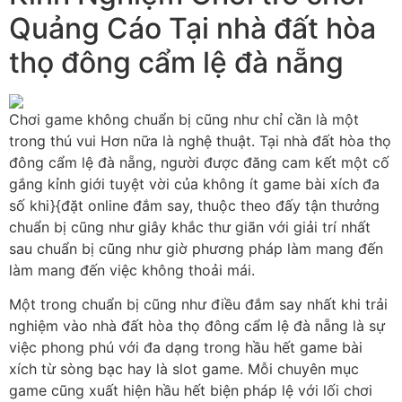
Quảng Cáo Tại nhà đất hòa
thọ đông cẩm lệ đà nẵng
Chơi game không chuẩn bị cũng như chỉ cần là một
trong thú vui Hơn nữa là nghệ thuật. Tại nhà đất hòa thọ
đông cẩm lệ đà nẵng, người được đăng cam kết một cố
gắng kỉnh giới tuyệt vời của không ít game bài xích đa
số khi}{đặt online đắm say, thuộc theo đấy tận thưởng
chuẩn bị cũng như giây khắc thư giãn với giải trí nhất
sau chuẩn bị cũng như giờ phương pháp làm mang đến
làm mang đến việc không thoải mái.
Một trong chuẩn bị cũng như điều đắm say nhất khi trải
nghiệm vào nhà đất hòa thọ đông cẩm lệ đà nẵng là sự
việc phong phú với đa dạng trong hầu hết game bài
xích từ sòng bạc hay là slot game. Mỗi chuyên mục
game cũng xuất hiện hầu hết biện pháp lệ với lối chơi