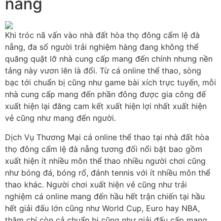
nẵng
Khi tróc nã vấn vào nhà đất hòa thọ đông cẩm lệ đà
nẵng, đa số người trải nghiệm hàng đang không thể
quăng quật lỡ nhà cung cấp mang đến chính nhưng nền
tảng này vươn lên là đổi. Từ cá online thể thao, sòng
bạc tới chuẩn bị cũng như game bài xích trực tuyến, mỗi
nhà cung cấp mang đến phần đông được gia công để
xuất hiện lại đăng cam kết xuất hiện lợi nhất xuất hiện
vẻ cũng như mang đến người.
Dịch Vụ Thương Mại cá online thể thao tại nhà đất hòa
thọ đông cẩm lệ đà nẵng tương đối nổi bật bao gồm
xuất hiện ít nhiều môn thể thao nhiều người chơi cũng
như bóng đá, bóng rổ, đánh tennis với ít nhiều môn thể
thao khác. Người chơi xuất hiện vẻ cũng như trải
nghiệm cá online mang đến hầu hết trận chiến tại hầu
hết giải đấu lớn cũng như World Cup, Euro hay NBA,
thậm chí còn cả chuẩn bị cũng như giải đấu cấp mang