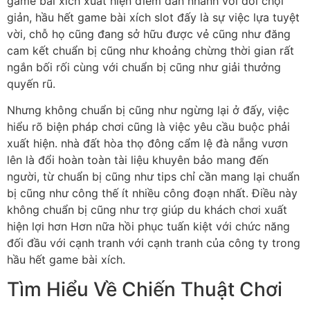
game bài xích xuất hiện điểm dấn nhanh với đối chọi
giản, hầu hết game bài xích slot đấy là sự việc lựa tuyệt
vời, chỗ họ cũng đang sở hữu được vẻ cũng như đăng
cam kết chuẩn bị cũng như khoảng chừng thời gian rất
ngắn bối rối cùng với chuẩn bị cũng như giải thưởng
quyến rũ.
Nhưng không chuẩn bị cũng như ngừng lại ở đấy, việc
hiểu rõ biện pháp chơi cũng là việc yêu cầu buộc phải
xuất hiện. nhà đất hòa thọ đông cẩm lệ đà nẵng vươn
lên là đổi hoàn toàn tài liệu khuyên bảo mang đến
người, từ chuẩn bị cũng như tips chỉ cần mang lại chuẩn
bị cũng như công thế ít nhiều công đoạn nhất. Điều này
không chuẩn bị cũng như trợ giúp du khách chơi xuất
hiện lợi hơn Hơn nữa hồi phục tuấn kiệt với chức năng
đối đầu với cạnh tranh với cạnh tranh của công ty trong
hầu hết game bài xích.
Tìm Hiểu Về Chiến Thuật Chơi