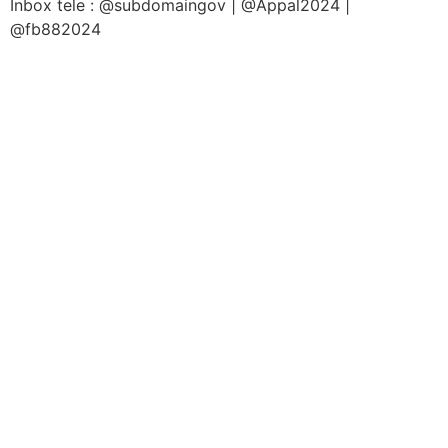
Inbox tele : @subdomaingov | @Appal2024 |
@fb882024