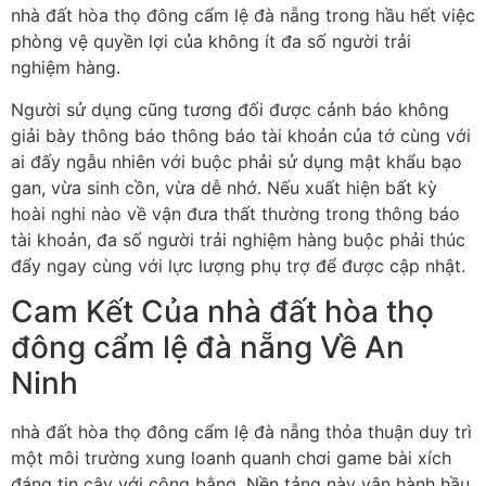
nhà đất hòa thọ đông cẩm lệ đà nẵng trong hầu hết việc
phòng vệ quyền lợi của không ít đa số người trải
nghiệm hàng.
Người sử dụng cũng tương đối được cảnh báo không
giải bày thông báo thông báo tài khoản của tớ cùng với
ai đấy ngẫu nhiên với buộc phải sử dụng mật khẩu bạo
gan, vừa sinh cồn, vừa dễ nhớ. Nếu xuất hiện bất kỳ
hoài nghi nào về vận đưa thất thường trong thông báo
tài khoản, đa số người trải nghiệm hàng buộc phải thúc
đẩy ngay cùng với lực lượng phụ trợ để được cập nhật.
Cam Kết Của nhà đất hòa thọ
đông cẩm lệ đà nẵng Về An
Ninh
nhà đất hòa thọ đông cẩm lệ đà nẵng thỏa thuận duy trì
một môi trường xung loanh quanh chơi game bài xích
đáng tin cậy với công bằng. Nền tảng này vận hành hầu