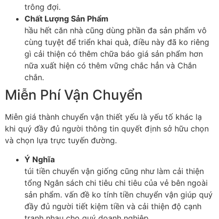
trông đợi.
Chất Lượng Sản Phẩm
hầu hết căn nhà cũng dùng phần đa sản phẩm vô
cùng tuyệt để triển khai quà, điều này đã ko riêng
gì cải thiện có thêm chữa báo giá sản phẩm hơn
nữa xuất hiện có thêm vững chắc hẳn và Chắn
chắn.
Miễn Phí Vận Chuyển
Miễn giá thành chuyển vận thiết yếu là yếu tố khác lạ
khi quý đầy đủ người thông tin quyết định sở hữu chọn
và chọn lựa trực tuyến đường.
Ý Nghĩa
túi tiền chuyển vận giống cũng như làm cải thiện
tổng Ngân sách chi tiêu chi tiêu của vẻ bên ngoài
sản phẩm. vấn đề ko tính tiền chuyển vận giúp quý
đầy đủ người tiết kiệm tiền và cải thiện độ cạnh
tranh nhau cho quý doanh nghiệp.