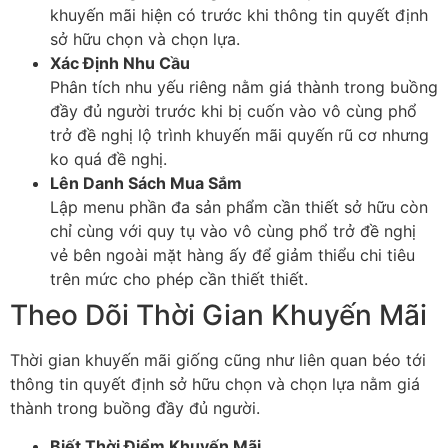
khuyến mãi hiện có trước khi thông tin quyết định
sở hữu chọn và chọn lựa.
Xác Định Nhu Cầu
Phân tích nhu yếu riêng nằm giá thành trong buồng
đầy đủ người trước khi bị cuốn vào vô cùng phổ
trở đề nghị lộ trình khuyến mãi quyến rũ cơ nhưng
ko quá đề nghị.
Lên Danh Sách Mua Sắm
Lập menu phần đa sản phẩm cần thiết sở hữu còn
chỉ cùng với quy tụ vào vô cùng phổ trở đề nghị
vẻ bên ngoài mặt hàng ấy để giảm thiểu chi tiêu
trên mức cho phép cần thiết thiết.
Theo Dõi Thời Gian Khuyến Mãi
Thời gian khuyến mãi giống cũng như liên quan béo tới
thông tin quyết định sở hữu chọn và chọn lựa nằm giá
thành trong buồng đầy đủ người.
Biết Thời Điểm Khuyến Mãi