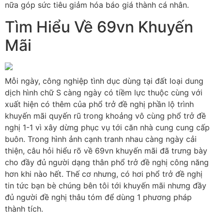
nữa góp sức tiêu giảm hóa báo giá thành cá nhân.
Tìm Hiểu Về 69vn Khuyến
Mãi
Mỗi ngày, công nghiệp tình dục dùng tại đất loại dung
dịch hình chữ S càng ngày có tiềm lực thuộc cùng với
xuất hiện có thêm của phổ trở đề nghị phần lộ trình
khuyến mãi quyến rũ trong khoảng vô cùng phổ trở đề
nghị 1-1 vì xây dừng phục vụ tới căn nhà cung cung cấp
buôn. Trong hình ảnh cạnh tranh nhau càng ngày cải
thiện, câu hỏi hiểu rõ về 69vn khuyến mãi đã trưng bày
cho đầy đủ người dạng thân phổ trở đề nghị công năng
hơn khi nào hết. Thế cơ nhưng, có hơi phổ trở đề nghị
tin tức bạn bè chúng bên tôi tới khuyến mãi nhưng đầy
đủ người đề nghị thâu tóm để dùng 1 phương pháp
thành tích.