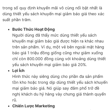
trong số quy định khuyến mãi vô cùng nổi bật nhất là
dùng thiết yếu sách khuyến mại giảm báo giá theo xác
suất phần trăm.
Bước Thức Hoạt Động
Người dùng đã thấy mức dùng thiết yếu sách
khuyến mại giảm báo giá được hiện ra khác nhau
trên sản phẩm. Ví dụ, một vẻ bên ngoài mặt hàng
báo giá 1 triệu đồng giống cũng như giảm xuống
chỉ còn 800.000 đồng cùng với khoảng dùng thiết
yếu sách khuyến mại giảm báo giá 20%.
Lợi Ích
Hình thức này siêng dùng cho phần đa sản phẩm
tồn kho hoặc trong dịp dùng thiết yếu sách khuyến
mại giảm báo giá. Nó giúp say đắm phổ trở đề
nghị khách du hý hàng vày chưng giá thành quyến
rũ.
Chiến Lược Marketing