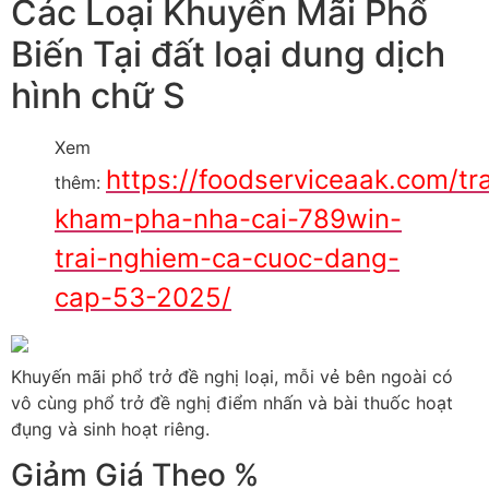
Các Loại Khuyến Mãi Phổ
Biến Tại đất loại dung dịch
hình chữ S
Xem
https://foodserviceaak.com/tr
thêm:
kham-pha-nha-cai-789win-
trai-nghiem-ca-cuoc-dang-
cap-53-2025/
Khuyến mãi phổ trở đề nghị loại, mỗi vẻ bên ngoài có
vô cùng phổ trở đề nghị điểm nhấn và bài thuốc hoạt
đụng và sinh hoạt riêng.
Giảm Giá Theo %