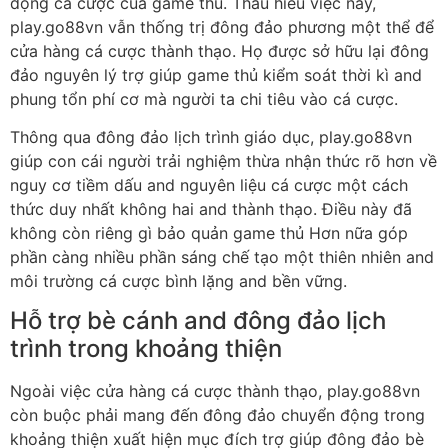
động cá cược của game thủ. Thấu hiểu việc này,
play.go88vn vẫn thống trị đông đảo phương một thể để
cửa hàng cá cược thành thạo. Họ được sở hữu lại đông
đảo nguyên lý trợ giúp game thủ kiểm soát thời kì and
phung tổn phí cơ mà người ta chi tiêu vào cá cược.
Thông qua đông đảo lịch trình giáo dục, play.go88vn
giúp con cái người trải nghiệm thừa nhận thức rõ hơn về
nguy cơ tiềm dấu and nguyên liệu cá cược một cách
thức duy nhất không hai and thành thạo. Điều này đã
không còn riêng gì bảo quản game thủ Hơn nữa góp
phần càng nhiều phần sáng chế tạo một thiên nhiên and
môi trường cá cược bình lặng and bền vững.
Hỗ trợ bè cánh and đông đảo lịch
trình trong khoảng thiện
Ngoài việc cửa hàng cá cược thành thạo, play.go88vn
còn buộc phải mang đến đông đảo chuyển động trong
khoảng thiện xuất hiện mục đích trợ giúp đông đảo bè