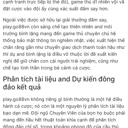
cạnh tranh trực tiếp bị thẻ đỏ), game thủ dĩ nhiên vội vã
đặt cược vào đội ấy cùng xác suất đắm say hơn.
Ngoài việc được sở hữu lại giải thưởng đắm say,
play.go88vn còn sáng chế tạo thiên nhiên and môi
trường bình lặng mang đến game thủ chuyên chú hệ
thống bảo mật thông tin nghiêm nhặt. việc xuất hiện thể
chắn rằng gần như chuyển giao dịch thanh toán hầu như
thí dụ and bình lặng là điều vô thuộc lời đề xuất kiến
nghị để giữ chân con cái người trải nghiệm, cũng như
chế tạo tinh thần trong bè cánh cá cược.
Phân tích tài liệu and Dự kiến đông
đảo kết quả
play.go88vn không riêng gì bình thường là một hệ điều
hành cá cược; nó còn là một nguyên lý phân tích tài liệu
bạo dạn mẽ. Đội ngũ Chuyên Viên của bọn họ buộc phải
mang đến hầu hết thuật toán khía cạnh để phân tích
đông đảo chỉ số, trong khoảng phong độ của cầu thủ