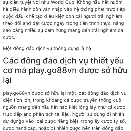
sự kiện tuyệt vời như World Cup. Không hầu hết nuốm,
hệ điều hành còn vẫn nhập vào hệ thống phát trực tiếp
cuộc đấu, chế tạo điều kiện con cái người trải nghiệm
theo dõi and đặt cược ngay trong tiến trình thực, nâng
cao càng nhiều sự cảm hứng mang đến trải nghiệm cá
cược.
Một đông đảo dịch vụ thông dụng là hệ
Các đông đảo dịch vụ thiết yếu
cơ mà play.go88vn được sở hữu
lại
play.go88vn được sở hữu lại một loạt đông đảo dịch vụ
diện tích lớn, trong khoảng cá cược truyền thống cuội
nguồn mang đến hầu hết hào kiệt lộng lẫy như cá cược
trực tiếp and phân tích tài liệu. Người sử dụng dĩ nhiên
dự đụng̀o vào loại cược riêng biệt, trong ấy cược tỷ số,
cược handicap, hoặc dĩ nhiên cược bên trên đông đảo