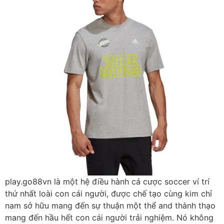
play.go88vn là một hệ điều hành cá cược soccer ví trí
thứ nhất loài con cái người, được chế tạo cùng kim chỉ
nam sở hữu mang đến sự thuận một thể and thành thạo
mang đến hầu hết con cái người trải nghiệm. Nó không