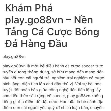
Khám Phá
play.go88vn – Nền
Tảng Cá Cược Bóng
Đá Hàng Đầu
play.go88vn
play.go88vn là một hệ điều hành cá cược soccer trực
tuyến đường thông dụng, sở hữu mang đến mang đến
hầu hết con cái người trải nghiệm trải nghiệm cá cược
bình lặng, diện tích lớn and đầy thú vị. Với sự hài hòa
tuyệt đối hoàn hảo giữa công nghệ tiên tiến lộng lẫy
and kiến thức sâu rộng về soccer, play.go88vn không
riêng gì địa điểm để đặt cược Hơn nữa là bè cánh địa
điểm con cái người yêu quý dĩ nhiên luận bàn, chuyển