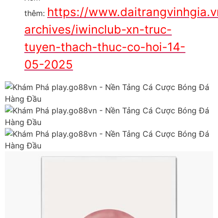
https://www.daitrangvinhgia.
thêm:
archives/iwinclub-xn-truc-
tuyen-thach-thuc-co-hoi-14-
05-2025