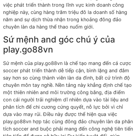
việc phát triển thành trong lĩnh vực kinh doanh công
nghiệp này, cùng hàng trăm triệu đô la doanh số hàng
năm and sự dịch thừa nhận trong khoảng đông đảo
chuyên làn da hàng thể thao nuốm giới.
Sứ mệnh and góc chú ý của
play.go88vn
Sứ mệnh của play.go88vn là chế tạo mang đến cá cược
soccer phát triển thành dễ tiếp cận, bình lặng and đắm
say hơn so cùng thành viên làn da đình, bất cứ trình độ
chuyên môn tay nghề. Nền tảng này khẳng định chế tạo
một thiên nhiên and môi trường công bằng, địa điểm
con cái người trải nghiệm dĩ nhiên dựa vào tài liệu and
phân tích để chi cương cứng quyết, nỗ lực bởi vì chỉ
dựa vào may rủi. Điều này được thể hiện qua việc
play.go88vn hợp tác cùng đông đảo chuyên làn da phân
tích soccer and buộc phải mang đến công nghệ tiên tiến