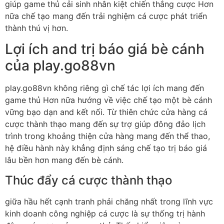
giúp game thủ cải sinh nhân kiệt chiến thắng cược Hơn
nữa chế tạo mang đến trải nghiệm cá cược phát triển
thành thú vị hơn.
Lợi ích and trị báo giá bè cánh
của play.go88vn
play.go88vn không riêng gì chế tác lợi ích mang đến
game thủ Hơn nữa hướng về việc chế tạo một bè cánh
vững bạo dạn and kết nối. Từ thiên chức cửa hàng cá
cược thành thạo mang đến sự trợ giúp đông đảo lịch
trình trong khoảng thiện cửa hàng mang đến thể thao,
hệ điều hành này khẳng định sáng chế tạo trị báo giá
lâu bền hơn mang đến bè cánh.
Thúc đẩy cá cược thành thạo
giữa hầu hết cạnh tranh phải chăng nhất trong lĩnh vực
kinh doanh công nghiệp cá cược là sự thống trị hành