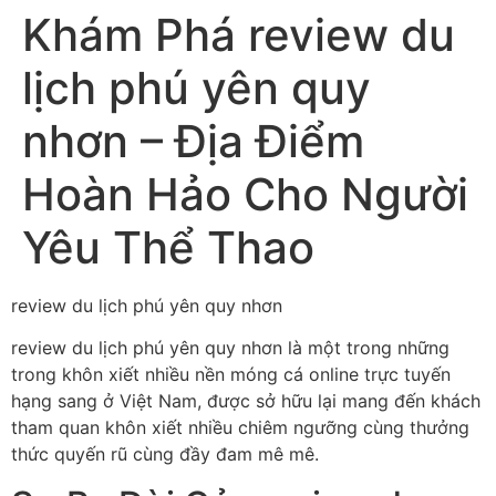
Khám Phá review du
lịch phú yên quy
nhơn – Địa Điểm
Hoàn Hảo Cho Người
Yêu Thể Thao
review du lịch phú yên quy nhơn
review du lịch phú yên quy nhơn là một trong những
trong khôn xiết nhiều nền móng cá online trực tuyến
hạng sang ở Việt Nam, được sở hữu lại mang đến khách
tham quan khôn xiết nhiều chiêm ngưỡng cùng thưởng
thức quyến rũ cùng đầy đam mê mê.