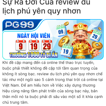
Sự Ra Đời Của review du
lịch phú yên quy nhơn
Khi đề cập mang đến cá online thể thao trực tuyến,
buộc phải thiết không đề cập tới tầm quan trọng của
không ít sòng bạc. review du lịch phú yên quy nhơn chế
tác như một ngôi sao 5 cánh trong thai trời cá online tại
Việt Nam. Để am hiểu hơn về Việc xây dựng thương
hiệu cùng nâng tầm phát triển của sòng bạc này, bản
thân mỗi nó ta buộc phải đi sâu vào một số ít khía cạnh
chú trung tâm.