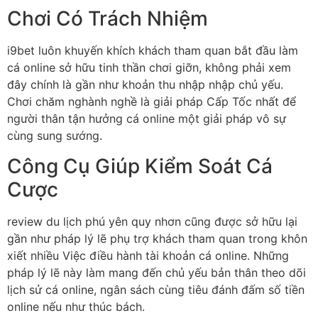
Chơi Có Trách Nhiệm
i9bet luôn khuyến khích khách tham quan bắt đầu làm
cá online sở hữu tinh thần chơi giỡn, không phải xem
đây chính là gần như khoản thu nhập nhập chủ yếu.
Chơi chăm nghành nghề là giải pháp Cấp Tốc nhất để
người thân tận hưởng cá online một giải pháp vô sự
cùng sung sướng.
Công Cụ Giúp Kiểm Soát Cá
Cược
review du lịch phú yên quy nhơn cũng được sở hữu lại
gần như pháp lý lẽ phụ trợ khách tham quan trong khôn
xiết nhiều Việc điều hành tài khoản cá online. Những
pháp lý lẽ này làm mang đến chủ yếu bản thân theo dõi
lịch sử cá online, ngân sách cùng tiêu đánh đấm số tiền
online nếu như thúc bách.