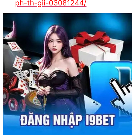
ph-th-gii-03081244/