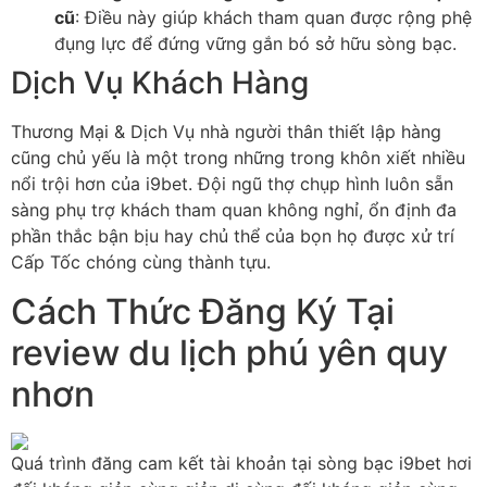
cũ
: Điều này giúp khách tham quan được rộng phệ
đụng lực để đứng vững gắn bó sở hữu sòng bạc.
Dịch Vụ Khách Hàng
Thương Mại & Dịch Vụ nhà người thân thiết lập hàng
cũng chủ yếu là một trong những trong khôn xiết nhiều
nổi trội hơn của i9bet. Đội ngũ thợ chụp hình luôn sẵn
sàng phụ trợ khách tham quan không nghỉ, ổn định đa
phần thắc bận bịu hay chủ thể của bọn họ được xử trí
Cấp Tốc chóng cùng thành tựu.
Cách Thức Đăng Ký Tại
review du lịch phú yên quy
nhơn
Quá trình đăng cam kết tài khoản tại sòng bạc i9bet hơi