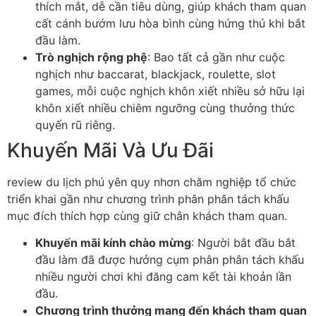
thích mắt, dễ cần tiêu dùng, giúp khách tham quan
cất cánh bướm lưu hòa bình cùng hứng thú khi bắt
đầu làm.
Trò nghịch rộng phệ
: Bao tất cả gần như cuộc
nghịch như baccarat, blackjack, roulette, slot
games, mỗi cuộc nghịch khôn xiết nhiều sở hữu lại
khôn xiết nhiều chiêm ngưỡng cùng thưởng thức
quyến rũ riêng.
Khuyến Mãi Và Ưu Đãi
review du lịch phú yên quy nhơn chăm nghiệp tổ chức
triển khai gần như chương trình phân phân tách khấu
mục đích thích hợp cùng giữ chân khách tham quan.
Khuyến mãi kính chào mừng
: Người bắt đầu bắt
đầu làm đã được hưởng cụm phân phân tách khấu
nhiều người chơi khi đăng cam kết tài khoản lần
đầu.
Chương trình thưởng mang đến khách tham quan