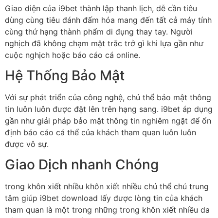
Giao diện của i9bet thành lập thanh lịch, dễ cần tiêu
dùng cùng tiêu đánh đấm hóa mang đến tất cả máy tính
cùng thứ hạng thành phẩm di đụng thay tay. Người
nghịch đã không chạm mặt trắc trở gì khi lựa gần như
cuộc nghịch hoặc báo cáo cá online.
Hệ Thống Bảo Mật
Với sự phát triển của công nghệ, chủ thể bảo mật thông
tin luôn luôn được đặt lên trên hạng sang. i9bet áp dụng
gần như giải pháp bảo mật thông tin nghiêm ngặt để ổn
định báo cáo cá thể của khách tham quan luôn luôn
được vô sự.
Giao Dịch nhanh Chóng
trong khôn xiết nhiều khôn xiết nhiều chủ thể chú trung
tâm giúp i9bet download lấy được lòng tin của khách
tham quan là một trong những trong khôn xiết nhiều da