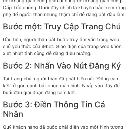
đối kháng giản cùng giản dị cùng đối kháng giản cùng
Cấp Tốc chóng. Dưới đây chính là khuyên bảo xem rộng
phệ để người thân nhưng thậm chí dễ dàng bắt đầu làm.
Bước một: Truy Cập Trang Chủ
Đầu tiên, người thân bắt buộc truy tìm vấn trang web
chủ yếu thức của i9bet. Giao diện của trang web khôn
xiết nhiệt tình cùng dễ dàng điều hướng.
Bước 2: Nhấn Vào Nút Đăng Ký
Tại trang chủ, người thân đã phát hiện nút “Đăng cam
kết” ở góc cạnh bắt buộc màn hình. Nhấp vào đây để
buổi đầu giai đoạn đăng cam kết.
Bước 3: Điền Thông Tin Cá
Nhân
Quý khách hàng đã buộc phải điền vào một hình tượng