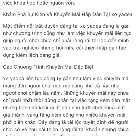
việc khoa học hoặc nguồn vốn.
Khám Phá Sự Kiện Và Khuyến Mãi Hấp Dẫn Tại xe yadea
Một điểm nổi bất duyên dáng tại xe yadea đang là gần
như chương trình cũng như làm việc khuyến mãi liên tục,
giúp người chơi chưa chỉ phải rộng rãi tài lộc dấn mình
vào trải nghiệm nhưng hơn nữa cải thiện mập gan tác
dụng kiếm lệch bảng giá.
Các Chương Trình Khuyến Mại Đặc Biệt
xe yadea liên tục công ty gần như làm việc khuyến mãi
mang đến người chơi mới mẻ cũng như cả hầu như
người chơi chậm lâu năm. Những khuyến mãi này chưa
chỉ phải nhất thời dừng chân tại việc tặng kèm tiền mặt
nhưng hơn nữa khái quát gần như lượt chơi chưa mất
giá thành, vàng tặng kèm cũng như nhiều khuyến mãi
phổ biến khác. Đây đang là tài lộc tuyệt đỉnh để người
chơi có vẻ như cải thiện rộng rãi tài khoản nhưng chưa