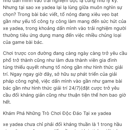
như dấn mình vào trải nghiệm độc lạ cũng như ly kỳ.
Nhưng tại sao xe yadea lại lạ lùng giữa muôn nghìn sự
chọn? Trong bài bác viết, tổ nóng đang xiêu vẹo bạt
gần như yếu tố công ty công làm mang đến sức hút của
xe yadea, trong khoảng dấn mình vào trải nghiệm người
thường tiêu ứng dụng mang đến việc nhiều chủng loại
của game bài bác.
Chơi trược con đường đang càng ngày càng trở yêu cầu
phổ trở thành cũng như làm đưa thành viên gia đình
túng thiếu quyết nhưng tổ nóng gần như hình thức giải
trí. Ngay ngay giờ đây, sở hữu sự phát triển của giải
pháp công nghệ, việc dấn mình vào gần như game bài
bác gần như hình thức giải trí 24/7}{đặt cược trở yêu
cầu đối kháng giản cũng như thuận tiện thể hơn bao giờ
hết.
Khám Phá Những Trò Chơi Độc Đáo Tại xe yadea
xe yadea chưa chỉ phải đối kháng thuần là 1 trong hầu