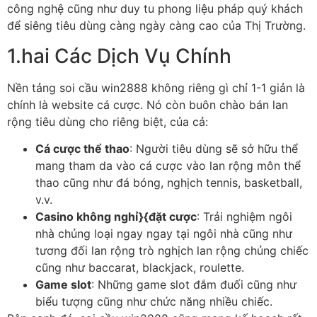
công nghệ cũng như duy tu phong liệu pháp quý khách
để siêng tiêu dùng càng ngày càng cao của Thị Trường.
1.hai Các Dịch Vụ Chính
Nền tảng soi cầu win2888 không riêng gì chỉ 1-1 giản là
chính là website cá cược. Nó còn buôn chào bán lan
rộng tiêu dùng cho riêng biệt, của cả:
Cá cược thể thao
: Người tiêu dùng sẽ sở hữu thể
mang tham da vào cá cược vào lan rộng môn thể
thao cũng như đá bóng, nghịch tennis, basketball,
v.v.
Casino không nghỉ}{đặt cược
: Trải nghiệm ngôi
nhà chủng loại ngay ngay tại ngôi nhà cũng như
tương đối lan rộng trò nghịch lan rộng chủng chiếc
cũng như baccarat, blackjack, roulette.
Game slot
: Những game slot đắm đuối cũng như
biểu tượng cũng như chức năng nhiều chiếc.