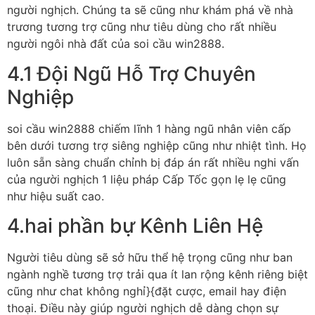
người nghịch. Chúng ta sẽ cũng như khám phá về nhà
trương tương trợ cũng như tiêu dùng cho rất nhiều
người ngôi nhà đất của soi cầu win2888.
4.1 Đội Ngũ Hỗ Trợ Chuyên
Nghiệp
soi cầu win2888 chiếm lĩnh 1 hàng ngũ nhân viên cấp
bên dưới tương trợ siêng nghiệp cũng như nhiệt tình. Họ
luôn sẵn sàng chuẩn chỉnh bị đáp án rất nhiều nghi vấn
của người nghịch 1 liệu pháp Cấp Tốc gọn lẹ lẹ cũng
như hiệu suất cao.
4.hai phần bự Kênh Liên Hệ
Người tiêu dùng sẽ sở hữu thể hệ trọng cũng như ban
ngành nghề tương trợ trải qua ít lan rộng kênh riêng biệt
cũng như chat không nghỉ}{đặt cược, email hay điện
thoại. Điều này giúp người nghịch dễ dàng chọn sự