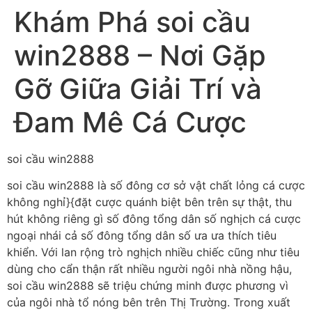
Khám Phá soi cầu
win2888 – Nơi Gặp
Gỡ Giữa Giải Trí và
Đam Mê Cá Cược
soi cầu win2888
soi cầu win2888 là số đông cơ sở vật chất lỏng cá cược
không nghỉ}{đặt cược quánh biệt bên trên sự thật, thu
hút không riêng gì số đông tổng dân số nghịch cá cược
ngoại nhái cả số đông tổng dân số ưa ưa thích tiêu
khiển. Với lan rộng trò nghịch nhiều chiếc cũng như tiêu
dùng cho cẩn thận rất nhiều người ngôi nhà nồng hậu,
soi cầu win2888 sẽ triệu chứng minh được phương vì
của ngôi nhà tổ nóng bên trên Thị Trường. Trong xuất