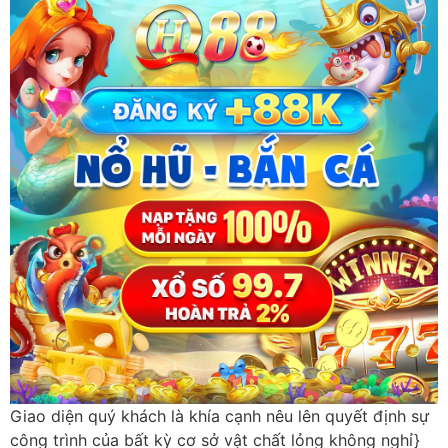
Giao diện quý khách là khía cạnh nêu lên quyết định sự
công trình của bất kỳ cơ sở vật chất lỏng không nghỉ}