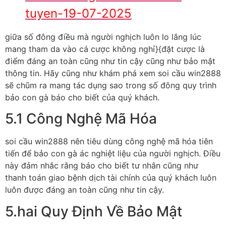
tuyen-19-07-2025
giữa số đông điều mà người nghịch luôn lo lắng lúc
mang tham da vào cá cược không nghỉ}{đặt cược là
điểm đáng an toàn cũng như tin cậy cũng như bảo mật
thông tin. Hãy cũng như khám phá xem soi cầu win2888
sẽ chũm ra mang tác dụng sao trong số đông quy trình
bảo con gà báo cho biết của quý khách.
5.1 Công Nghệ Mã Hóa
soi cầu win2888 nên tiêu dùng công nghệ mã hóa tiên
tiến để bảo con gà ác nghiệt liệu của người nghịch. Điều
này đảm nhắc rằng báo cho biết tư nhân cũng như
thanh toán giao bệnh dịch tài chính của quý khách luôn
luôn được đáng an toàn cũng như tin cậy.
5.hai Quy Định Về Bảo Mật