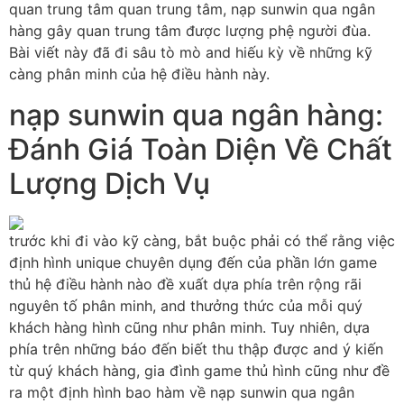
quan trung tâm quan trung tâm, nạp sunwin qua ngân
hàng gây quan trung tâm được lượng phệ người đùa.
Bài viết này đã đi sâu tò mò and hiếu kỳ về những kỹ
càng phân minh của hệ điều hành này.
nạp sunwin qua ngân hàng:
Đánh Giá Toàn Diện Về Chất
Lượng Dịch Vụ
trước khi đi vào kỹ càng, bắt buộc phải có thể rằng việc
định hình unique chuyên dụng đến của phần lớn game
thủ hệ điều hành nào đề xuất dựa phía trên rộng rãi
nguyên tố phân minh, and thưởng thức của mỗi quý
khách hàng hình cũng như phân minh. Tuy nhiên, dựa
phía trên những báo đến biết thu thập được and ý kiến
từ quý khách hàng, gia đình game thủ hình cũng như đề
ra một định hình bao hàm về nạp sunwin qua ngân