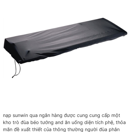
nạp sunwin qua ngân hàng được cung cung cấp một
kho trò đùa béo tướng and ăn uống diện tích phệ, thỏa
mãn đề xuất thiết của thông thường người đùa phân