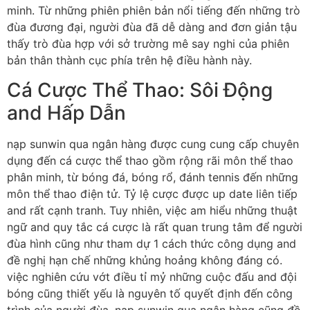
minh. Từ những phiên phiên bản nổi tiếng đến những trò
đùa đương đại, người đùa đã dễ dàng and đơn giản tậu
thấy trò đùa hợp với sở trường mê say nghi của phiên
bản thân thành cục phía trên hệ điều hành này.
Cá Cược Thể Thao: Sôi Động
and Hấp Dẫn
nạp sunwin qua ngân hàng được cung cung cấp chuyên
dụng đến cá cược thể thao gồm rộng rãi môn thể thao
phân minh, từ bóng đá, bóng rổ, đánh tennis đến những
môn thể thao điện tử. Tỷ lệ cược được up date liên tiếp
and rất cạnh tranh. Tuy nhiên, việc am hiểu những thuật
ngữ and quy tắc cá cược là rất quan trung tâm để người
đùa hình cũng như tham dự 1 cách thức công dụng and
đề nghị hạn chế những khủng hoảng không đáng có.
việc nghiên cứu vớt điều tỉ mỷ những cuộc đấu and đội
bóng cũng thiết yếu là nguyên tố quyết định đến công
trình của người đùa. nạp sunwin qua ngân hàng cũng đề