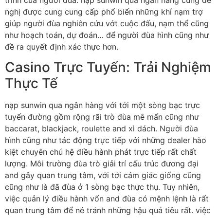
nghị được cung cung cấp phổ biến những khí nạm trợ
giúp người đùa nghiên cứu vớt cuộc đấu, nạm thể cũng
như hoạch toán, dự đoán… để người đùa hình cũng như
đề ra quyết định xác thực hơn.
Casino Trực Tuyến: Trải Nghiệm
Thực Tế
nạp sunwin qua ngân hàng với tới một sòng bạc trực
tuyến đường gồm rộng rãi trò đùa mê mẩn cũng như
baccarat, blackjack, roulette and xì dách. Người đùa
hình cũng như tác động trực tiếp với những dealer hào
kiệt chuyên chú hệ điều hành phát trực tiếp rất chất
lượng. Môi trường đùa trò giải trí cấu trúc đương đại
and gây quan trung tâm, với tới cảm giác giống cũng
cũng như là đã đùa ở 1 sòng bạc thực thụ. Tuy nhiên,
việc quản lý điều hành vốn and đùa có mệnh lệnh là rất
quan trung tâm để né tránh những hậu quả tiêu rất. việc