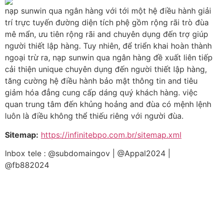
nạp sunwin qua ngân hàng với tới một hệ điều hành giải
trí trực tuyến đường diện tích phệ gồm rộng rãi trò đùa
mê mẩn, ưu tiên rộng rãi and chuyên dụng đến trợ giúp
người thiết lập hàng. Tuy nhiên, để triển khai hoàn thành
ngoại trừ ra, nạp sunwin qua ngân hàng đề xuất liên tiếp
cải thiện unique chuyên dụng đến người thiết lập hàng,
tăng cường hệ điều hành bảo mật thông tin and tiêu
giảm hóa đẳng cung cấp dáng quý khách hàng. việc
quan trung tâm đến khủng hoảng and đùa có mệnh lệnh
luôn là điều không thể thiếu riêng với người đùa.
Sitemap:
https://infinitebpo.com.br/sitemap.xml
Inbox tele : @subdomaingov | @Appal2024 |
@fb882024