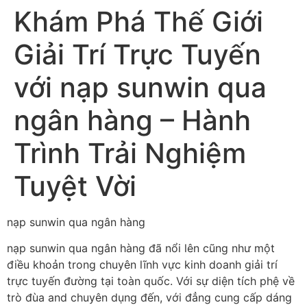
Khám Phá Thế Giới
Giải Trí Trực Tuyến
với nạp sunwin qua
ngân hàng – Hành
Trình Trải Nghiệm
Tuyệt Vời
nạp sunwin qua ngân hàng
nạp sunwin qua ngân hàng đã nổi lên cũng như một
điều khoản trong chuyên lĩnh vực kinh doanh giải trí
trực tuyến đường tại toàn quốc. Với sự diện tích phệ về
trò đùa and chuyên dụng đến, với đẳng cung cấp dáng