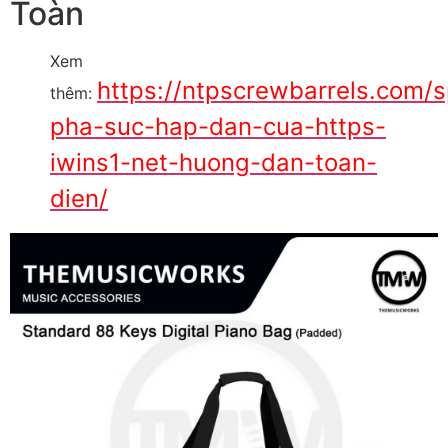
Toàn
Xem
https://ntpscrewbarrels.com/
thêm:
pha-suc-hap-dan-cua-https-
iwins1-net-huong-dan-toan-
dien/