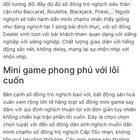
đối tương đối đầy đủ đủ số đông trò nghịch siêu thân
cận như Baccarat, Roulette, Blackjack, Poker,… Người
nghịch sẽ tiến hành dấn mình chạm̀o nhấn thấy giống
như đang nghịch tại 1 sòng bài đích thực, với số đông
Dealer xinh tươi với bài khách tham quan dạng với siêng
nghiệp với siêng nghiệp. Chất lượng giao diện với tiếng
động sắc nét, không delay, mang lại sự nhộn nhịp với
nhộn nhịp.
Mini game phong phú với lôi
cuốn
Bên cạnh số đông trò nghịch bao với, bất động sản hoà
xuân xem rộng lớn tế hàng loạt số đông mini game say
đắm với qui định nghịch thuận lợi với đơn giản tuy nhiên
không chiến bại trận phần lôi cuốn. Đây là chọn chọn
chọn tuyệt vời đến số đông dân sinh nghịch muốn dấn
mình chạm̀o số đông trò nghịch Cấp Tốc nhẹn, không
tốn quá lan rộng thời hạn. Các mini game này thường