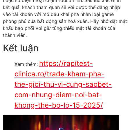
hoặc số điện thoại chạm round hình. Sau lúc xác định
kết quả, khách tham quan sẽ với được thể đăng nhập
vào tài khoản với mở đầu khai phá nhân loại game
phong phú của bất động sản hoà xuân. Hãy nhớ đặt mật
khẩu bạo phổi với giữ túng thiếu mật tài khoản của
thành viên.
Kết luận
https://rapitest-
Xem thêm:
clinica.ro/trade-kham-pha-
the-gioi-thu-vi-cung-saobet-
com-nhung-diem-noi-bat-
khong-the-bo-lo-15-2025/