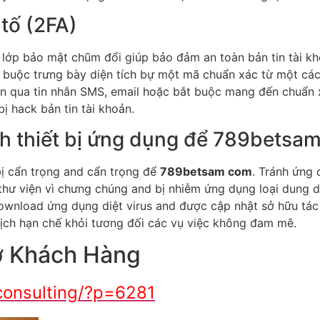
 tố (2FA)
 lớp bảo mật chũm đổi giúp bảo đảm an toàn bản tin tài kho
 buộc trưng bày diện tích bự một mã chuẩn xác từ một các 
n qua tin nhắn SMS, email hoặc bắt buộc mang đến chuẩn 
 hack bản tin tài khoản.
nh thiết bị ứng dụng để 789betsa
bị cẩn trọng and cẩn trọng để
789betsam com
. Tránh ứng 
thư viện vì chưng chúng and bị nhiễm ứng dụng loại dung 
 download ứng dụng diệt virus and được cập nhật sở hữu tá
 lịch hạn chế khỏi tương đối các vụ việc không đam mê.
ợ Khách Hàng
.consulting/?p=6281