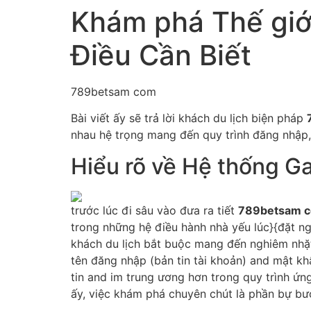
Khám phá Thế gi
Điều Cần Biết
789betsam com
Bài viết ấy sẽ trả lời khách du lịch biện pháp
nhau hệ trọng mang đến quy trình đăng nhập,
Hiểu rõ về Hệ thống G
trước lúc đi sâu vào đưa ra tiết
789betsam 
trong những hệ điều hành nhà yếu lúc}{đặt n
khách du lịch bắt buộc mang đến nghiêm nhặt
tên đăng nhập (bản tin tài khoản) and mật kh
tin and im trung ương hơn trong quy trình ứ
ấy, việc khám phá chuyên chút là phần bự bư