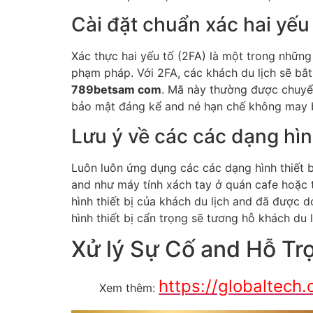
Cài đặt chuẩn xác hai yếu
Xác thực hai yếu tố (2FA) là một trong những
phạm pháp. Với 2FA, các khách du lịch sẽ bắt
789betsam com
. Mã này thường được chuyể
bảo mật đáng kể and né hạn chế không may bị
Lưu ý về các các dạng hì
Luôn luôn ứng dụng các các dạng hình thiết 
and như máy tính xách tay ở quán cafe hoặc 
hình thiết bị của khách du lịch and đã được
hình thiết bị cẩn trọng sẽ tương hỗ khách du
Xử lý Sự Cố and Hỗ Tr
https://globaltech
Xem thêm: