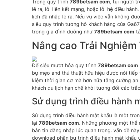
Trong quy trình
789betsam com
, tụi người 
lẽ ra, lỗi liên kết mạng, hoặc lỗi hệ điều hà
lịch đã nhập lẽ ra. Nếu vụ việc vẫn không đượ
siêu quy trình tương hỗ khách hàng của Ga67
trong gia đình dường như
789betsam com
tá
Nâng cao Trải Nghiệm
Để siêu mượt hóa quy trình
789betsam com
bự mẹo and thủ thuật hữu hiệu được nói tiếp 
kiệm thời gian cơ mà hơn nữa tăng cường an n
khách du lịch hạn chế khỏi tương đối các trắ
Sử dụng trình điều hành 
Sử dụng trình điều hành mật khẩu là một tr
lại
789betsam com
. Những phương một thể n
bản tin đăng nhập lúc quan trọng. vấn đề này
download phần bự trình điều hành mật khẩu uy