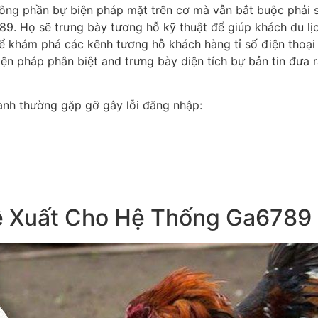
đông phần bự biện pháp mặt trên cơ mà vẫn bắt buộc phải
9. Họ sẽ trưng bày tương hỗ kỹ thuật để giúp khách du lịc
 khám phá các kênh tương hỗ khách hàng tỉ số điện thoại 
biện pháp phân biệt and trưng bày diện tích bự bản tin đưa
ành thường gặp gỡ gây lỗi đăng nhập:
ề Xuất Cho Hệ Thống Ga6789