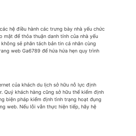
 các hệ điều hành các trưng bày nhà yếu chức
ảo mật để thỏa thuận danh tính của nhà yếu
ối không sẻ phân tách bản tin cá nhân cùng
n trang web Ga6789 để hứa hứa hẹn quy trình
ernet của khách du lịch sở hữu nỗ lực định
er. Quý khách hàng cũng sở hữu thể kiểm định
ng biện pháp kiểm định tình trạng hoạt đụng
 web. Nếu lỗi vẫn thực hiện tiếp, hãy hệ