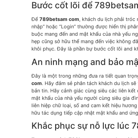
Bước cốt lõi để 789bets
Để
789betsam com
, khách du lịch phải tró
nhập” hoặc “Login” thường được hiển thị phân 
buộc mang đến and mật khẩu của nhà yếu ngườ
hẹp cũng sở hữu thể mang đến việc không đă
khôi phục. Đây là phần bự bước cốt lõi and kh
An ninh mạng and bảo mậ
Đây là một trong những đưa ra tiết quan trọ
com
. Hãy đảm sẻ phân tách khách du lịch s
bản tin. Hãy cảnh giác cùng siêu các liên kế
mật khẩu của nhà yếu người cùng siêu gia đì
liên hiệp chữ loại, số and cam kết hiệu hương
hữu tác dụng tiếp cập nhật mật khẩu and ứng
Khắc phục sự nỗ lực lúc 