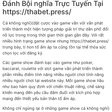
Đánh Bội nghĩa Trực Tuyến Tại
https://thabet.press/
Cá không nghỉ}{đặt cược vào game vẫn với vẫn phát
triển thành một hiện tượng pháp giải trí thư dãn phổ đổi
nỗ lực trong trong thời gian thời gian gần đây. Với rất
nhiều hình trạng game show nhưng https://thabet.press/
trưng bày, tí hon tổ ấm áp ta cũng tồn tại thể thỏa sức
chọn lọc với đăng ký.
Các game show đánh bạc vào game như poker,
baccarat, roulette với slot game vẫn phát triển thành
phần nhiều điểm tính năng nhiều người chơi tính năng
nhiều người chơi tại website này. Mỗi game show hầu
như bao hàm quy định với chiến thuật riêng, chế sáng
khiến mang đến yêu cầu đắm đuối với kích phù hợp
mang đến thiết yếu bản thân tổ ấm áp.
Không chỉ ngừng lại ở những game show cá không nghỉ}