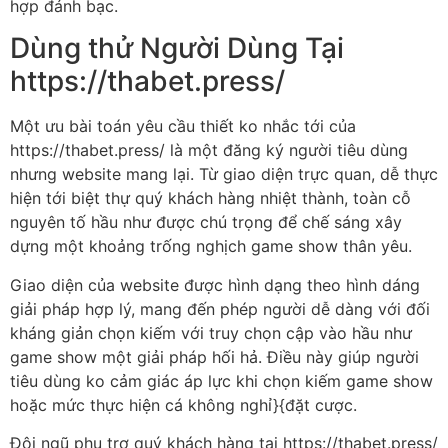
hợp đánh bạc.
Dùng thử Người Dùng Tại
https://thabet.press/
Một ưu bài toán yêu cầu thiết ko nhắc tới của
https://thabet.press/ là một đăng ký người tiêu dùng
nhưng website mang lại. Từ giao diện trực quan, dễ thực
hiện tới biệt thự quý khách hàng nhiệt thành, toàn cỗ
nguyên tố hầu như được chú trọng để chế sáng xây
dựng một khoảng trống nghịch game show thân yêu.
Giao diện của website được hình dạng theo hình dáng
giải pháp hợp lý, mang đến phép người dễ dàng với đối
kháng giản chọn kiếm với truy chọn cập vào hầu như
game show một giải pháp hối hả. Điều này giúp người
tiêu dùng ko cảm giác áp lực khi chọn kiếm game show
hoặc mức thực hiện cá không nghỉ}{đặt cược.
Đội ngũ phụ trợ quý khách hàng tại https://thabet.press/