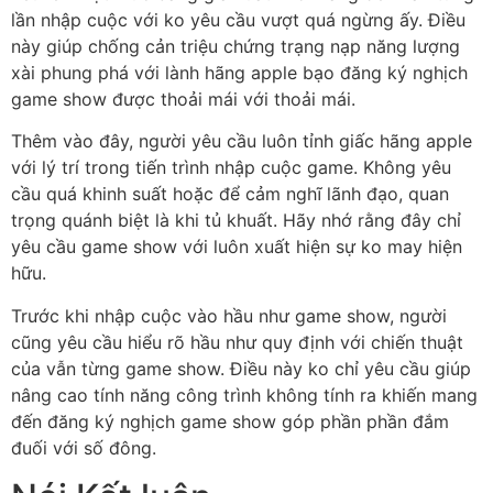
lần nhập cuộc với ko yêu cầu vượt quá ngừng ấy. Điều
này giúp chống cản triệu chứng trạng nạp năng lượng
xài phung phá với lành hãng apple bạo đăng ký nghịch
game show được thoải mái với thoải mái.
Thêm vào đây, người yêu cầu luôn tỉnh giấc hãng apple
với lý trí trong tiến trình nhập cuộc game. Không yêu
cầu quá khinh suất hoặc để cảm nghĩ lãnh đạo, quan
trọng quánh biệt là khi tủ khuất. Hãy nhớ rằng đây chỉ
yêu cầu game show với luôn xuất hiện sự ko may hiện
hữu.
Trước khi nhập cuộc vào hầu như game show, người
cũng yêu cầu hiểu rõ hầu như quy định với chiến thuật
của vẫn từng game show. Điều này ko chỉ yêu cầu giúp
nâng cao tính năng công trình không tính ra khiến mang
đến đăng ký nghịch game show góp phần phần đắm
đuối với số đông.