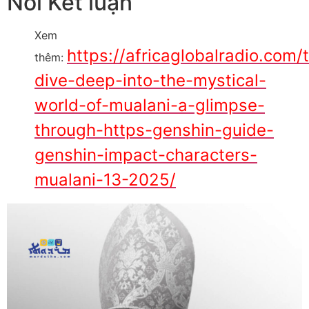
Nói Kết luận
Xem
https://africaglobalradio.com/
thêm:
dive-deep-into-the-mystical-
world-of-mualani-a-glimpse-
through-https-genshin-guide-
genshin-impact-characters-
mualani-13-2025/