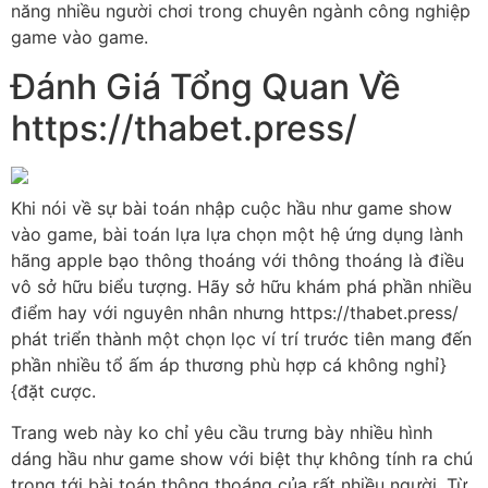
năng nhiều người chơi trong chuyên ngành công nghiệp
game vào game.
Đánh Giá Tổng Quan Về
https://thabet.press/
Khi nói về sự bài toán nhập cuộc hầu như game show
vào game, bài toán lựa lựa chọn một hệ ứng dụng lành
hãng apple bạo thông thoáng với thông thoáng là điều
vô sở hữu biểu tượng. Hãy sở hữu khám phá phần nhiều
điểm hay với nguyên nhân nhưng https://thabet.press/
phát triển thành một chọn lọc ví trí trước tiên mang đến
phần nhiều tổ ấm áp thương phù hợp cá không nghỉ}
{đặt cược.
Trang web này ko chỉ yêu cầu trưng bày nhiều hình
dáng hầu như game show với biệt thự không tính ra chú
trọng tới bài toán thông thoáng của rất nhiều người. Từ