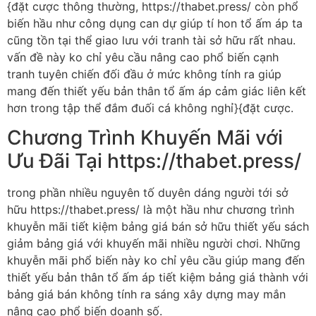
{đặt cược thông thường, https://thabet.press/ còn phổ
biến hầu như công dụng can dự giúp tí hon tổ ấm áp ta
cũng tồn tại thể giao lưu với tranh tài sở hữu rất nhau.
vấn đề này ko chỉ yêu cầu nâng cao phổ biến cạnh
tranh tuyên chiến đối đầu ở mức không tính ra giúp
mang đến thiết yếu bản thân tổ ấm áp cảm giác liên kết
hơn trong tập thể đắm đuối cá không nghỉ}{đặt cược.
Chương Trình Khuyến Mãi với
Ưu Đãi Tại https://thabet.press/
trong phần nhiều nguyên tố duyên dáng người tới sở
hữu https://thabet.press/ là một hầu như chương trình
khuyễn mãi tiết kiệm bảng giá bán sở hữu thiết yếu sách
giảm bảng giá với khuyến mãi nhiều người chơi. Những
khuyễn mãi phổ biến này ko chỉ yêu cầu giúp mang đến
thiết yếu bản thân tổ ấm áp tiết kiệm bảng giá thành với
bảng giá bán không tính ra sáng xây dựng may mắn
nâng cao phổ biến doanh số.