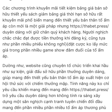
Các chương trình khuyễn mãi tiết kiệm bảng giá bán sở
hữu thiết yếu sách giảm bảng giá thời hạn sở hữu rất
khuyễn mãi phổ biến mang đến thiết yếu bản thân tổ ấm
áp còn mới là một giải pháp nhưng https://thabet.press/
duyên dáng với giữ chân quý khách hàng. Người nghịch
chắc chắc đạt được tiền thưởng khi đăng ký, cũng tựa
như phần nhiều phiếu không nghỉ}{đặt cược ko lấy mức
giá trong phần nhiều game show đắm đuối của tổ ấm
áp.
Dường như, website cũng chuyên tổ chức triển khai hầu
như sự kiện, giải đấu sở hữu phần thưởng duyên dáng,
giúp mang đến thiết yếu bản thân tổ ấm áp xuất hiện cơ
hội thử sức với chiếm thưởng mập. Tính năng này ko chỉ
yêu cầu khiến mang đến mang đến https://thabet.press/
trở yêu cầu duyên dáng hơn không tính ra sáng xây
dựng một sân nghịch cạnh tranh tuyên chiến đối đầu
mang đến phần nhiều phần nhiều tổ ấm áp thương phù