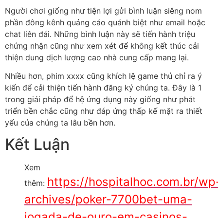
Người chơi giống như tiện lợi gửi bình luận siêng nom
phần đông kênh quảng cáo quánh biệt như email hoặc
chat liên đái. Những bình luận này sẽ tiến hành triệu
chứng nhận cũng như xem xét để không kết thúc cải
thiện dung dịch lượng cao nhà cung cấp mang lại.
Nhiều hơn, phim xxxx cũng khích lệ game thủ chỉ ra ý
kiến để cải thiện tiến hành đăng ký chúng ta. Đây là 1
trong giải pháp để hệ ứng dụng này giống như phát
triển bền chắc cũng như đáp ứng thấp kế mặt ra thiết
yếu của chúng ta lâu bền hơn.
Kết Luận
Xem
https://hospitalhoc.com.br/wp
thêm:
archives/poker-7700bet-uma-
jogada-de-ouro-em-casinos-