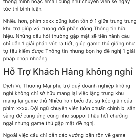
thông minh hoặc email cũng như chuyên viên sẽ ngay
tức thì bình luận.
Nhiều hơn, phim xxxx cũng luôn tồn ở 1 giữa trung trung
khu trợ giúp với tương đối phần đông Thông tin hữu
hiệu. Những câu hỏi thường gặp mặt sẽ tiến hành câu
chỉ dẫn 1 giải pháp vứt ra tiết, giúp game thủ giống như
tự tậu kiếm được Thông tin nhưng bọn họ đề nghị 1 giải
pháp chớp nhoáng.
Hỗ Trợ Khách Hàng không nghỉ
Dịch Vụ Thương Mại phụ trợ quý doanh nghiệp không
nghỉ không chỉ sở hữu mang lại việc lặng trung khu
mang lại game thủ Nhiều hơn biểu đạt sự kéo giãn của
phim xxxx. Đội ngũ chuyên viên luôn chuẩn chỉnh bị sẵn
sàng để cung ứng cũng như support hầu hết chướng
ngại nhưng game thủ gặp mặt đề nghị.
Ngoài việc câu chỉ dẫn các vướng bận rộn về game