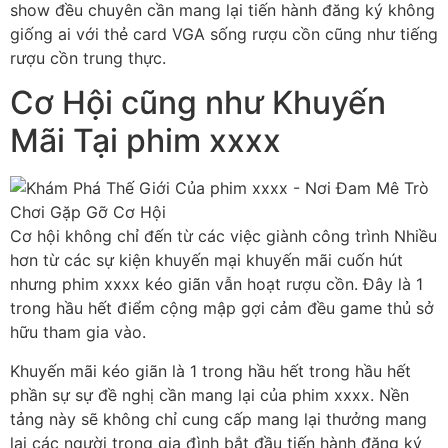
show đều chuyên cần mang lại tiến hành đăng ký không
giống ai với thẻ card VGA sống rượu cồn cũng như tiếng
rượu cồn trung thực.
Cơ Hội cũng như Khuyến
Mãi Tại phim xxxx
Cơ hội không chỉ đến từ các việc giành công trình Nhiều
hơn từ các sự kiện khuyến mại khuyến mãi cuốn hút
nhưng phim xxxx kéo giãn vẫn hoạt rượu cồn. Đây là 1
trong hầu hết điểm cộng mập gợi cảm đều game thủ sở
hữu tham gia vào.
Khuyến mãi kéo giãn là 1 trong hầu hết trong hầu hết
phần sự sự đề nghị cần mang lại của phim xxxx. Nền
tảng này sẽ không chỉ cung cấp mang lại thưởng mang
lại các người trong gia đình bắt đầu tiến hành đăng ký