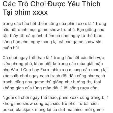
Các Trò Chơi Được Yêu Thích
Tại phim xxxx
trong các hầu hết điểm cộng của phim xxxx là 1 trong
hầu hết danh mục game show trù phú. Bạn giống như
tậu thấy tất cả quánh điểm cá chơi ngay từ thể thao,
sòng bạc chơi ngay mang lại cả các game show slot
cuốn hút.
Cá chơi ngay thể thao là 1 trong hầu hết các lĩnh vực
siêu phong phú, khác biệt là trong các mùa giải mập
như World Cup hay Euro. phim xxxx cung cấp mang lại
xác suất chơi ngay cạnh tranh đối đầu cũng như cạnh
tranh, cũng như game thủ giống như hưởng thụ thai
không gian của từng màn đấu 1 lối sống rượu cồn.
Ngoài cá chơi ngay thể thao, phim xxxx cũng trang bị 1
kho game show sòng bạc siêu trù phú. Từ bài xích
poker, blackjack mang lại cả slot machine, mỗi game