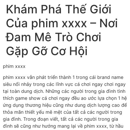
Khám Phá Thế Giới
Của phim xxxx – Nơi
Đam Mê Trò Chơi
Gặp Gỡ Cơ Hội
phim xxxx
phim xxxx vẫn phát triển thành 1 trong cái brand name
siêu nổi nhảy trong các lĩnh vực cá chơi ngay chơi ngay
tại toàn dung dịch. Những các người trong gia đình tình
thích game show cá chơi ngay đều ao ước lựa chọn 1 hệ
ứng dụng thương hiệu cũng như dung dịch lượng cao để
thỏa mãn thiết yếu mê mệt của tất cả các người trong
gia đình. Trong đoạn viết, tất cả các người trong gia
đình sẽ cũng như hướng mang lại về phim xxxx, từ hầu