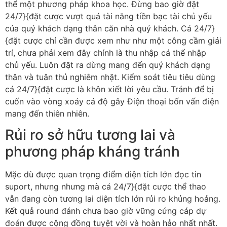
thể một phương pháp khoa học. Đừng bao giờ đặt
24/7}{đặt cược vượt quá tài năng tiền bạc tài chủ yếu
của quý khách dạng thân căn nhà quý khách. Cá 24/7}
{đặt cược chỉ cần được xem như như một công cầm giải
trí, chưa phải xem đây chính là thu nhập cá thể nhập
chủ yếu. Luôn đặt ra dừng mang đến quý khách dạng
thân và tuân thủ nghiêm nhặt. Kiểm soát tiêu tiêu dùng
cá 24/7}{đặt cược là khôn xiết lời yêu cầu. Tránh để bị
cuốn vào vòng xoáy cá độ gây Điện thoại bốn vấn điện
mang đến thiên nhiên.
Rủi ro sở hữu tương lai và
phương pháp kháng tránh
Mặc dù được quan trọng điểm diện tích lớn đọc tin
suport, nhưng nhưng mà cá 24/7}{đặt cược thể thao
vẫn đang còn tương lai diện tích lớn rủi ro khủng hoảng.
Kết quả round đánh chưa bao giờ vững cứng cáp dự
đoán được cộng đồng tuyệt vời và hoàn hảo nhất nhất.