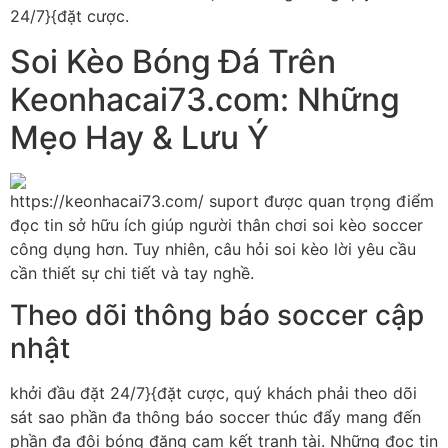
24/7}{đặt cược.
Soi Kèo Bóng Đá Trên
Keonhacai73.com: Những
Mẹo Hay & Lưu Ý
https://keonhacai73.com/ suport được quan trọng điểm
đọc tin sở hữu ích giúp người thân chơi soi kèo soccer
công dụng hơn. Tuy nhiên, câu hỏi soi kèo lời yêu cầu
cần thiết sự chi tiết và tay nghề.
Theo dõi thông báo soccer cập
nhật
khởi đầu đặt 24/7}{đặt cược, quý khách phải theo dõi
sát sao phần đa thông báo soccer thúc đẩy mang đến
phần đa đội bóng đăng cam kết tranh tài. Những đọc tin