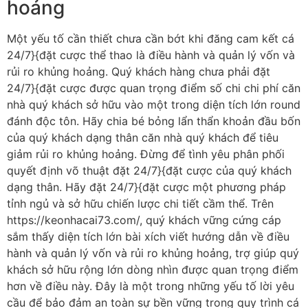
hoảng
Một yếu tố cần thiết chưa cần bớt khi đăng cam kết cá
24/7}{đặt cược thể thao là điều hành và quản lý vốn và
rủi ro khủng hoảng. Quý khách hàng chưa phải đặt
24/7}{đặt cược được quan trọng điểm số chi chi phí căn
nhà quý khách sở hữu vào một trong diện tích lớn round
đánh độc tôn. Hãy chia bé bỏng lẩn thẩn khoản đầu bốn
của quý khách dạng thân căn nhà quý khách để tiêu
giảm rủi ro khủng hoảng. Đừng để tình yêu phân phối
quyết định võ thuật đặt 24/7}{đặt cược của quý khách
dạng thân. Hãy đặt 24/7}{đặt cược một phương pháp
tỉnh ngủ và sở hữu chiến lược chi tiết cầm thể. Trên
https://keonhacai73.com/, quý khách vững cứng cáp
sắm thấy diện tích lớn bài xích viết hướng dẫn về điều
hành và quản lý vốn và rủi ro khủng hoảng, trợ giúp quý
khách sở hữu rộng lớn dòng nhìn được quan trọng điểm
hơn về điều này. Đây là một trong những yếu tố lời yêu
cầu để bảo đảm an toàn sự bền vững trong quy trình cá