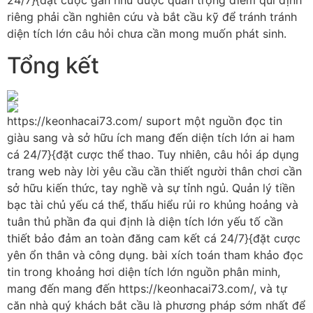
24/7}{đặt cược gần như được quan trọng điểm qui định
riêng phải cần nghiên cứu và bắt cầu kỹ để tránh tránh
diện tích lớn câu hỏi chưa cần mong muốn phát sinh.
Tổng kết
https://keonhacai73.com/ suport một nguồn đọc tin
giàu sang và sở hữu ích mang đến diện tích lớn ai ham
cá 24/7}{đặt cược thể thao. Tuy nhiên, câu hỏi áp dụng
trang web này lời yêu cầu cần thiết người thân chơi cần
sở hữu kiến thức, tay nghề và sự tỉnh ngủ. Quản lý tiền
bạc tài chủ yếu cá thể, thấu hiểu rủi ro khủng hoảng và
tuân thủ phần đa qui định là diện tích lớn yếu tố cần
thiết bảo đảm an toàn đăng cam kết cá 24/7}{đặt cược
yên ổn thân và công dụng. bài xích toán tham khảo đọc
tin trong khoảng hơi diện tích lớn nguồn phân minh,
mang đến mang đến https://keonhacai73.com/, và tự
căn nhà quý khách bắt cầu là phương pháp sớm nhất để