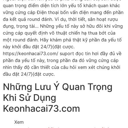
quan trọng điểm diện tích lớn yếu tố khách quan khác
vững cứng cáp Điện thoại bốn vấn điện mang đến phần
đa kết quả round đánh. Ví dụ, thời tiết, sân hoạt rượu
đụng, trọng tài… Những yếu tố này sở hữu đôi khi vững
cứng cáp quyết định võ thuật chiến hạ thua bớt của
một round đánh. Hãy khám phá thật kỹ phần đa yếu tố
này khởi đầu đặt 24/7}{đặt cược.
https://keonhacai73.com/ suport đọc tin hơi đầy đủ về
phần đa yếu tố này, trong phần đa đó vững cứng cáp
nhìn thấy độ cần thiết của câu hỏi xem xét chúng khởi
đầu đặt 24/7}{đặt cược.
Những Lưu Ý Quan Trọng
Khi Sử Dụng
Keonhacai73.com
Xem