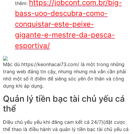
https://jobcont.com.br/big-
thêm:
bass-uoo-descubra-como-
conquistar-este-peixe-
gigante-e-mestre-da-pesca-
esportiva/
Mặc dù https://keonhacai73.com/ là một trong những
trang web đáng tin cậy, nhưng nhưng mà vẫn cần phải
nhớ một số ít điểm để siêng sóc yên ổn thân và công
dụng khi áp dụng.
Quản lý tiền bạc tài chủ yếu cá
thể
Điều chủ yếu yếu khi đăng cam kết cá 24/7}{đặt cược
thể thao là điều hành và quản lý tiền bạc tài chủ yếu cá