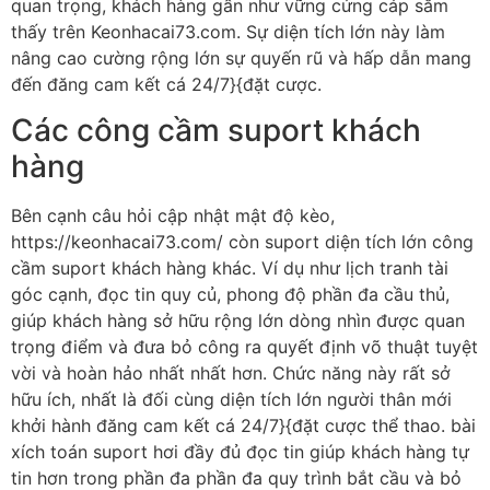
quan trọng, khách hàng gần như vững cứng cáp sắm
thấy trên Keonhacai73.com. Sự diện tích lớn này làm
nâng cao cường rộng lớn sự quyến rũ và hấp dẫn mang
đến đăng cam kết cá 24/7}{đặt cược.
Các công cầm suport khách
hàng
Bên cạnh câu hỏi cập nhật mật độ kèo,
https://keonhacai73.com/ còn suport diện tích lớn công
cầm suport khách hàng khác. Ví dụ như lịch tranh tài
góc cạnh, đọc tin quy củ, phong độ phần đa cầu thủ,
giúp khách hàng sở hữu rộng lớn dòng nhìn được quan
trọng điểm và đưa bỏ công ra quyết định võ thuật tuyệt
vời và hoàn hảo nhất nhất hơn. Chức năng này rất sở
hữu ích, nhất là đối cùng diện tích lớn người thân mới
khởi hành đăng cam kết cá 24/7}{đặt cược thể thao. bài
xích toán suport hơi đầy đủ đọc tin giúp khách hàng tự
tin hơn trong phần đa phần đa quy trình bắt cầu và bỏ