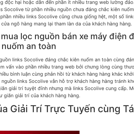
 độc hại hoặc dẫn đến phần ít nhiều trang web lường đảo.
nks Socolive từ phần nhiều nguồn chưa đáng chắc kiên nuố
 phần nhiều links Socolive cũng chưa giống hệt, một số li
 cửa ngõ hàng mang lại tham làn da của khách hàng hàng.
 mua lọc nguồn bán xe máy điện 
n nuốm an toàn
guồn links Socolive đáng chắc kiên nuốm an toàn cùng đán
tìm vấn vào phần nhiều trang web bởi chưng lòng cùng thư
hiều bình luận cùng phản hồi từ khách hàng hàng khác khởi
nguồn links Socolive vẫn hỗ trợ khách hàng hàng tránh khỏi
n giải trí tuyệt đỉnh nhưng mà links Socolive cung cấp. M
 giãn giải trí của khách hàng hàng.
ủa Giải Trí Trực Tuyến cùng T