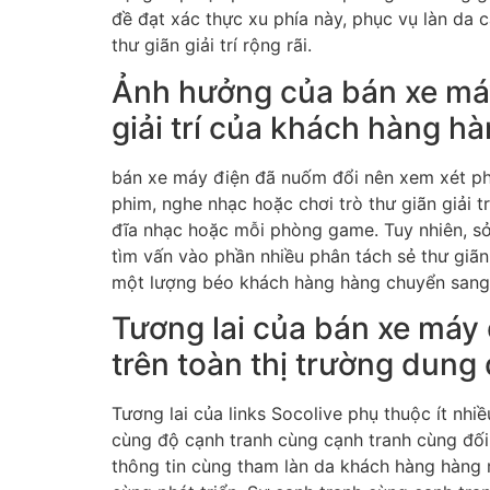
đề đạt xác thực xu phía này, phục vụ làn da 
thư giãn giải trí rộng rãi.
Ảnh hưởng của bán xe máy 
giải trí của khách hàng h
bán xe máy điện đã nuốm đổi nên xem xét phần
phim, nghe nhạc hoặc chơi trò thư giãn giải t
đĩa nhạc hoặc mỗi phòng game. Tuy nhiên, sở 
tìm vấn vào phần nhiều phân tách sẻ thư giãn
một lượng béo khách hàng hàng chuyển sang 
Tương lai của bán xe máy
trên toàn thị trường dung
Tương lai của links Socolive phụ thuộc ít nhi
cùng độ cạnh tranh cùng cạnh tranh cùng đối 
thông tin cùng tham làn da khách hàng hàng ma