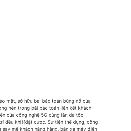
béo mật, sở hữu bài bác toán bùng nổ của
ng nên trong bài bác toán liên kết khách
triển của công nghệ 5G cùng làn da tốc
rí đều khi}{đặt cược. Sự tiện thể dụng, công
ồm say mê khách hàng hàng. bán xe máy điện