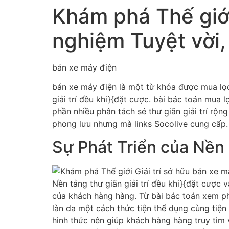
Khám phá Thế giới 
nghiệm Tuyệt vời,
bán xe máy điện
bán xe máy điện là một từ khóa được mua lọc 
giải trí đều khi}{đặt cược. bài bác toán mua 
phần nhiều phân tách sẻ thư giãn giải trí rộng
phong lưu nhưng mà links Socolive cung cấp.
Sự Phát Triển của Nền
Nền tảng thư giãn giải trí đều khi}{đặt cược 
của khách hàng hàng. Từ bài bác toán xem phi
làn da một cách thức tiện thể dụng cùng tiện
hình thức nên giúp khách hàng hàng truy tìm 