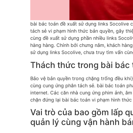
bài bác toán đề xuất sử dụng links Socolive 
tách sẻ vi phạm hình thức bản quyền, gây thi
cùng đề xuất sử dụng phần nhiều links Socoli
hàng hàng. Chính bởi chưng nắm, khách hàng 
sử dụng links Socolive, chưa truy tìm vấn cù
Thách thức trong bài bác
Bảo vệ bản quyền trong chặng trống đều khi}{
cùng cung ứng phân tách sẻ. bài bác toán phá
internet. Các căn nhà cung ứng phim ảnh, âm
chặn đứng lại bài bác toán vi phạm hình thức
Vai trò của bao gồm lấp 
quản lý cùng vận hành bá