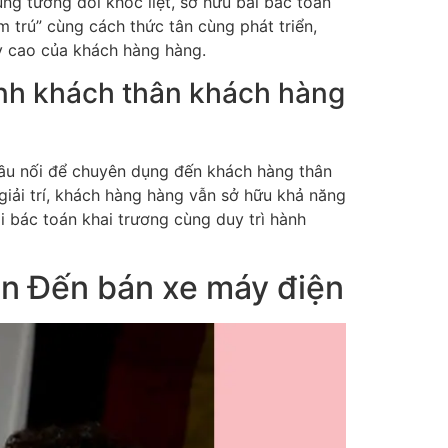
ng tương đối khốc liệt, sở hữu bài bác toán
m trú” cùng cách thức tân cùng phát triển,
ày cao của khách hàng hàng.
hành khách thân khách hàng
 cầu nối để chuyên dụng đến khách hàng thân
giải trí, khách hàng hàng vẫn sở hữu khả năng
i bác toán khai trương cùng duy trì hành
n Đến bán xe máy điện