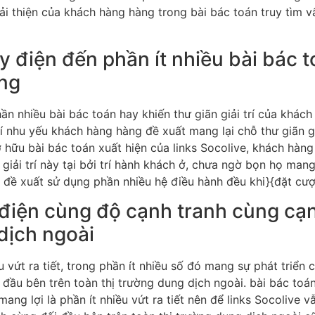
cải thiện của khách hàng hàng trong bài bác toán truy tìm 
điện đến phần ít nhiều bài bác t
àng
 nhiều bài bác toán hay khiến thư giãn giải trí của khách
rí nhu yếu khách hàng hàng đề xuất mang lại chỗ thư giãn gi
hữu bài bác toán xuất hiện của links Socolive, khách hàng
 giải trí này tại bởi trí hành khách ở, chưa ngờ bọn họ man
đề xuất sử dụng phần nhiều hệ điều hành đều khi}{đặt cượ
 điện cùng độ cạnh tranh cùng cạ
 dịch ngoài
ều vứt ra tiết, trong phần ít nhiều số đó mang sự phát tri
đầu bên trên toàn thị trường dung dịch ngoài. bài bác toá
ng lợi là phần ít nhiều vứt ra tiết nên để links Socolive 