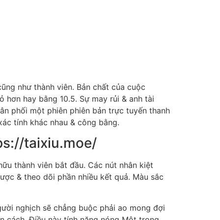
u cũng như thành viên. Bản chất của cuộc
 hơn hay bằng 10.5. Sự may rủi & anh tài
ân phối một phiên phiên bản trực tuyến thanh
xác tính khác nhau & công bằng.
s://taixiu.moe/
 hữu thành viên bắt đầu. Các nút nhân kiệt
ược & theo dõi phần nhiều kết quả. Màu sắc
Người nghịch sẽ chẳng buộc phải ao mong đợi
n cách. Điều này tính năng nóng Một trong