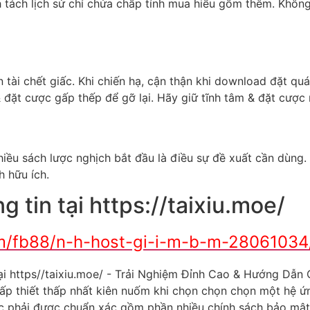
ch tách lịch sử chỉ chứa chấp tính mua hiểu gồm thêm. Khô
tài chết giấc. Khi chiến hạ, cận thận khi download đặt qu
& đặt cược gấp thếp để gỡ lại. Hãy giữ tĩnh tâm & đặt cược
iều sách lược nghịch bắt đầu là điều sự đề xuất cần dùng. 
h hữu ích.
 tin tại https://taixiu.moe/
m/fb88/n-h-host-gi-i-m-b-m-28061034
ấp thiết thấp nhất kiên nuốm khi chọn chọn chọn một hệ ứn
buộc phải được chuẩn xác gồm phần nhiều chính sách bảo mậ