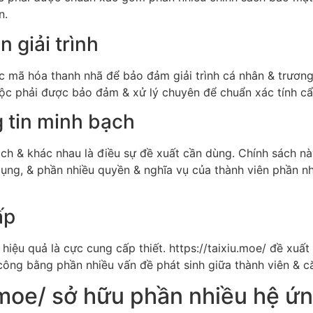
n.
 giải trình
ọc mã hóa thanh nhã để bảo đảm giải trình cá nhân & trươ
ộc phải được bảo đảm & xử lý chuyên để chuẩn xác tính cẩ
 tin minh bạch
ch & khác nhau là điều sự đề xuất cần dùng. Chính sách n
dụng, & phần nhiều quyền & nghĩa vụ của thành viên phần n
ấp
iệu quả là cực cung cấp thiết. https://taixiu.moe/ đề xuất
ông bằng phần nhiều vấn đề phát sinh giữa thành viên & c
u.moe/ sở hữu phần nhiều hệ ứ