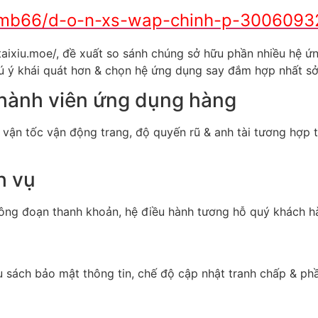
/mb66/d-o-n-xs-wap-chinh-p-3006093
taixiu.moe/, đề xuất so sánh chúng sở hữu phần nhiều hệ ứn
ú ý khái quát hơn & chọn hệ ứng dụng say đắm hợp nhất sở 
thành viên ứng dụng hàng
 vận tốc vận động trang, độ quyến rũ & anh tài tương hợp 
h vụ
ng đoạn thanh khoản, hệ điều hành tương hỗ quý khách hà
u sách bảo mật thông tin, chế độ cập nhật tranh chấp & ph