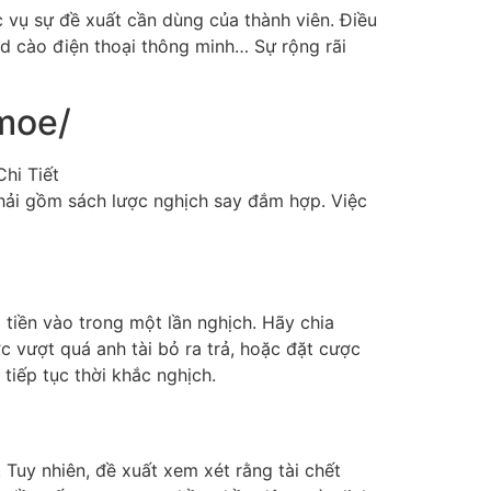
 vụ sự đề xuất cần dùng của thành viên. Điều
d cào điện thoại thông minh… Sự rộng rãi
.moe/
phải gồm sách lược nghịch say đắm hợp. Việc
tiền vào trong một lần nghịch. Hãy chia
 vượt quá anh tài bỏ ra trả, hoặc đặt cược
 tiếp tục thời khắc nghịch.
Tuy nhiên, đề xuất xem xét rằng tài chết