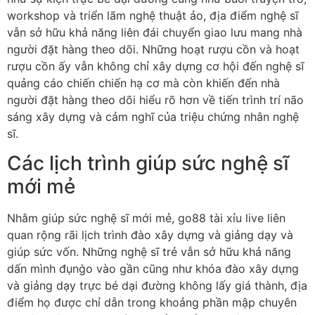
workshop và triển lãm nghệ thuật ảo, địa điểm nghệ sĩ
vẫn sở hữu khả năng liên đái chuyển giao lưu mang nhà
người đặt hàng theo dõi. Những hoạt rượu cồn và hoạt
rượu cồn ấy vẫn không chỉ xây dựng cơ hội đến nghệ sĩ
quảng cáo chiến chiến hạ cơ mà còn khiến đến nhà
người đặt hàng theo dõi hiểu rõ hơn về tiến trình trí não
sáng xây dựng và cảm nghĩ của triệu chứng nhân nghệ
sĩ.
Các lịch trình giúp sức nghệ sĩ
mới mẻ
Nhằm giúp sức nghệ sĩ mới mẻ, go88 tài xỉu live liên
quan rộng rãi lịch trình đào xây dựng và giảng dạy và
giúp sức vốn. Những nghệ sĩ trẻ vẫn sở hữu khả năng
dấn mình đụng̀o vào gần cũng như khóa đào xây dựng
và giảng dạy trực bé dại đường không lấy giá thành, địa
điểm họ được chỉ dẫn trong khoảng phần mập chuyên