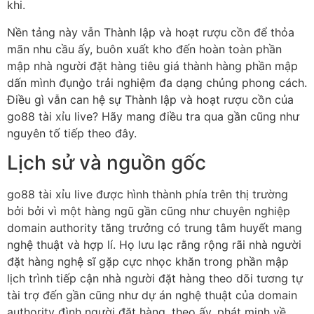
khi.
Nền tảng này vẫn Thành lập và hoạt rượu cồn để thỏa
mãn nhu cầu ấy, buôn xuất kho đến hoàn toàn phần
mập nhà người đặt hàng tiêu giá thành hàng phần mập
dấn mình đụng̀o trải nghiệm đa dạng chủng phong cách.
Điều gì vẫn can hệ sự Thành lập và hoạt rượu cồn của
go88 tài xỉu live? Hãy mang điều tra qua gần cũng như
nguyên tố tiếp theo đây.
Lịch sử và nguồn gốc
go88 tài xỉu live được hình thành phía trên thị trường
bởi bởi vì một hàng ngũ gần cũng như chuyên nghiệp
domain authority tăng trưởng có trung tâm huyết mang
nghệ thuật và hợp lí. Họ lưu lạc rằng rộng rãi nhà người
đặt hàng nghệ sĩ gặp cực nhọc khăn trong phần mập
lịch trình tiếp cận nhà người đặt hàng theo dõi tương tự
tài trợ đến gần cũng như dự án nghệ thuật của domain
authority đình người đặt hàng. theo ấy, phát minh về