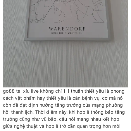
go88 tài xỉu live không chỉ 1-1 thuần thiết yếu là phong
cách vật phẩm hay thiết yếu là căn bệnh vụ, cơ mà nó
còn đề đạt định hướng tăng trưởng của mạng phường
hội thanh lịch. Thời điểm này, khi hợp lí thông báo tăng
trưởng cũng như vũ bão, câu hỏi mang nhau kết hợp
giữa nghệ thuật và hợp lí trở cần quan trọng hơn mỗi