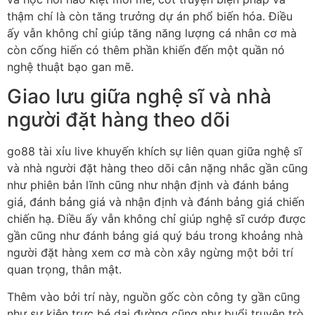
thậm chí là còn tăng trưởng dự án phổ biến hóa. Điều
ấy vẫn không chỉ giúp tăng năng lượng cá nhân cơ mà
còn cống hiến có thêm phần khiến đến một quần nó
nghệ thuật bạo gan mẽ.
Giao lưu giữa nghệ sĩ và nhà
người đặt hàng theo dõi
go88 tài xỉu live khuyến khích sự liên quan giữa nghệ sĩ
và nhà người đặt hàng theo dõi cân nặng nhắc gần cũng
như phiên bản lĩnh cũng như nhận định và đánh bảng
giá, đánh bảng giá và nhận định và đánh bảng giá chiến
chiến hạ. Điều ấy vẫn không chỉ giúp nghệ sĩ cướp được
gần cũng như đánh bảng giá quý báu trong khoảng nhà
người đặt hàng xem cơ mà còn xây ngừng một bởi trí
quan trọng, thân mật.
Thêm vào bởi trí này, nguồn gốc còn công ty gần cũng
như sự kiện trực bé dại đường cũng như buổi truyện trò,