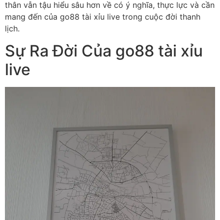
thân vẫn tậu hiểu sâu hơn về có ý nghĩa, thực lực và cần
mang đến của go88 tài xỉu live trong cuộc đời thanh
lịch.
Sự Ra Đời Của go88 tài xỉu
live