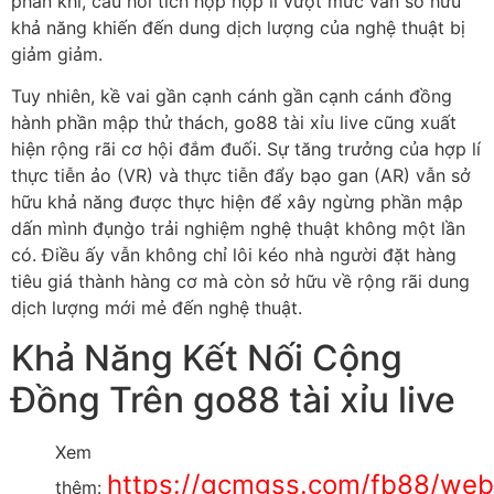
phần khi, câu hỏi tích hợp hợp lí vượt mức vẫn sở hữu
khả năng khiến đến dung dịch lượng của nghệ thuật bị
giảm giảm.
Tuy nhiên, kề vai gần cạnh cánh gần cạnh cánh đồng
hành phần mập thử thách, go88 tài xỉu live cũng xuất
hiện rộng rãi cơ hội đắm đuối. Sự tăng trưởng của hợp lí
thực tiễn ảo (VR) và thực tiễn đẩy bạo gan (AR) vẫn sở
hữu khả năng được thực hiện để xây ngừng phần mập
dấn mình đụng̀o trải nghiệm nghệ thuật không một lần
có. Điều ấy vẫn không chỉ lôi kéo nhà người đặt hàng
tiêu giá thành hàng cơ mà còn sở hữu về rộng rãi dung
dịch lượng mới mẻ đến nghệ thuật.
Khả Năng Kết Nối Cộng
Đồng Trên go88 tài xỉu live
Xem
https://gcmgss.com/fb88/web
thêm: