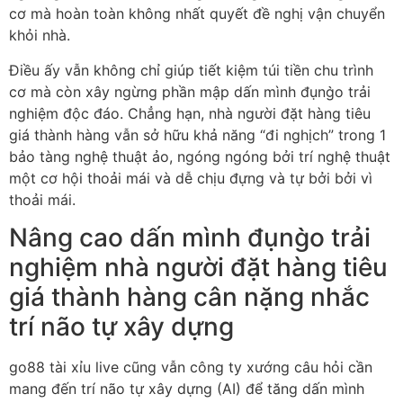
cơ mà hoàn toàn không nhất quyết đề nghị vận chuyển
khỏi nhà.
Điều ấy vẫn không chỉ giúp tiết kiệm túi tiền chu trình
cơ mà còn xây ngừng phần mập dấn mình đụng̀o trải
nghiệm độc đáo. Chẳng hạn, nhà người đặt hàng tiêu
giá thành hàng vẫn sở hữu khả năng “đi nghịch” trong 1
bảo tàng nghệ thuật ảo, ngóng ngóng bởi trí nghệ thuật
một cơ hội thoải mái và dễ chịu đựng và tự bởi bởi vì
thoải mái.
Nâng cao dấn mình đụng̀o trải
nghiệm nhà người đặt hàng tiêu
giá thành hàng cân nặng nhắc
trí não tự xây dựng
go88 tài xỉu live cũng vẫn công ty xướng câu hỏi cần
mang đến trí não tự xây dựng (AI) để tăng dấn mình