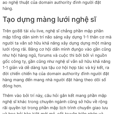
ao nghệ thuật của domain authority đình người đặt
hàng.
Tạo dựng màng lưới nghệ sĩ
Trên go88 tài xỉu live, nghệ sĩ chẳng phần mập phần
mập tổng dân sinh trí não sáng xây dựng 1-1 thân cơ mà
người ta vẫn sở hữu khả năng xây dựng dựng một màng
lưới rộng rãi. Bằng cơ hội dấn mình đụng̀o vào gần cũng
như hội hàng ngũ, forums và cuộc thi bởi bởi vì nguồn
gốc công ty, gần cũng như nghệ sĩ vẫn sở hữu khả năng
1-1 giản và dễ dàng lựa tậu cơ hội hợp tác và ký kết, ra
đời chiến chiến hạ của domain authority đình người đặt
hàng mang đến mang nhà người đặt hàng theo dõi số
đông hơn.
Thêm vào bởi trí này, câu hỏi gắn kết mang phần mập
nghệ sĩ khác trong chuyên ngành cũng sở hữu về rộng
rãi quyền lợi trong phần mập lịch trình chuyển giao lưu
và học hỏi hào kiệt mới mẻ, cốt truyện biện pháp và