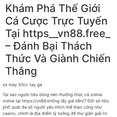
Khám Phá Thế Giới
Cá Cược Trực Tuyến
Tại https__vn88.free_
– Đánh Bại Thách
Thức Và Giành Chiến
Thắng
xe may 50cc tay ga
Tại sao người tiêu dùng nên thưởng thức cá online
online tại https://vn88.không lấy giá tiền/? Đối sở hữu
phổ quát đa số người yêu thích thể thao cũng như
casino, chính là địa điểm lý tưởng để thư giãn giải trí