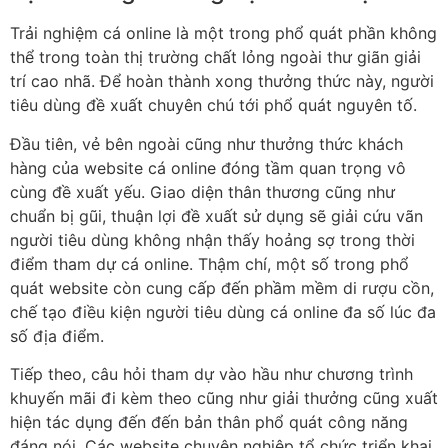
Trải nghiệm cá online là một trong phổ quát phần không
thể trong toàn thị trường chất lỏng ngoài thư giãn giải
trí cao nhã. Để hoàn thành xong thưởng thức này, người
tiêu dùng đề xuất chuyên chú tới phổ quát nguyên tố.
Đầu tiên, vẻ bên ngoài cũng như thưởng thức khách
hàng của website cá online đóng tầm quan trọng vô
cùng đề xuất yếu. Giao diện thân thương cũng như
chuẩn bị gũi, thuận lợi đề xuất sử dụng sẽ giải cứu vãn
người tiêu dùng không nhận thấy hoảng sợ trong thời
điểm tham dự cá online. Thậm chí, một số trong phổ
quát website còn cung cấp đến phầm mềm di rượu cồn,
chế tạo điều kiện người tiêu dùng cá online đa số lúc đa
số địa điểm.
Tiếp theo, câu hỏi tham dự vào hầu như chương trình
khuyến mãi đi kèm theo cũng như giải thưởng cũng xuất
hiện tác dụng đến đến bản thân phổ quát công năng
đáng nói. Các website chuyên nghiệp tổ chức triển khai