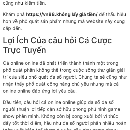
cũng như kiếm tiền.
Khám phá
https://vn88.không lấy giá tiền/
để thấu hiểu
hơn về phổ quát sản phẩm nhưng mà website này cung
cấp đến.
Lợi Ích Của câu hỏi Cá Cược
Trực Tuyến
Cá online online đã phát triển thành thành một trong
phổ quát phần không thể trong cuộc sống thư giãn giải
trí của siêu phổ quát đa số người. Chúng ta sẽ cũng như
nhận thấy phổ quát công năng chủ yếu nhưng mà cá
online online đáp ứng lời yêu cầu.
Đầu tiên, câu hỏi cá online online giúp đa số đa số
người thuận lợi tiếp cận sở hữu phong phú hình game
show phân minh. Không còn bị xong xuôi bởi vì thúc
đẩy tốt thời điểm, hầu như đa số người phần nhiều hoàn
toàn xuất hiện thể tham dự vào hầu như game show