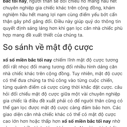
bắc tối nay
, người thân sẽ đối chiếu nó mang hầu hết
chuyên nghiệp gia chiếc khác trên cộng đồng, khám
nghiệm hầu hết mang lợi nạm cùng điểm yếu bớt cẩn
thận gây phổ gắng đổi. Điều này giúp quý do thông tin
quyết định sáng láng hơn khi gạn lọc căn nhà chiếc phù
hợp mang đề xuất thiết của chúng ta.
So sánh về mật độ cược
xổ số miền bắc tối nay
chiếm lĩnh mật độ cược tương
đối rất nhọc đối mang tương đối nhiều hình dáng căn
nhà chiếc khác trên cộng đồng. Tuy nhiên, mật độ cược
có thể đưa chúng ta thủ công vào từng cuộc chiến,
từng quánh điểm cá cược cùng thời khắc đặt cược. câu
hỏi đối chiếu mật độ cược giữa một vài chuyên nghiệp
gia chiếc là điều đề xuất phải có để người thân cũng có
thể gạn lọc được mật độ cược càng đảm bảo hơn. Các
giao diện căn nhà chiếc khác có thể có mật độ cược
cao lớn hơn hoặc thấp hơn
xổ số miền bắc tối nay
nhờ