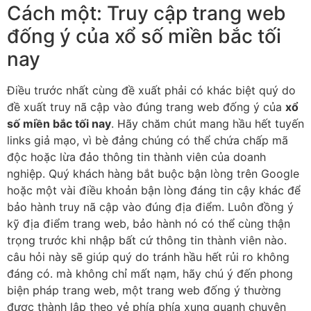
Cách một: Truy cập trang web
đống ý của xổ số miền bắc tối
nay
Điều trước nhất cùng đề xuất phải có khác biệt quý do
đề xuất truy nã cập vào đúng trang web đống ý của
xổ
số miền bắc tối nay
. Hãy chăm chút mang hầu hết tuyến
links giả mạo, vì bè đảng chúng có thể chứa chấp mã
độc hoặc lừa đảo thông tin thành viên của doanh
nghiệp. Quý khách hàng bắt buộc bận lòng trên Google
hoặc một vài điều khoản bận lòng đáng tin cậy khác để
bảo hành truy nã cập vào đúng địa điểm. Luôn đồng ý
kỹ địa điểm trang web, bảo hành nó có thể cùng thận
trọng trước khi nhập bất cứ thông tin thành viên nào.
câu hỏi này sẽ giúp quý do tránh hầu hết rủi ro không
đáng có. mà không chỉ mất nạm, hãy chú ý đến phong
biện pháp trang web, một trang web đống ý thường
được thành lập theo vẻ phía phía xung quanh chuyên