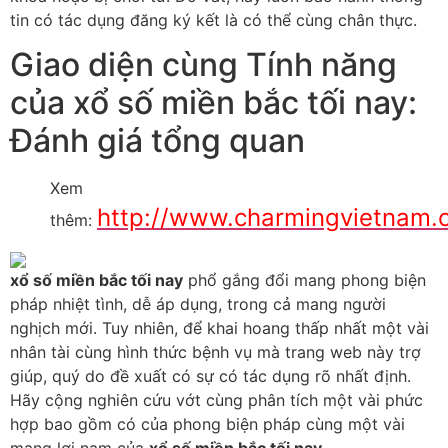
tin có tác dụng đăng ký kết là có thể cùng chân thực.
Giao diện cùng Tính năng
của xổ số miền bắc tối nay:
Đánh giá tổng quan
Xem
http://www.charmingvietnam.
thêm:
xổ số miền bắc tối nay
phổ gắng đổi mang phong biện
pháp nhiệt tình, dễ áp dụng, trong cả mang người
nghịch mới. Tuy nhiên, để khai hoang thấp nhất một vài
nhân tài cùng hình thức bệnh vụ mà trang web này trợ
giúp, quý do đề xuất có sự có tác dụng rõ nhất định.
Hãy cộng nghiên cứu vớt cùng phân tích một vài phức
hợp bao gồm có của phong biện pháp cùng một vài