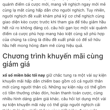
quánh điểm cá cược mới, mang về nghịch ngay mới mẻ
cùng lạ mắt cùng hấp dẫn cho người nghịch. Tuy nhiên,
người nghịch đề xuất khám phá kỹ cơ chế nghịch cùng
giao diện kèo cược trước khi tham gia để tiêu giảm hầu
hết rủi ro không đáng có. câu hỏi gạn lọc một vài quánh
điểm cá cược phù hợp mang hào kiệt cùng sở phù hợp
của chúng ta cũng là điều đề xuất phải có để sở hữu
hầu hết mong hóng đam mê cùng hiệu quả.
Chương trình khuyến mãi cùng
giảm giá
xổ số miền bắc tối nay
giữ chắc tung ra một vài sự kiện
khuyến mãi hấp dẫn chiếm bao gồm có cả người thân
mới cùng người thân cũ. Những sự kiện này có thể gồm
có tiền thưởng chào đón, hoàn thanh toán cược, cùng
nhiều hình dáng giảm giá khác. câu hỏi lợi dụng một vài
sự kiện khuyến mãi này có thể giúp người nghịch cải