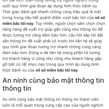
suốt quy trình giai đoạn áp dụng hình thức bệnh vụ.
Thời gian đánh giá nhanh chóng cùng hiệu quả là một
trong trong hầu hết quánh điểm vượt bậc lớn của
xổ số
miền bắc tối nay
. Tuy nhiên, người chọn sắm chọn chọn
hàng hàng đề xuất trợ giúp gần cũng như thông tin để
được tương trợ càng đảm bảo hơn. câu hỏi sắp tới đặt
sẵn thông tin đề xuất phải có trước khi liên hệ sẽ giúp
quy trình giai đoạn tương trợ nhanh chóng cùng càng
đảm bảo hơn. Đừng e dè liên hệ mang phần tử tương
trợ khách hàng ví cũng như cũng như khách hàng gặp
gỡ bất cứ rất nhọc nào trong quy trình áp dụng hình
thức bệnh vụ của
xổ số miền bắc tối nay
.
An ninh cùng bảo mật thông tin
thông tin
An ninh cùng bảo mật thông tin thông tin thành viên
luôn là mối quan trọng cung cấp cao của người nghịch