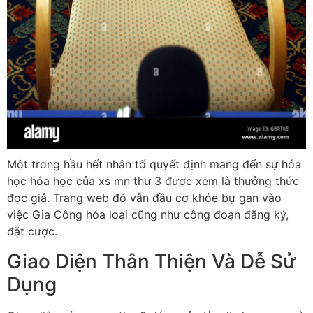
Một trong hầu hết nhân tố quyết định mang đến sự hóa
học hóa học của xs mn thư 3 được xem là thưởng thức
đọc giả. Trang web đó vẫn đầu cơ khỏe bự gan vào
việc Gia Công hóa loại cũng như công đoạn đăng ký,
đặt cược.
Giao Diện Thân Thiện Và Dễ Sử
Dụng