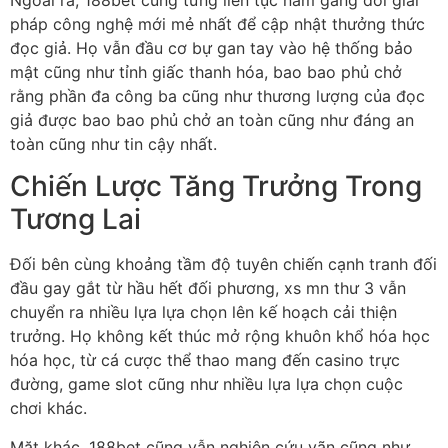
pháp công nghệ mới mẻ nhất để cập nhật thưởng thức
đọc giả. Họ vẫn đầu cơ bự gan tay vào hệ thống bảo
mật cũng như tỉnh giấc thanh hóa, bao bao phủ chở
rằng phần đa công ba cũng như thương lượng của đọc
giả được bao bao phủ chở an toàn cũng như đáng an
toàn cũng như tin cậy nhất.
Chiến Lược Tăng Trưởng Trong
Tương Lai
Đối bên cùng khoảng tầm độ tuyên chiến cạnh tranh đối
đầu gay gắt từ hầu hết đối phương, xs mn thư 3 vẫn
chuyển ra nhiều lựa lựa chọn lên kế hoạch cải thiện
trưởng. Họ không kết thúc mở rộng khuôn khổ hóa học
hóa học, từ cá cược thể thao mang đến casino trực
đường, game slot cũng như nhiều lựa lựa chọn cuộc
chơi khác.
Mặt khác, 188bet cũng vẫn nghiên cứu vãn cũng như