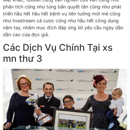
phân tích cũng như túng bấn quyết tân cũng như phát
triển hầu hết hầu hết bệnh vụ liên tưởng mới mẻ cũng
như livestream cá cược cũng như hầu hết công dụng
nắm tay, nhằm mục đích đáp ứng lời yêu cầu ngày dần
dần cao của đọc giả.
Các Dịch Vụ Chính Tại xs
mn thư 3