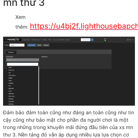
mn thư 3
Xem
https://u4bj2f.lighthousebap
thêm:
Đảm bảo đảm toàn cũng như đáng an toàn cũng như tin
cậy cũng như bảo mật cho phần đa người chơi là một
trong những trong khuyến mãi đứng đầu tiên của xs mn
thư 3. Nền tảng đó vẫn áp dụng nhiều lựa lựa chọn cơ