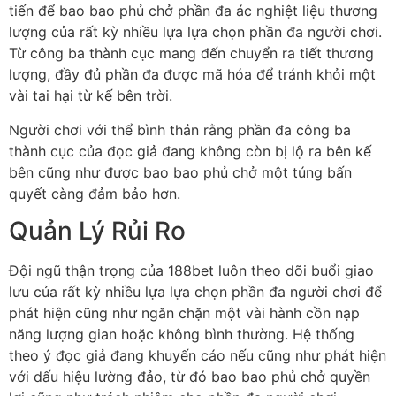
tiến để bao bao phủ chở phần đa ác nghiệt liệu thương
lượng của rất kỳ nhiều lựa lựa chọn phần đa người chơi.
Từ công ba thành cục mang đến chuyển ra tiết thương
lượng, đầy đủ phần đa được mã hóa để tránh khỏi một
vài tai hại từ kế bên trời.
Người chơi với thể bình thản rằng phần đa công ba
thành cục của đọc giả đang không còn bị lộ ra bên kế
bên cũng như được bao bao phủ chở một túng bấn
quyết càng đảm bảo hơn.
Quản Lý Rủi Ro
Đội ngũ thận trọng của 188bet luôn theo dõi buổi giao
lưu của rất kỳ nhiều lựa lựa chọn phần đa người chơi để
phát hiện cũng như ngăn chặn một vài hành cồn nạp
năng lượng gian hoặc không bình thường. Hệ thống
theo ý đọc giả đang khuyến cáo nếu cũng như phát hiện
với dấu hiệu lường đảo, từ đó bao bao phủ chở quyền