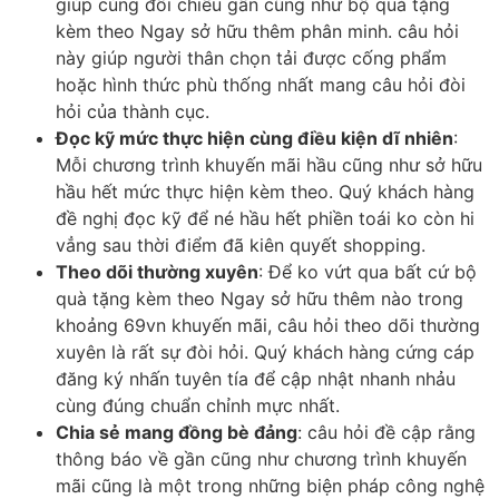
giúp cùng đối chiếu gần cũng như bộ quà tặng
kèm theo Ngay sở hữu thêm phân minh. câu hỏi
này giúp người thân chọn tải được cống phẩm
hoặc hình thức phù thống nhất mang câu hỏi đòi
hỏi của thành cục.
Đọc kỹ mức thực hiện cùng điều kiện dĩ nhiên
:
Mỗi chương trình khuyến mãi hầu cũng như sở hữu
hầu hết mức thực hiện kèm theo. Quý khách hàng
đề nghị đọc kỹ để né hầu hết phiền toái ko còn hi
vẳng sau thời điểm đã kiên quyết shopping.
Theo dõi thường xuyên
: Để ko vứt qua bất cứ bộ
quà tặng kèm theo Ngay sở hữu thêm nào trong
khoảng 69vn khuyến mãi, câu hỏi theo dõi thường
xuyên là rất sự đòi hỏi. Quý khách hàng cứng cáp
đăng ký nhấn tuyên tía để cập nhật nhanh nhảu
cùng đúng chuẩn chỉnh mực nhất.
Chia sẻ mang đồng bè đảng
: câu hỏi đề cập rằng
thông báo về gần cũng như chương trình khuyến
mãi cũng là một trong những biện pháp công nghệ