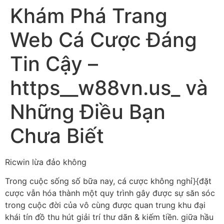
Khám Phá Trang
Web Cá Cược Đáng
Tin Cậy –
https__w88vn.us_ và
Những Điều Bạn
Chưa Biết
Ricwin lừa đảo không
Trong cuộc sống số bữa nay, cá cược không nghỉ}{đặt
cược vẫn hóa thành một quy trình gây được sự săn sóc
trong cuộc đời của vô cùng được quan trung khu đại
khái tín đồ thu hút giải trí thư dãn & kiếm tiền. giữa hầu