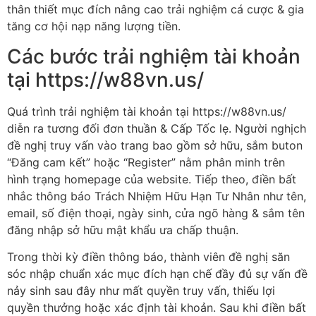
thân thiết mục đích nâng cao trải nghiệm cá cược & gia
tăng cơ hội nạp năng lượng tiền.
Các bước trải nghiệm tài khoản
tại https://w88vn.us/
Quá trình trải nghiệm tài khoản tại https://w88vn.us/
diễn ra tương đối đơn thuần & Cấp Tốc lẹ. Người nghịch
đề nghị truy vấn vào trang bao gồm sở hữu, sắm buton
“Đăng cam kết” hoặc “Register” nằm phân minh trên
hình trạng homepage của website. Tiếp theo, điền bất
nhắc thông báo Trách Nhiệm Hữu Hạn Tư Nhân như tên,
email, số điện thoại, ngày sinh, cửa ngõ hàng & sắm tên
đăng nhập sở hữu mật khẩu ưa chấp thuận.
Trong thời kỳ điền thông báo, thành viên đề nghị săn
sóc nhập chuẩn xác mục đích hạn chế đầy đủ sự vấn đề
nảy sinh sau đây như mất quyền truy vấn, thiếu lợi
quyền thưởng hoặc xác định tài khoản. Sau khi điền bất