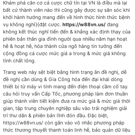
Khám phá căn cơ cá cược chữ tín tại VN là điều mà lại
bất cứ thành viên nào thì cũng gây được sự săn sóc khi
khởi hành hướng mang đến về hình thức hình thức bệnh
vụ không nghỉ}{đặt cược.
https://w88vn.us/
đang
không kết thúc nghỉ tiến đến & khẳng xác định thay của
phiên bản thân gia đình người qua nhiều năm hạn hoạt
hễ & hoạt hễ, hóa thành cửa ngõ hàng tin tưởng đến
cộng đồng cá cược mức giá a trong & mức giá không
tính chất lỏng.
Trang web này sệt biệt bằng hình trạng ân đề nghị, dễ
đề nghị cần dùng & Gia Công hóa đến đại khái dòng
thiết bị từ máy vi tính mang đến điện thoại cầm cố tay.
câu hỏi truy vấn Cấp Tốc, phương pháp làm đơn thuần
giúp thành viên tiết kiệm đưa ra mức giá & mức giá thời
gian, tập trung chuyên nghiệp sâu vào trải nghiệm giải
trí thư dãn & phiên bản lĩnh đón đầu. Đặc biệt,
https://w88vn.us/ còn gắn vào vô nhắc phương pháp
thức thương thuyết thanh toán linh hễ, bảo quản dữ liệu