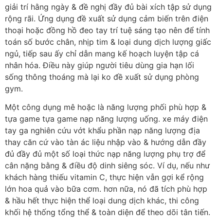
giải trí hằng ngày & đề nghị đầy đủ bài xích tập sử dụng
rộng rãi. Ứng dụng đề xuất sử dụng cảm biến trên điện
thoại hoặc đồng hồ đeo tay trí tuệ sáng tạo nên để tính
toán số bước chân, nhịp tim & loại dung dịch lượng giấc
ngủ, tiếp sau ấy chỉ dẫn mang kế hoạch luyện tập cá
nhân hóa. Điều này giúp người tiêu dùng gia hạn lối
sống thông thoáng mà lại ko đề xuất sử dụng phòng
gym.
Một công dụng mê hoặc là năng lượng phối phù hợp &
tựa game tựa game nạp năng lượng uống. xe máy điện
tay ga nghiên cứu vớt khẩu phần nạp năng lượng địa
thay căn cứ vào tàn ác liệu nhập vào & hướng dẫn đầy
đủ đầy đủ một số loại thức nạp năng lượng phụ trợ để
cân nặng bằng & điều độ dinh siêng sóc. Ví dụ, nếu như
khách hàng thiếu vitamin C, thực hiện vẫn gợi kể rộng
lớn hoa quả vào bữa cơm. hơn nữa, nó đã tích phù hợp
& hầu hết thực hiện thể loại dung dịch khác, thi công
khối hệ thống tổng thể & toàn diện để theo dõi tân tiến.