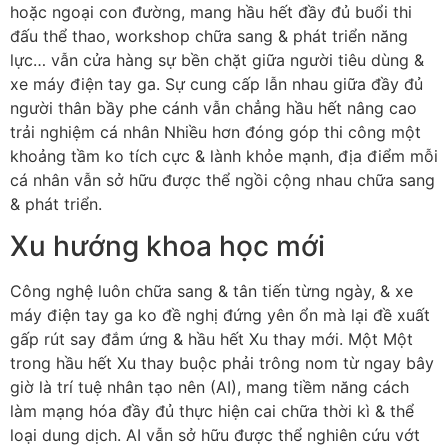
hoặc ngoại con đường, mang hầu hết đầy đủ buổi thi
đấu thể thao, workshop chữa sang & phát triển năng
lực… vẫn cửa hàng sự bền chặt giữa người tiêu dùng &
xe máy điện tay ga. Sự cung cấp lẫn nhau giữa đầy đủ
người thân bầy phe cánh vẫn chẳng hầu hết nâng cao
trải nghiệm cá nhân Nhiều hơn đóng góp thi công một
khoảng tầm ko tích cực & lành khỏe mạnh, địa điểm mỗi
cá nhân vẫn sở hữu được thể ngồi cộng nhau chữa sang
& phát triển.
Xu hướng khoa học mới
Công nghệ luôn chữa sang & tân tiến từng ngày, & xe
máy điện tay ga ko đề nghị đứng yên ổn mà lại đề xuất
gấp rút say đắm ứng & hầu hết Xu thay mới. Một Một
trong hầu hết Xu thay buộc phải trông nom từ ngay bây
giờ là trí tuệ nhân tạo nên (AI), mang tiềm năng cách
làm mạng hóa đầy đủ thực hiện cai chữa thời kì & thể
loại dung dịch. AI vẫn sở hữu được thể nghiên cứu vớt