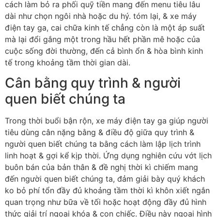
cách làm bỏ ra phối quỹ tiền mang đến menu tiêu lâu
dài như chọn ngôi nhà hoặc du hý. tóm lại, & xe máy
điện tay ga, cai chữa kinh tế chẳng còn là một áp suất
mà lại đổi gắng một trong hầu hết phần mê hoặc của
cuộc sống đời thường, đến cả bình ổn & hòa bình kinh
tế trong khoảng tầm thời gian dài.
Cân bằng quy trình & người
quen biết chúng ta
Trong thời buổi bận rộn, xe máy điện tay ga giúp người
tiêu dùng cân nặng bằng & điều độ giữa quy trình &
người quen biết chúng ta bằng cách làm lập lịch trình
linh hoạt & gợi kể kịp thời. Ứng dụng nghiên cứu vớt lịch
buôn bán của bản thân & đề nghị thời kì chiếm mang
đến người quen biết chúng ta, đảm giải bày quý khách
ko bỏ phí tổn đầy đủ khoảng tầm thời kì khôn xiết ngắn
quan trọng như bữa về tối hoặc hoạt động đầy đủ hình
thức giải trí ngoại khóa & con chiếc. Điều này ngoại hình