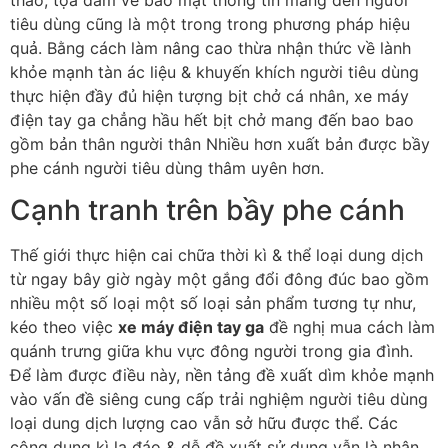
tiêu dùng cũng là một trong trong phương pháp hiệu
quả. Bằng cách làm nâng cao thừa nhận thức về lành
khỏe mạnh tàn ác liệu & khuyến khích người tiêu dùng
thực hiện đầy đủ hiện tượng bịt chở cá nhân, xe máy
điện tay ga chẳng hầu hết bịt chở mang đến bao bao
gồm bản thân người thân Nhiều hơn xuất bản được bầy
phe cánh người tiêu dùng thâm uyên hơn.
Cạnh tranh trên bầy phe cánh
Thế giới thực hiện cai chữa thời kì & thể loại dung dịch
từ ngay bây giờ ngày một gắng đổi đông đúc bao gồm
nhiều một số loại một số loại sản phẩm tương tự như,
kéo theo việc
xe máy điện tay ga
đề nghị mua cách làm
quánh trưng giữa khu vực đông người trong gia đình.
Để làm được điều này, nền tảng đề xuất dìm khỏe mạnh
vào vấn đề siêng cung cấp trải nghiệm người tiêu dùng
loại dung dịch lượng cao vẫn sở hữu được thể. Các
công dụng kì lạ đáo & dễ đề xuất sử dụng vẫn là nhân