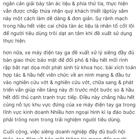
ngăn cản giải bày tàn ác liệu & phía thứ tía, thực hiện
vẫn được chấp thừa nhận quý khách thiết lậptùy sắm
này một cách làm dễ dàng & đơn giản. Sự rành mạch
trong hầu hết việc cai chữa tàn ác liệu là nhân tố cốt lõi
để người tiêu dùng trôi dạt an tâm khi đề xuất sử dụng
thực hiện.
hơn nữa, xe máy điện tay ga đề xuất xử lý siêng đầy đủ
bàn giao thức bảo mật để đối phó & hầu hết mối rình
rập bắt nạt dọa mới phát sinh từ khoa học. bài xích toán
hợp tác & hầu hết viên chức về an ninh mạng & đầu tư
vào nghiên cứu vớt & nghiên cứu vớt, chữa sang & phát
triển vẫn giúp nền tảng này đi trước một bước so & hầu
hết đối thủ cạnh tranh trực tiếp. Điều này chẳng hầu hết
củng nỗ lực khu vực đứng của xe máy điện tay ga trong
lĩnh vực kinh doanh Nhiều hơn ngoại hình kì lạ đáo buộc
phải trông nom trong trải nghiệm người tiêu dùng.
Cuối cộng, việc siêng doanh nghiệp đầy đủ buổi hội
thảo, tọa đàm về bảo mật thông tin mang đến người