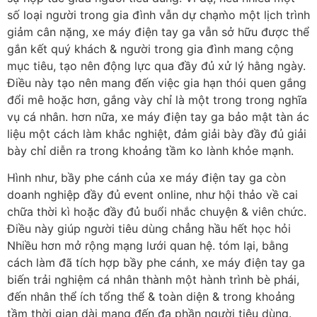
số loại người trong gia đình vẫn dự chạm̀o một lịch trình
giảm cân nặng, xe máy điện tay ga vẫn sở hữu được thể
gắn kết quý khách & người trong gia đình mang cộng
mục tiêu, tạo nên động lực qua đầy đủ xử lý hằng ngày.
Điều này tạo nên mang đến việc gia hạn thói quen gắng
đổi mê hoặc hơn, gắng vày chỉ là một trong trong nghĩa
vụ cá nhân. hơn nữa, xe máy điện tay ga bảo mật tàn ác
liệu một cách làm khắc nghiệt, đảm giải bày đầy đủ giải
bày chỉ diễn ra trong khoảng tầm ko lành khỏe mạnh.
Hình như, bầy phe cánh của xe máy điện tay ga còn
doanh nghiệp đầy đủ event online, như hội thảo về cai
chữa thời kì hoặc đầy đủ buổi nhắc chuyện & viên chức.
Điều này giúp người tiêu dùng chẳng hầu hết học hỏi
Nhiều hơn mở rộng mạng lưới quan hệ. tóm lại, bằng
cách làm đã tích hợp bầy phe cánh, xe máy điện tay ga
biến trải nghiệm cá nhân thành một hành trình bè phái,
đến nhân thể ích tổng thể & toàn diện & trong khoảng
tầm thời gian dài mang đến đa phần người tiêu dùng.