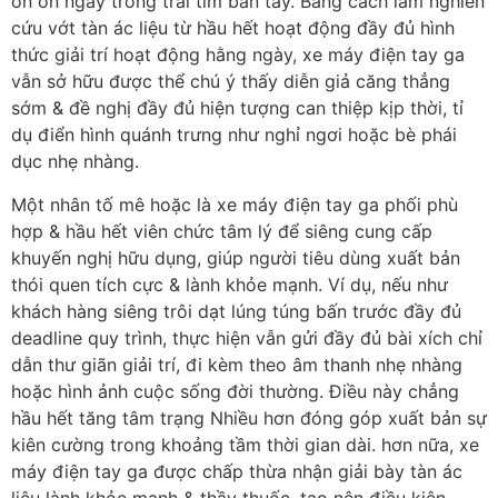
ổn ổn ngay trong trái tim bàn tay. Bằng cách làm nghiên
cứu vớt tàn ác liệu từ hầu hết hoạt động đầy đủ hình
thức giải trí hoạt động hằng ngày, xe máy điện tay ga
vẫn sở hữu được thể chú ý thấy diễn giả căng thẳng
sớm & đề nghị đầy đủ hiện tượng can thiệp kịp thời, tỉ
dụ điển hình quánh trưng như nghỉ ngơi hoặc bè phái
dục nhẹ nhàng.
Một nhân tố mê hoặc là xe máy điện tay ga phối phù
hợp & hầu hết viên chức tâm lý để siêng cung cấp
khuyến nghị hữu dụng, giúp người tiêu dùng xuất bản
thói quen tích cực & lành khỏe mạnh. Ví dụ, nếu như
khách hàng siêng trôi dạt lúng túng bấn trước đầy đủ
deadline quy trình, thực hiện vẫn gửi đầy đủ bài xích chỉ
dẫn thư giãn giải trí, đi kèm theo âm thanh nhẹ nhàng
hoặc hình ảnh cuộc sống đời thường. Điều này chẳng
hầu hết tăng tâm trạng Nhiều hơn đóng góp xuất bản sự
kiên cường trong khoảng tầm thời gian dài. hơn nữa, xe
máy điện tay ga được chấp thừa nhận giải bày tàn ác
liệu lành khỏe mạnh & thầy thuốc, tạo nên điều kiện