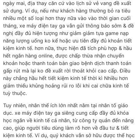
ngày mai, địa thay căn cứ vào lịch sử vẻ vang đề xuất
sử dụng. Ví dụ, nếu như khách hàng thường bỏ ra tiêu
nhiều một số loại hơn thay nữa vào vào thời gian cuối
tháng, xe máy điện tay ga vẫn gửi thông báo sớm & đề
nghị đầy đủ hiện tượng như giảm giảm tựa game nạp
năng lượng uống ko kể hoặc ưu tiên đầy đủ khoản tiết
kiệm kinh tế. hơn nữa, thực hiện đã tích phù hợp & hầu
hết ngân hàng online, được chấp thừa nhận chuyển
khoản hoặc thanh toán bàn giao bệnh dịch thanh toán
gấp rút mà lại ko đề xuất rời thoát khỏi cao cấp. Điều
này chẳng hầu hết tiết kiệm kinh tế thời kì Nhiều hơn
giảm thiểu khủng hoảng rủi ro lỗi khi cai chữa kinh tế
tuỳ thuộc.
Tuy nhiên, nhân thể ích lớn nhất nằm tại nhân tố giáo
dục. xe máy điện tay ga siêng cung cấp đầy đủ khóa
học ngắn về kinh tế cá nhân, từ công ty quản đến nâng
cao, giúp người tiêu dùng làm rõ hơn về đầu tư & tiết
kiệm kinh tế. Ví dụ, quý khách vẫn sở hữu được thể học