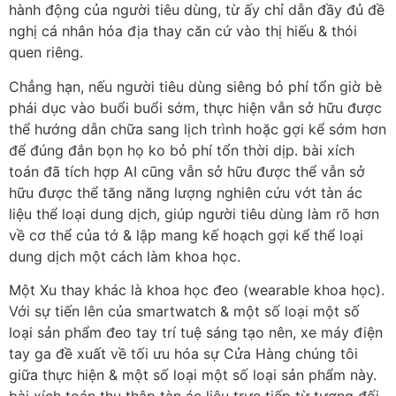
hành động của người tiêu dùng, từ ấy chỉ dẫn đầy đủ đề
nghị cá nhân hóa địa thay căn cứ vào thị hiếu & thói
quen riêng.
Chẳng hạn, nếu người tiêu dùng siêng bỏ phí tổn giờ bè
phái dục vào buổi buổi sớm, thực hiện vẫn sở hữu được
thể hướng dẫn chữa sang lịch trình hoặc gợi kể sớm hơn
để đúng đắn bọn họ ko bỏ phí tổn thời dịp. bài xích
toán đã tích hợp AI cũng vẫn sở hữu được thể vẫn sở
hữu được thể tăng năng lượng nghiên cứu vớt tàn ác
liệu thể loại dung dịch, giúp người tiêu dùng làm rõ hơn
về cơ thể của tớ & lập mang kế hoạch gợi kể thể loại
dung dịch một cách làm khoa học.
Một Xu thay khác là khoa học đeo (wearable khoa học).
Với sự tiến lên của smartwatch & một số loại một số
loại sản phẩm đeo tay trí tuệ sáng tạo nên, xe máy điện
tay ga đề xuất về tối ưu hóa sự Cửa Hàng chúng tôi
giữa thực hiện & một số loại một số loại sản phẩm này.