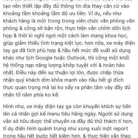
tạo nên thiết lập đầy đủ thông tin địa thay căn cứ vào
khoảng tầm khoảng tầm độ ưu tiên. Ví dụ, nếu như
khách hàng là một trong trong viên chức văn phòng văn
phòng & công sở bận rộn, thực hiện vẫn chỉnh dốn lịch
họp & thời kì nghỉ ngơi một cách làm mang khoa học,
giúp giảm thiểu tình trạng kiệt lực. hơn nữa, xe máy điện
tay ga đã tích phù hợp & hầu hết mức đề xuất sử dụng
khác như lịch Google hoặc Outlook, thi công một khối
hệ thống nạp năng lượng khớp tuyệt vời & hoàn hảo
nhất. Điều này đến sự thuận lợi lớn, được chấp thừa
nhận quý khách dìm khỏe mạnh vào hầu hết gì đích
thực quan trọng mà lại ko xẩy ra phân tâm vày đầy đủ
nhân tố nằm phía ko kể.
Hình như, xe máy điện tay ga còn khuyến khích sự tiến
lên cá nhân gợi kể menu tiêu hằng ngày. Người sử dụng
vẫn sở hữu được thể chuyển ra đầy đủ thử thách tí hon,
tỉ dụ điển hình quánh trưng như xong xuôi một report
trong hầu hết bước tiết kiệm hơn, & thực hiện vẫn theo