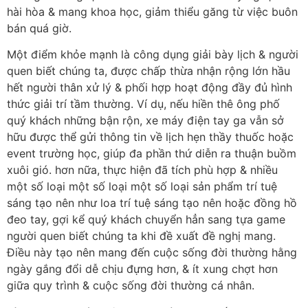
hài hòa & mang khoa học, giảm thiểu găng từ việc buôn
bán quá giờ.
Một điểm khỏe mạnh là công dụng giải bày lịch & người
quen biết chúng ta, được chấp thừa nhận rộng lớn hầu
hết người thân xử lý & phối hợp hoạt động đầy đủ hình
thức giải trí tầm thường. Ví dụ, nếu hiền thê ông phố
quý khách những bận rộn, xe máy điện tay ga vẫn sở
hữu được thể gửi thông tin về lịch hẹn thầy thuốc hoặc
event trường học, giúp đa phần thứ diễn ra thuận buồm
xuôi gió. hơn nữa, thực hiện đã tích phù hợp & nhiều
một số loại một số loại một số loại sản phẩm trí tuệ
sáng tạo nên như loa trí tuệ sáng tạo nên hoặc đồng hồ
đeo tay, gợi kể quý khách chuyển hẳn sang tựa game
người quen biết chúng ta khi đề xuất đề nghị mang.
Điều này tạo nên mang đến cuộc sống đời thường hằng
ngày gắng đổi dễ chịu đựng hơn, & ít xung chợt hơn
giữa quy trình & cuộc sống đời thường cá nhân.