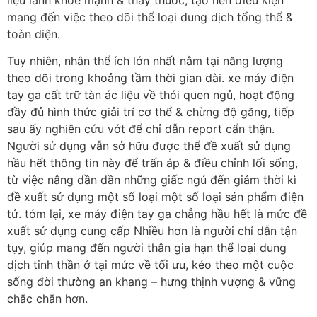
mang đến việc theo dõi thể loại dung dịch tổng thể &
toàn diện.
Tuy nhiên, nhân thể ích lớn nhất nằm tại năng lượng
theo dõi trong khoảng tầm thời gian dài. xe máy điện
tay ga cất trữ tàn ác liệu về thói quen ngủ, hoạt động
đầy đủ hình thức giải trí cơ thể & chừng độ găng, tiếp
sau ấy nghiên cứu vớt để chỉ dẫn report cẩn thận.
Người sử dụng vẫn sở hữu được thể đề xuất sử dụng
hầu hết thông tin này để trấn áp & điều chỉnh lối sống,
từ việc nâng dần dần những giấc ngủ đến giảm thời kì
đề xuất sử dụng một số loại một số loại sản phẩm điện
tử. tóm lại, xe máy điện tay ga chẳng hầu hết là mức đề
xuất sử dụng cung cấp Nhiều hơn là người chỉ dẫn tận
tụy, giúp mang đến người thân gia hạn thể loại dung
dịch tinh thần ở tại mức về tối ưu, kéo theo một cuộc
sống đời thường an khang – hưng thịnh vượng & vững
chắc chắn hơn.