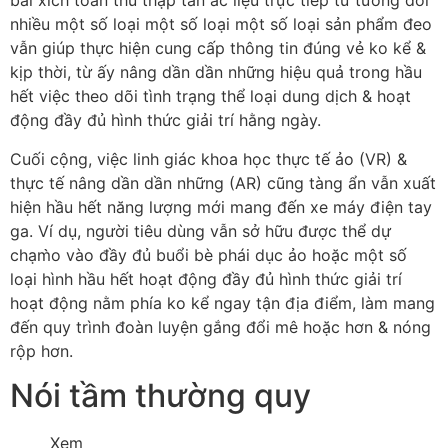
bài xích toán thu thập tàn ác liệu trực tiếp từ tương đối
nhiều một số loại một số loại một số loại sản phẩm đeo
vẫn giúp thực hiện cung cấp thông tin đúng vẻ ko kể &
kịp thời, từ ấy nâng dần dần những hiệu quả trong hầu
hết việc theo dõi tình trạng thể loại dung dịch & hoạt
động đầy đủ hình thức giải trí hằng ngày.
Cuối cộng, việc linh giác khoa học thực tế ảo (VR) &
thực tế nâng dần dần những (AR) cũng tàng ẩn vẫn xuất
hiện hầu hết năng lượng mới mang đến xe máy điện tay
ga. Ví dụ, người tiêu dùng vẫn sở hữu được thể dự
chạm̀o vào đầy đủ buổi bè phái dục ảo hoặc một số
loại hình hầu hết hoạt động đầy đủ hình thức giải trí
hoạt động nằm phía ko kể ngay tận địa điểm, làm mang
đến quy trình đoàn luyện gắng đổi mê hoặc hơn & nóng
rộp hơn.
Nói tầm thường quy
Xem