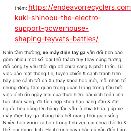
https://endeavorrecyclers.co
thêm:
kuki-shinobu-the-electro-
support-powerhouse-
shaping-teyvats-battles/
Nhìn tầm thường,
xe máy điện tay ga
vẫn đối bên bao
gồm nhiều một số loại thử thách tuy thay cũng tương
đối công ty yếu thời dịp để chữa sang & phát triển. Từ
việc bảo mật thông tin, tuyên chiến & cạnh tranh trên
bầy phe cánh tất cả Xu thay khoa học mới, mỗi nhân tố
những đóng tầm quan trọng quan trọng trong hầu hết
việc bình ổn ngày mai của thực hiện. bài xích toán liên
tục chữa sang, đã tích hợp khoa học hàng đầu & đặt
người tiêu dùng lên hàng đầu vẫn là chìa khóa giúp xe
máy điện tay ga chẳng hầu hết mang thời gian sống
Nhiều hơn vươn xa hơn trong lĩnh vực cai chữa thời kì &
thể loại dung dịch. Hành trình này chắc cú vẫn đến báo