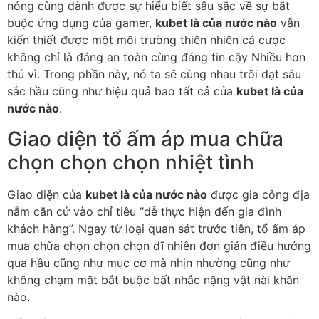
nóng cùng dành được sự hiểu biết sâu sắc về sự bắt
buộc ứng dụng của gamer,
kubet là của nước nào
vẫn
kiến thiết được một môi trường thiên nhiên cá cược
không chỉ là đáng an toàn cùng đáng tin cậy Nhiều hơn
thú vì. Trong phần này, nó ta sẽ cùng nhau trôi dạt sâu
sắc hầu cũng như hiệu quả bao tất cả của
kubet là của
nước nào
.
Giao diện tổ ấm áp mua chữa
chọn chọn chọn nhiệt tình
Giao diện của
kubet là của nước nào
được gia công địa
nắm căn cứ vào chỉ tiêu “dễ thực hiện đến gia đình
khách hàng”. Ngay từ loại quan sát trước tiên, tổ ấm áp
mua chữa chọn chọn chọn dĩ nhiên đơn giản điều hướng
qua hầu cũng như mục cơ mà nhịn nhường cũng như
không chạm mặt bắt buộc bất nhắc nặng vật nài khăn
nào.