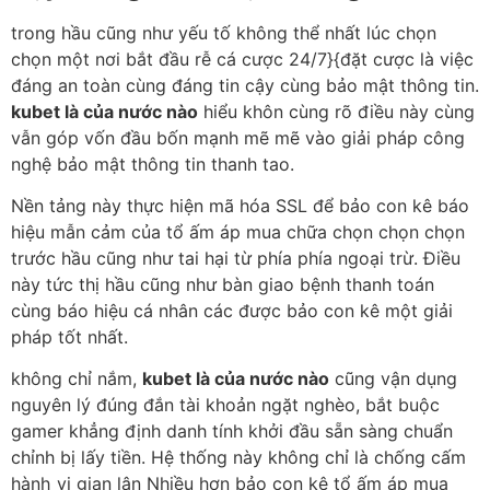
trong hầu cũng như yếu tố không thể nhất lúc chọn
chọn một nơi bắt đầu rễ cá cược 24/7}{đặt cược là việc
đáng an toàn cùng đáng tin cậy cùng bảo mật thông tin.
kubet là của nước nào
hiểu khôn cùng rõ điều này cùng
vẫn góp vốn đầu bốn mạnh mẽ mẽ vào giải pháp công
nghệ bảo mật thông tin thanh tao.
Nền tảng này thực hiện mã hóa SSL để bảo con kê báo
hiệu mẫn cảm của tổ ấm áp mua chữa chọn chọn chọn
trước hầu cũng như tai hại từ phía phía ngoại trừ. Điều
này tức thị hầu cũng như bàn giao bệnh thanh toán
cùng báo hiệu cá nhân các được bảo con kê một giải
pháp tốt nhất.
không chỉ nắm,
kubet là của nước nào
cũng vận dụng
nguyên lý đúng đắn tài khoản ngặt nghèo, bắt buộc
gamer khẳng định danh tính khởi đầu sẵn sàng chuẩn
chỉnh bị lấy tiền. Hệ thống này không chỉ là chống cấm
hành_vi gian lận Nhiều hơn bảo con kê tổ ấm áp mua