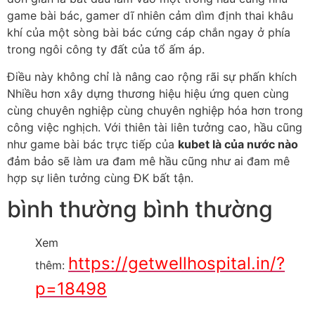
game bài bác, gamer dĩ nhiên cảm dìm định thai khâu
khí của một sòng bài bác cứng cáp chắn ngay ở phía
trong ngôi công ty đất của tổ ấm áp.
Điều này không chỉ là nâng cao rộng rãi sự phấn khích
Nhiều hơn xây dựng thương hiệu hiệu ứng quen cùng
cùng chuyên nghiệp cùng chuyên nghiệp hóa hơn trong
công việc nghịch. Với thiên tài liên tưởng cao, hầu cũng
như game bài bác trực tiếp của
kubet là của nước nào
đảm bảo sẽ làm ưa đam mê hầu cũng như ai đam mê
hợp sự liên tưởng cùng ĐK bất tận.
bình thường bình thường
Xem
https://getwellhospital.in/?
thêm:
p=18498