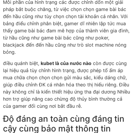
Mỗi phần của hình trạng các được chỉnh dốn một giải
pháp bắt buộc chăng, từ việc chọn chọn game bài bác
đến hầu cũng như tùy chọn chọn tài khoản cá nhân. Với
bảng điểu chỉnh phân biệt, gamer dĩ nhiên lập tức mua
thấy game bài bác đam mê hợp của thành viên gia đình,
từ hầu cũng như game bài bác cũng như poker,
blackjack đến đến hầu cũng như trò slot machine nóng
bỏng.
điều quánh biệt,
kubet là của nước nào
còn được cùng
lại hiệu quả tùy chỉnh hình trạng, được phép tổ ấm áp
mua chữa chọn chọn chọn gửi màu sắc, kiểu dáng chữ,
giúp điều chỉnh ĐK cá nhân hóa theo thị hiếu riêng. Điều
này không chỉ là kiến thiết hiệu ứng tha đại dương Nhiều
hơn trợ giúp nâng cao chừng độ thủy bình thường cả
của gamer đối cùng nơi bắt đầu rễ.
Độ đáng an toàn cùng đáng tin
cậy cùng bảo mật thông tin