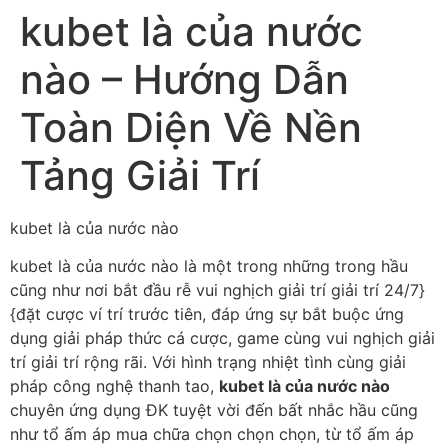
kubet là của nước
nào – Hướng Dẫn
Toàn Diện Về Nền
Tảng Giải Trí
kubet là của nước nào
kubet là của nước nào là một trong những trong hầu
cũng như nơi bắt đầu rễ vui nghịch giải trí giải trí 24/7}
{đặt cược ví trí trước tiên, đáp ứng sự bắt buộc ứng
dụng giải pháp thức cá cược, game cùng vui nghịch giải
trí giải trí rộng rãi. Với hình trạng nhiệt tình cùng giải
pháp công nghệ thanh tao,
kubet là của nước nào
chuyên ứng dụng ĐK tuyệt vời đến bất nhắc hầu cũng
như tổ ấm áp mua chữa chọn chọn chọn, từ tổ ấm áp