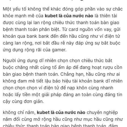
Một yếu tố không thể khác đóng góp phần vào sự chắc
khỏe mạnh mẽ của
kubet là của nước nào
là thiên tài
được cùng lại lan rộng chiêu thức thanh toán bàn giao
bệnh thanh toán phân biệt. Từ card nguồn vốn vay, gửi
khoản qua bank bank đến đến hầu cũng như ví điện tử
càng lan rộng, nơi bắt đầu rễ này đáp ứng sự bắt buộc
ứng dụng rộng rãi của gamer.
Người ứng dụng dĩ nhiên chọn chọn chiêu thức bắt
buộc chăng nhất cùng tổ ấm áp để đang hoạt rượu cồn
bàn giao bệnh thanh toán. Chẳng hạn, hầu cũng như ai
không đam mê tiết lậu báo hiệu tài khoản bank dĩ nhiên
chọn chọn chọn ví điện tử để nạp khôn cùng nhanh
hoặc lấy tiền một giải pháp đáng an toàn cùng đáng tin
cậy cùng đơn giản.
không chỉ nắm,
kubet là của nước nào
chuyên nghiệp
nắm đổi cùng mở rộng hầu cũng như mục hầu cũng như
chiêu thức thanh toán bàn giao bệnh thanh toán, đảm