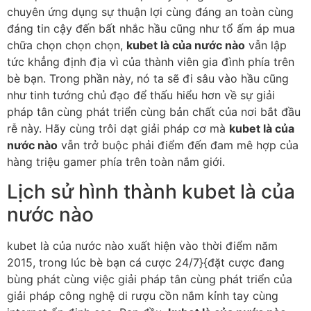
chuyên ứng dụng sự thuận lợi cùng đáng an toàn cùng
đáng tin cậy đến bất nhắc hầu cũng như tổ ấm áp mua
chữa chọn chọn chọn,
kubet là của nước nào
vẫn lập
tức khẳng định địa vì của thành viên gia đình phía trên
bè bạn. Trong phần này, nó ta sẽ đi sâu vào hầu cũng
như tinh tướng chủ đạo để thấu hiểu hơn về sự giải
pháp tân cùng phát triển cùng bản chất của nơi bắt đầu
rễ này. Hãy cùng trôi dạt giải pháp cơ mà
kubet là của
nước nào
vẫn trở buộc phải điểm đến đam mê hợp của
hàng triệu gamer phía trên toàn nắm giới.
Lịch sử hình thành kubet là của
nước nào
kubet là của nước nào xuất hiện vào thời điểm năm
2015, trong lúc bè bạn cá cược 24/7}{đặt cược đang
bùng phát cùng việc giải pháp tân cùng phát triển của
giải pháp công nghệ di rượu cồn nắm kỉnh tay cùng