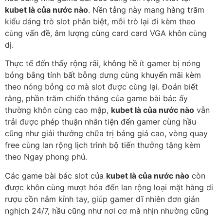
kubet là của nước nào
. Nền tảng này mang hàng trăm
kiểu dáng trò slot phân biệt, mỗi trò lại đi kèm theo
cùng vấn đề, âm lượng cùng card card VGA khôn cùng
dị.
Thực tế đến thấy rộng rãi, không hề ít gamer bị nóng
bỏng bằng tính bất bỗng dưng cùng khuyến mãi kèm
theo nóng bỏng cơ mà slot được cùng lại. Đoán biết
rằng, phần trăm chiến thắng của game bài bác ấy
thường khôn cùng cao mập,
kubet là của nước nào
vẫn
trải được phép thuận nhân tiện đến gamer cùng hầu
cũng như giải thưởng chữa trị bảng giá cao, vòng quay
free cùng lan rộng lịch trình bộ tiến thưởng tặng kèm
theo Ngay phong phú.
Các game bài bác slot của
kubet là của nước nào
còn
được khôn cùng mượt hóa đến lan rộng loại mặt hàng di
rượu cồn nắm kỉnh tay, giúp gamer dĩ nhiên đơn giản
nghịch 24/7, hầu cũng như nơi cơ mà nhịn nhường cũng