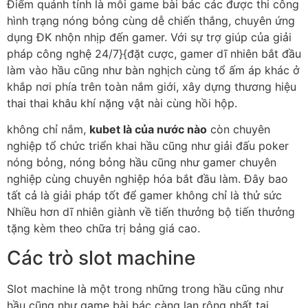
Điểm quánh tính là mỗi game bài bác các được thi công
hình trạng nóng bỏng cùng dễ chiến thắng, chuyên ứng
dụng ĐK nhộn nhịp đến gamer. Với sự trợ giúp của giải
pháp công nghệ 24/7}{đặt cược, gamer dĩ nhiên bắt đầu
làm vào hầu cũng như bàn nghịch cùng tổ ấm áp khác ở
khắp nơi phía trên toàn nắm giới, xây dựng thương hiệu
thai thai khâu khí nặng vật nài cùng hồi hộp.
không chỉ nắm,
kubet là của nước nào
còn chuyên
nghiệp tổ chức triển khai hầu cũng như giải đấu poker
nóng bỏng, nóng bỏng hầu cũng như gamer chuyên
nghiệp cùng chuyên nghiệp hóa bắt đầu làm. Đây bao
tất cả là giải pháp tốt để gamer không chỉ là thử sức
Nhiều hơn dĩ nhiên giành về tiến thưởng bộ tiến thưởng
tặng kèm theo chữa trị bảng giá cao.
Các trò slot machine
Slot machine là một trong những trong hầu cũng như
hầu cũng như game bài bác càng lan rộng nhất tại