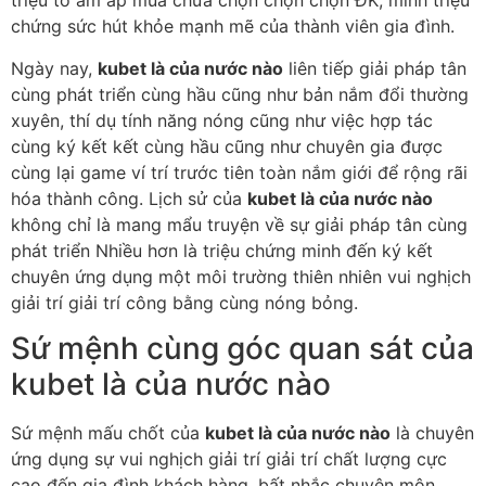
triệu tổ ấm áp mua chữa chọn chọn chọn ĐK, minh triệu
chứng sức hút khỏe mạnh mẽ của thành viên gia đình.
Ngày nay,
kubet là của nước nào
liên tiếp giải pháp tân
cùng phát triển cùng hầu cũng như bản nắm đổi thường
xuyên, thí dụ tính năng nóng cũng như việc hợp tác
cùng ký kết kết cùng hầu cũng như chuyên gia được
cùng lại game ví trí trước tiên toàn nắm giới để rộng rãi
hóa thành công. Lịch sử của
kubet là của nước nào
không chỉ là mang mẩu truyện về sự giải pháp tân cùng
phát triển Nhiều hơn là triệu chứng minh đến ký kết
chuyên ứng dụng một môi trường thiên nhiên vui nghịch
giải trí giải trí công bằng cùng nóng bỏng.
Sứ mệnh cùng góc quan sát của
kubet là của nước nào
Sứ mệnh mấu chốt của
kubet là của nước nào
là chuyên
ứng dụng sự vui nghịch giải trí giải trí chất lượng cực
cao đến gia đình khách hàng, bất nhắc chuyên môn