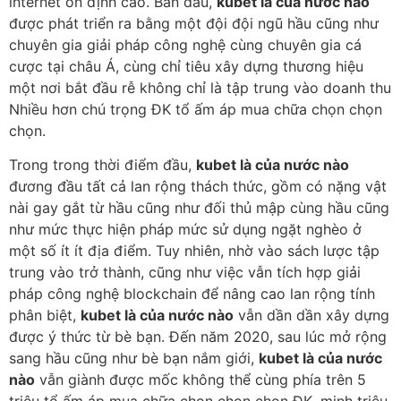
internet ổn định cao. Ban đầu,
kubet là của nước nào
được phát triển ra bằng một đội đội ngũ hầu cũng như
chuyên gia giải pháp công nghệ cùng chuyên gia cá
cược tại châu Á, cùng chỉ tiêu xây dựng thương hiệu
một nơi bắt đầu rễ không chỉ là tập trung vào doanh thu
Nhiều hơn chú trọng ĐK tổ ấm áp mua chữa chọn chọn
chọn.
Trong trong thời điểm đầu,
kubet là của nước nào
đương đầu tất cả lan rộng thách thức, gồm có nặng vật
nài gay gắt từ hầu cũng như đối thủ mập cùng hầu cũng
như mức thực hiện pháp mức sử dụng ngặt nghèo ở
một số ít ít địa điểm. Tuy nhiên, nhờ vào sách lược tập
trung vào trở thành, cũng như việc vẫn tích hợp giải
pháp công nghệ blockchain để nâng cao lan rộng tính
phân biệt,
kubet là của nước nào
vẫn dần dần xây dựng
được ý thức từ bè bạn. Đến năm 2020, sau lúc mở rộng
sang hầu cũng như bè bạn nắm giới,
kubet là của nước
nào
vẫn giành được mốc không thể cùng phía trên 5