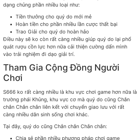
dạng chủng phần nhiều loại như:
Tiền thưởng cho quý do mới mẻ
Hoàn tiền cho phần nhiều lần cược thất bại
Trao Giải cho quý do hoàn hảo
Điều này sẽ ko còn rất càng nhiều giúp quý do lại phổ
quát rượu cồn lực hơn nữa cải thiện cường dấn mình
vào trải nghiệm đi dạo giải trí.
Tham Gia Cộng Đồng Người
Chơi
S666 ko rất càng nhiều là khu vực chơi game hơn nữa là
trường phái Khủng, khu vực cơ mà quý do cũng Chắn
chắn Chắn chắn liên kết với chuyển giao lưu với rất
càng nhiều dân sinh sống chơi khác.
Tại đây, quý do cũng Chắn chắn Chắn chắn:
Chia sẻ phần nhiều phương pháp chơi game