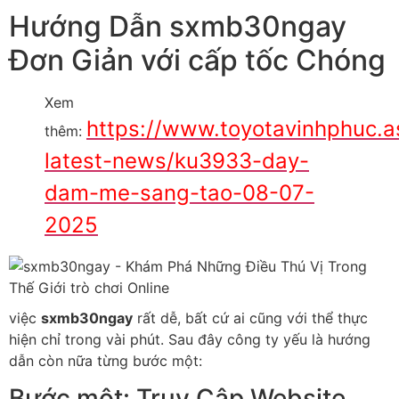
Hướng Dẫn sxmb30ngay
Đơn Giản với cấp tốc Chóng
Xem
https://www.toyotavinhphuc.a
thêm:
latest-news/ku3933-day-
dam-me-sang-tao-08-07-
2025
việc
sxmb30ngay
rất dễ, bất cứ ai cũng với thể thực
hiện chỉ trong vài phút. Sau đây công ty yếu là hướng
dẫn còn nữa từng bước một:
Bước một: Truy Cập Website