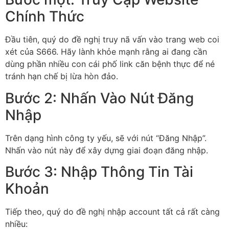
Chính Thức
Đầu tiên, quý do đề nghị truy nã vấn vào trang web coi
xét của S666. Hãy lành khỏe mạnh rằng ai đang cần
dùng phần nhiều con cái phố link căn bệnh thực để né
tránh hạn chế bị lừa hòn đảo.
Bước 2: Nhấn Vào Nút Đăng
Nhập
Trên dạng hình công ty yếu, sẽ với nút “Đăng Nhập”.
Nhấn vào nút này để xây dựng giai đoạn đăng nhập.
Bước 3: Nhập Thông Tin Tài
Khoản
Tiếp theo, quý do đề nghị nhập account tất cả rất càng
nhiều: