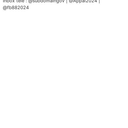
Inbox tele : @subdomaingov | @Appal2024 |
@fb882024