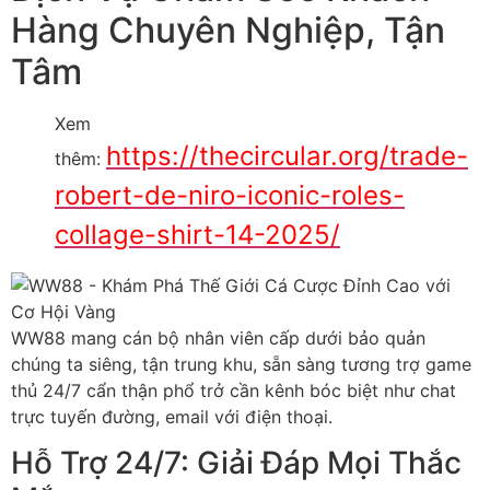
Hàng Chuyên Nghiệp, Tận
Tâm
Xem
https://thecircular.org/trade-
thêm:
robert-de-niro-iconic-roles-
collage-shirt-14-2025/
WW88 mang cán bộ nhân viên cấp dưới bảo quản
chúng ta siêng, tận trung khu, sẵn sàng tương trợ game
thủ 24/7 cẩn thận phổ trở cần kênh bóc biệt như chat
trực tuyến đường, email với điện thoại.
Hỗ Trợ 24/7: Giải Đáp Mọi Thắc