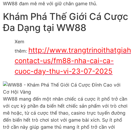
WW88 đam mê mê với giữ chân game thủ.
Khám Phá Thế Giới Cá Cược
Đa Dạng tại WW88
Xem
http://www.trangtrinoithatgi
thêm:
contact-us/fm88-nha-cai-ca-
cuoc-day-thu-vi-23-07-2025
WW88 mang đến một nhân chiếc cá cược ít phổ trở cần
với cực kỳ phần đa biển hết chiếc sản phẩm với trò chơi
mê hoặc, từ cá cược thể thao, casino trực tuyến đường
đến biển hết trò chơi slot với game bài xích. Sự ít phổ
trở cần này giúp game thủ mang ít phổ trở cần với