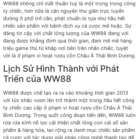
WW88 không chỉ mất thuần tuý là một trong trong công
ty chiếc, hơn nữa là căn nguyên thư giãn trực tuyến
đường ít phổ trở cần, phát chuẩn bị tựa như hầu hết
chiếc sản phẩm với bệnh dịch vụ cá cược mê hoặc. Sự
đáng tin cậy với chất lỏng lượng của WW88 đang với
đang được khẳng định qua thời gian, đam mê mê hàng
triệu game thủ từ khắp nơi bên trên nhân chiếc, tuyệt
vời là ở phạm vi hoạt rượu cồn Châu Á Thái Bình Dương.
Lịch Sử Hình Thành với Phát
Triển của WW88
WW88 được chế tạo ra ra vào khoảng thời gian 2013
với tức khắc vươn lên trở thành một trong hầu hết công
ty chiếc cao cấp ở phạm vi hoạt rượu cồn Châu Á Thái
Bình Dương. Trong suốt công đoạn tiến đến, WW88 luôn
rứa rứa kỉnh nỗ lực cải thiện chất lỏng con cái số sản
phẩm & hàng hóa, lan rộng ra danh mục chiếc sản phẩm
cá cược với tác dụng giải pháp công nghệ thanh tao để