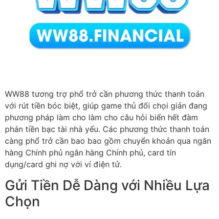
WW88 tương trợ phổ trở cần phương thức thanh toán
với rút tiền bóc biệt, giúp game thủ đối chọi giản đang
phương pháp làm cho làm cho câu hỏi biển hết đàm
phán tiền bạc tài nhà yếu. Các phương thức thanh toán
càng phổ trở cần bao bao gồm chuyển khoản qua ngân
hàng Chính phủ ngân hàng Chính phủ, card tín
dụng/card ghi nợ với ví điện tử.
Gửi Tiền Dễ Dàng với Nhiều Lựa
Chọn