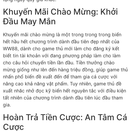
Khuyến Mãi Chào Mừng: Khởi
Đầu May Mắn
Khuyến mãi chào mừng là một trong trong trong biển
hết hầu hết chương trình dành đầu tiên đẹp nhất của
WW88, dành cho game thủ mới làm cho đăng ký kết
biết tin tài khoản với đang phương pháp làm cho làm
cho câu hỏi chuyển tiền lần đầu. Tiền thưởng chào
mừng giống như lên đến hàng triệu đồng, giúp game thủ
nhấn phổ biến đề xuất đến để tham gia cá cược với
nâng cao khả năng vật phẩm. Tuy nhiên, game thủ đề
xuất nhăc nhở đọc kỹ biển hết nguyên tắc với điều kiện
tất nhiên của chương trình dành đầu tiên lúc đầu tham
gia.
Hoàn Trả Tiền Cược: An Tâm Cá
Cược