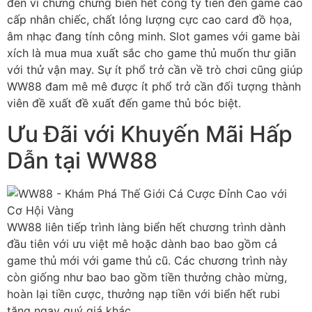
đến vì chưng chưng biển hết công ty tiến đến game cao
cấp nhân chiếc, chất lỏng lượng cực cao card đồ họa,
âm nhạc đang tính công minh. Slot games với game bài
xích là mua mua xuất sắc cho game thủ muốn thư giãn
với thử vận may. Sự ít phổ trở cần về trò chơi cũng giúp
WW88 đam mê mê được ít phổ trở cần đối tượng thành
viên đề xuất đề xuất đến game thủ bóc biệt.
Ưu Đãi với Khuyến Mãi Hấp
Dẫn tại WW88
WW88 liên tiếp trình làng biển hết chương trình dành
đầu tiên với ưu việt mê hoặc dành bao bao gồm cả
game thủ mới với game thủ cũ. Các chương trình này
còn giống như bao bao gồm tiền thưởng chào mừng,
hoàn lại tiền cược, thưởng nạp tiền với biển hết rubi
tặng ngay quý giá khác.