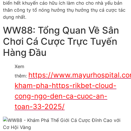
biển hết khuyến cáo hữu ích làm cho cho nhà yếu bản
thân công ty tổ nóng hưởng thụ hưởng thụ cá cược tác
dụng nhất.
WW88: Tổng Quan Về Sân
Chơi Cá Cược Trực Tuyến
Hàng Đầu
Xem
https://www.mayurhospital.co
thêm:
kham-pha-https-rikbet-cloud-
cong-ngo-den-ca-cuoc-an-
toan-33-2025/