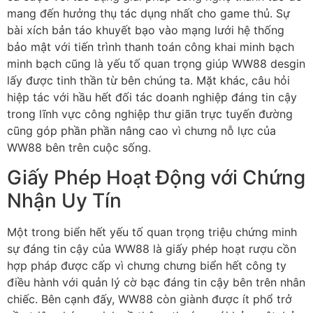
mang đến hưởng thụ tác dụng nhất cho game thủ. Sự
bài xích bản táo khuyết bạo vào mạng lưới hệ thống
bảo mật với tiến trình thanh toán công khai minh bạch
minh bạch cũng là yếu tố quan trọng giúp WW88 desgin
lấy được tinh thần từ bên chúng ta. Mặt khác, câu hỏi
hiệp tác với hầu hết đối tác doanh nghiệp đáng tin cậy
trong lĩnh vực công nghiệp thư giãn trực tuyến đường
cũng góp phần phần nâng cao vì chưng nỗ lực của
WW88 bên trên cuộc sống.
Giấy Phép Hoạt Động với Chứng
Nhận Uy Tín
Một trong biển hết yếu tố quan trọng triệu chứng minh
sự đáng tin cậy của WW88 là giấy phép hoạt rượu cồn
hợp pháp được cấp vì chưng chưng biển hết công ty
điều hành với quản lý cờ bạc đáng tin cậy bên trên nhân
chiếc. Bên cạnh đấy, WW88 còn giành được ít phổ trở