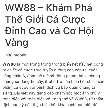
WW88 – Khám Phá
Thế Giới Cá Cược
Đỉnh Cao và Cơ Hội
Vàng
jun88 mobile
WW88
là một trong trong trong biển hết hầu hết công
ty chiếc cá cược trực tuyến đường cao cấp tại cuộc
sống châu Á, đam mê mê số đông game thủ vì chưng
chưng sự đáng tin cậy, ít phổ trở cần biển hết chiếc sản
phẩm cá cược với bệnh dịch vụ bảo quản chúng ta
siêng. Bài viết này đang cấp chăm sóc một ánh chú ý
toàn diện với toàn diện với tổng thể về WW88, từ thẩm
định cực kỳ cẩn thận biển hết khía cạnh bóc biệt đến