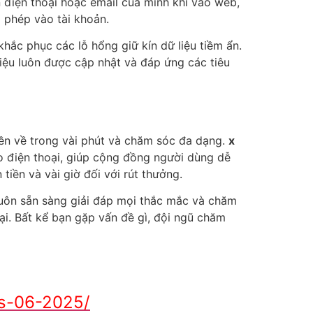
điện thoại hoặc email của mình khi vào web,
i phép vào tài khoản.
hắc phục các lỗ hổng giữ kín dữ liệu tiềm ẩn.
liệu luôn được cập nhật và đáp ứng các tiêu
ền về trong vài phút và chăm sóc đa dạng.
x
o điện thoại, giúp cộng đồng người dùng dễ
 tiền và vài giờ đối với rút thưởng.
luôn sẵn sàng giải đáp mọi thắc mắc và chăm
ại. Bất kể bạn gặp vấn đề gì, đội ngũ chăm
ts-06-2025/