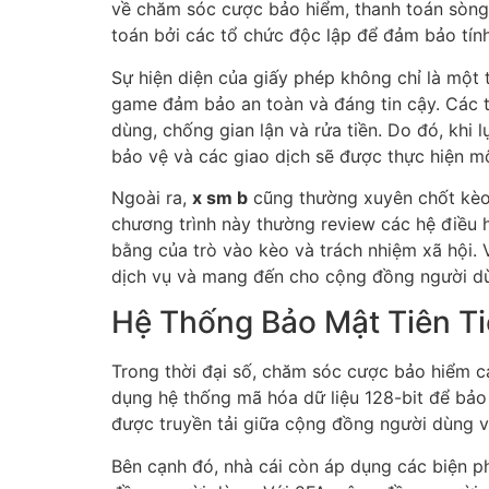
về chăm sóc cược bảo hiểm, thanh toán sòng
toán bởi các tổ chức độc lập để đảm bảo tín
Sự hiện diện của giấy phép không chỉ là một
game đảm bảo an toàn và đáng tin cậy. Các t
dùng, chống gian lận và rửa tiền. Do đó, khi
bảo vệ và các giao dịch sẽ được thực hiện m
Ngoài ra,
x sm b
cũng thường xuyên chốt kèo 
chương trình này thường review các hệ điều 
bằng của trò vào kèo và trách nhiệm xã hội.
dịch vụ và mang đến cho cộng đồng người dù
Hệ Thống Bảo Mật Tiên T
Trong thời đại số, chăm sóc cược bảo hiểm cá
dụng hệ thống mã hóa dữ liệu 128-bit để bảo
được truyền tải giữa cộng đồng người dùng v
Bên cạnh đó, nhà cái còn áp dụng các biện ph