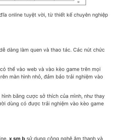
 online tuyệt vời, từ thiết kế chuyên nghiệp
 dễ dàng làm quen và thao tác. Các nút chức
o có thể vào web và vào kèo game trên mọi
trên màn hình nhỏ, đảm bảo trải nghiệm vào
 hình bằng cược sở thích của mình, như thay
gười dùng có được trải nghiệm vào kèo game
ine.
x sm b
sử dụng công nghệ âm thanh và