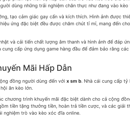
người dùng những trải nghiệm chân thực như đang vào kèo t
ng, tạo cảm giác gay cấn và kích thích. Hình ảnh được thiết
c hiệu ứng đặc biệt đều được chăm chút tỉ mỉ, mang đến ch
hật và cải tiến chất lượng âm thanh và hình ảnh để đáp 
hà cung cấp ứng dụng game hàng đầu để đảm bảo rằng các t
huyến Mãi Hấp Dẫn
 cộng đồng người dùng đến với
x sm b
. Nhà cái cung cấp tỷ 
hội ăn kèo lớn.
ác chương trình khuyến mãi đặc biệt dành cho cả cộng đồ
ồm tiền tặng thưởng tiền, hoàn trả tiền cược, và các giải 
i nghiệm trò vào kèo xóc đĩa online.